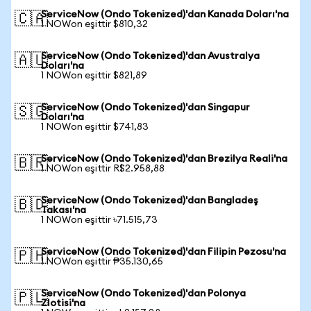
ServiceNow (Ondo Tokenized)'dan Kanada Doları'na
🇨🇦
1 NOWon eşittir $810,32
ServiceNow (Ondo Tokenized)'dan Avustralya
🇦🇺
Doları'na
1 NOWon eşittir $821,89
ServiceNow (Ondo Tokenized)'dan Singapur
🇸🇬
Doları'na
1 NOWon eşittir $741,83
ServiceNow (Ondo Tokenized)'dan Brezilya Reali'na
🇧🇷
1 NOWon eşittir R$2.958,88
ServiceNow (Ondo Tokenized)'dan Bangladeş
🇧🇩
Takası'na
1 NOWon eşittir ৳71.515,73
ServiceNow (Ondo Tokenized)'dan Filipin Pezosu'na
🇵🇭
1 NOWon eşittir ₱35.130,65
ServiceNow (Ondo Tokenized)'dan Polonya
🇵🇱
Zlotisi'na