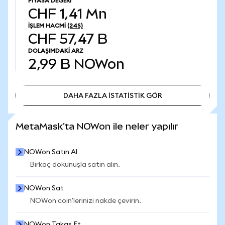
PIYASA DEĞERI
CHF 1,41 Mn
İŞLEM HACMI
(24S)
CHF 57,47 B
DOLAŞIMDAKI ARZ
2,99 B
NOWon
DAHA FAZLA İSTATİSTİK GÖR
DAHA FAZLA İSTATİSTİK GÖR
MetaMask'ta NOWon ile neler yapılır
NOWon Satın Al
Birkaç dokunuşla satın alın.
NOWon Sat
NOWon coin'lerinizi nakde çevirin.
NOWon Takas Et