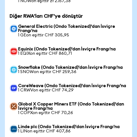
1 NOWon eşittir zł 2.157,38
Diğer RWA'ları CHF'ye dönüştür
General Electric (Ondo Tokenized)'dan İsviçre
Frangı'na
1 GEon eşittir CHF 305,95
Equinix (Ondo Tokenized)'dan İsviçre Frangı'na
1 EQIXon eşittir CHF 860,71
Snowflake (Ondo Tokenized)'dan İsviçre Frangı'na
1 SNOWon eşittir CHF 259,36
CoreWeave (Ondo Tokenized)'dan İsviçre Frangı'na
1 CRWVon eşittir CHF 74,29
Global X Copper Miners ETF (Ondo Tokenized)'dan
İsviçre Frangı'na
1 COPXon eşittir CHF 70,26
Linde plc (Ondo Tokenized)'dan İsviçre Frangı'na
1 LINon eşittir CHF 407,86