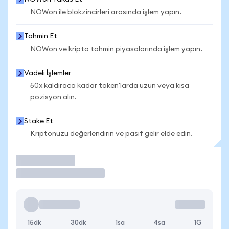
NOWon ile blokzincirleri arasında işlem yapın.
Tahmin Et
NOWon ve kripto tahmin piyasalarında işlem yapın.
Vadeli İşlemler
50x kaldıraca kadar token'larda uzun veya kısa
pozisyon alın.
Stake Et
Kriptonuzu değerlendirin ve pasif gelir elde edin.
İşlem Yap
15dk
30dk
1sa
4sa
1G