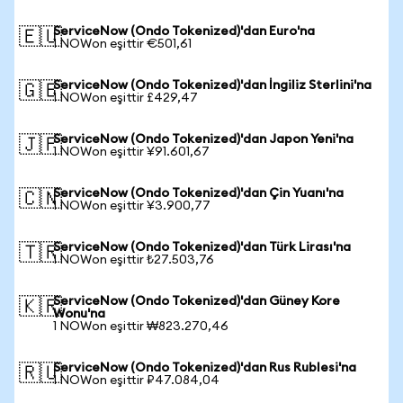
ServiceNow (Ondo Tokenized)'dan Euro'na
🇪🇺
1 NOWon eşittir €501,61
ServiceNow (Ondo Tokenized)'dan İngiliz Sterlini'na
🇬🇧
1 NOWon eşittir £429,47
ServiceNow (Ondo Tokenized)'dan Japon Yeni'na
🇯🇵
1 NOWon eşittir ¥91.601,67
ServiceNow (Ondo Tokenized)'dan Çin Yuanı'na
🇨🇳
1 NOWon eşittir ¥3.900,77
ServiceNow (Ondo Tokenized)'dan Türk Lirası'na
🇹🇷
1 NOWon eşittir ₺27.503,76
ServiceNow (Ondo Tokenized)'dan Güney Kore
🇰🇷
Wonu'na
1 NOWon eşittir ₩823.270,46
ServiceNow (Ondo Tokenized)'dan Rus Rublesi'na
🇷🇺
1 NOWon eşittir ₽47.084,04