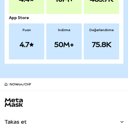
App Store
Puan
İndirme
Değerlendirme
4.7
50M+
75.8K
NOWon/CHF
MetaMask site alt bilgisi
Takas et
Takas İşlemleri