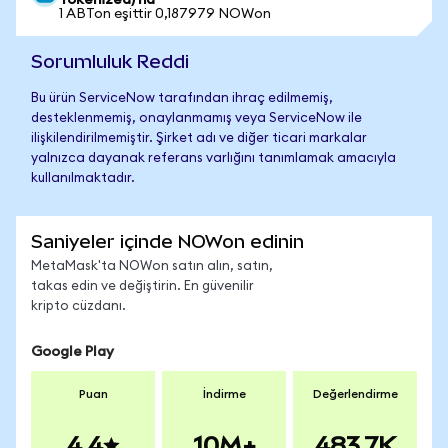
Tokenized)'na
1 ABTon eşittir 0,187979 NOWon
Sorumluluk Reddi
Bu ürün ServiceNow tarafından ihraç edilmemiş,
desteklenmemiş, onaylanmamış veya ServiceNow ile
ilişkilendirilmemiştir. Şirket adı ve diğer ticari markalar
yalnızca dayanak referans varlığını tanımlamak amacıyla
kullanılmaktadır.
Saniyeler içinde NOWon edinin
MetaMask'ta NOWon satın alın, satın,
takas edin ve değiştirin. En güvenilir
kripto cüzdanı.
Google Play
Puan
İndirme
Değerlendirme
4.4
10M+
483.7K