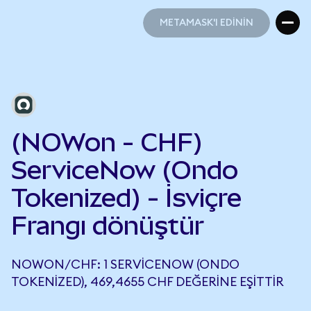
METAMASK'I EDİNİN
METAMASK'I EDİNİN
(NOWon - CHF)
ServiceNow (Ondo
Tokenized) - İsviçre
Frangı dönüştür
NOWON/CHF: 1 SERVICENOW (ONDO
TOKENIZED), 469,4655 CHF DEĞERINE EŞITTIR