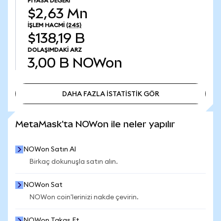
PIYASA DEĞERI
$2,63 Mn
İŞLEM HACMI
(24S)
$138,19 B
DOLAŞIMDAKI ARZ
3,00 B
NOWon
DAHA FAZLA İSTATİSTİK GÖR
DAHA FAZLA İSTATİSTİK GÖR
MetaMask'ta NOWon ile neler yapılır
NOWon Satın Al
Birkaç dokunuşla satın alın.
NOWon Sat
NOWon coin'lerinizi nakde çevirin.
NOWon Takas Et