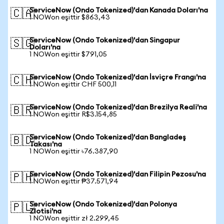
ServiceNow (Ondo Tokenized)'dan Kanada Doları'na
🇨🇦
1 NOWon eşittir $863,43
ServiceNow (Ondo Tokenized)'dan Singapur
🇸🇬
Doları'na
1 NOWon eşittir $791,05
ServiceNow (Ondo Tokenized)'dan İsviçre Frangı'na
🇨🇭
1 NOWon eşittir CHF 500,11
ServiceNow (Ondo Tokenized)'dan Brezilya Reali'na
🇧🇷
1 NOWon eşittir R$3.154,85
ServiceNow (Ondo Tokenized)'dan Bangladeş
🇧🇩
Takası'na
1 NOWon eşittir ৳76.387,90
ServiceNow (Ondo Tokenized)'dan Filipin Pezosu'na
🇵🇭
1 NOWon eşittir ₱37.571,94
ServiceNow (Ondo Tokenized)'dan Polonya
🇵🇱
Zlotisi'na
1 NOWon eşittir zł 2.299,45