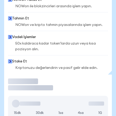
NOWon ile blokzincirleri arasında işlem yapın.
Tahmin Et
NOWon ve kripto tahmin piyasalarında işlem yapın.
Vadeli İşlemler
50x kaldıraca kadar token'larda uzun veya kısa
pozisyon alın.
Stake Et
Kriptonuzu değerlendirin ve pasif gelir elde edin.
İşlem Yap
15dk
30dk
1sa
4sa
1G