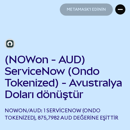
METAMASK'I EDİNİN
METAMASK'I EDİNİN
(NOWon - AUD)
ServiceNow (Ondo
Tokenized) - Avustralya
Doları dönüştür
NOWON/AUD: 1 SERVICENOW (ONDO
TOKENIZED), 875,7982 AUD DEĞERINE EŞITTIR