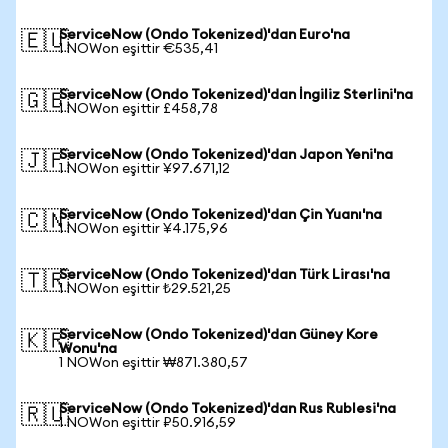
ServiceNow (Ondo Tokenized)'dan Euro'na
🇪🇺
1 NOWon eşittir €535,41
ServiceNow (Ondo Tokenized)'dan İngiliz Sterlini'na
🇬🇧
1 NOWon eşittir £458,78
ServiceNow (Ondo Tokenized)'dan Japon Yeni'na
🇯🇵
1 NOWon eşittir ¥97.671,12
ServiceNow (Ondo Tokenized)'dan Çin Yuanı'na
🇨🇳
1 NOWon eşittir ¥4.175,96
ServiceNow (Ondo Tokenized)'dan Türk Lirası'na
🇹🇷
1 NOWon eşittir ₺29.521,25
ServiceNow (Ondo Tokenized)'dan Güney Kore
🇰🇷
Wonu'na
1 NOWon eşittir ₩871.380,57
ServiceNow (Ondo Tokenized)'dan Rus Rublesi'na
🇷🇺
1 NOWon eşittir ₽50.916,59