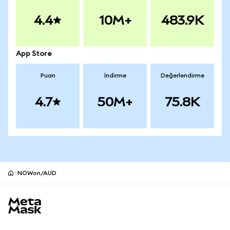
4.4
10M+
483.9K
App Store
Puan
İndirme
Değerlendirme
4.7
50M+
75.8K
NOWon/AUD
MetaMask site alt bilgisi