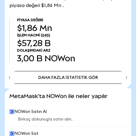
piyasa değeri $1,86 Mn .
PIYASA DEĞERI
$1,86 Mn
İŞLEM HACMI
(24S)
$57,28 B
DOLAŞIMDAKI ARZ
3,00 B
NOWon
DAHA FAZLA İSTATİSTİK GÖR
DAHA FAZLA İSTATİSTİK GÖR
MetaMask'ta NOWon ile neler yapılır
NOWon Satın Al
Birkaç dokunuşla satın alın.
NOWon Sat