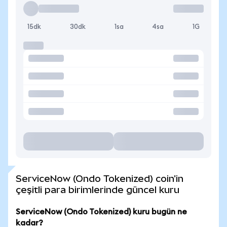
15dk
30dk
1sa
4sa
1G
ServiceNow (Ondo Tokenized) coin'in
çeşitli para birimlerinde güncel kuru
ServiceNow (Ondo Tokenized) kuru bugün ne
kadar?