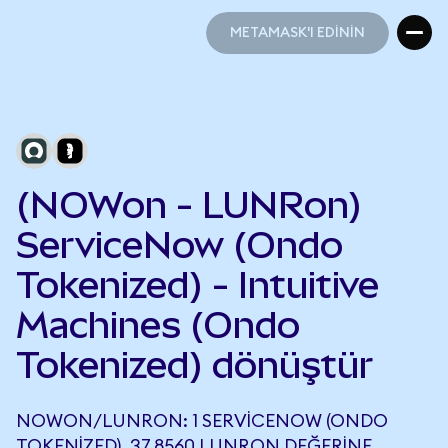
METAMASK'I EDİNİN
METAMASK'I EDİNİN
(NOWon - LUNRon)
ServiceNow (Ondo
Tokenized) - Intuitive
Machines (Ondo
Tokenized) dönüştür
NOWON/LUNRON: 1 SERVICENOW (ONDO
TOKENIZED), 37,8560 LUNRON DEĞERINE