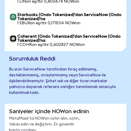
1 LINon eşittir 0,803678 NOWon
Starbucks (Ondo Tokenized)'dan ServiceNow (Ondo
Tokenized)'na
1 SBUXon eşittir 0,171534 NOWon
Coherent (Ondo Tokenized)'dan ServiceNow (Ondo
Tokenized)'na
1 COHRon eşittir 0,602827 NOWon
Sorumluluk Reddi
Bu ürün ServiceNow tarafından ihraç edilmemiş,
desteklenmemiş, onaylanmamış veya ServiceNow ile
ilişkilendirilmemiştir. Şirket adı ve diğer ticari markalar
yalnızca dayanak referans varlığını tanımlamak amacıyla
kullanılmaktadır.
Saniyeler içinde NOWon edinin
MetaMask'ta NOWon satın alın, satın,
takas edin ve değiştirin. En güvenilir
kripto cüzdanı.