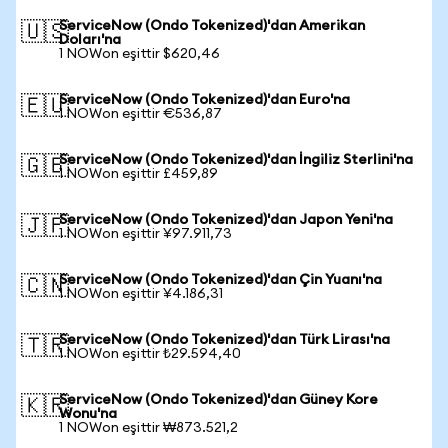
ServiceNow (Ondo Tokenized)'dan Amerikan
🇺🇸
Doları'na
1 NOWon eşittir $620,46
ServiceNow (Ondo Tokenized)'dan Euro'na
🇪🇺
1 NOWon eşittir €536,87
ServiceNow (Ondo Tokenized)'dan İngiliz Sterlini'na
🇬🇧
1 NOWon eşittir £459,89
ServiceNow (Ondo Tokenized)'dan Japon Yeni'na
🇯🇵
1 NOWon eşittir ¥97.911,73
ServiceNow (Ondo Tokenized)'dan Çin Yuanı'na
🇨🇳
1 NOWon eşittir ¥4.186,31
ServiceNow (Ondo Tokenized)'dan Türk Lirası'na
🇹🇷
1 NOWon eşittir ₺29.594,40
ServiceNow (Ondo Tokenized)'dan Güney Kore
🇰🇷
Wonu'na
1 NOWon eşittir ₩873.521,2