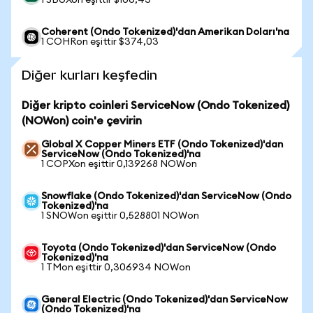
1 SBUXon eşittir $106,43
Coherent (Ondo Tokenized)'dan Amerikan Doları'na
1 COHRon eşittir $374,03
Diğer kurları keşfedin
Diğer kripto coinleri ServiceNow (Ondo Tokenized)
(NOWon) coin'e çevirin
Global X Copper Miners ETF (Ondo Tokenized)'dan
ServiceNow (Ondo Tokenized)'na
1 COPXon eşittir 0,139268 NOWon
Snowflake (Ondo Tokenized)'dan ServiceNow (Ondo
Tokenized)'na
1 SNOWon eşittir 0,528801 NOWon
Toyota (Ondo Tokenized)'dan ServiceNow (Ondo
Tokenized)'na
1 TMon eşittir 0,306934 NOWon
General Electric (Ondo Tokenized)'dan ServiceNow
(Ondo Tokenized)'na