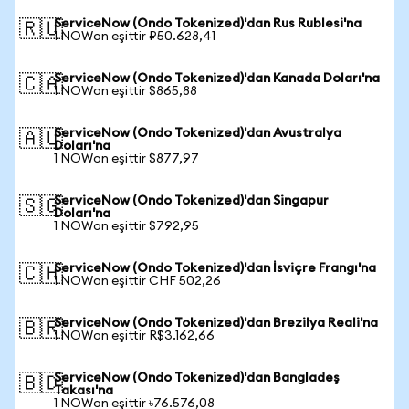
ServiceNow (Ondo Tokenized)'dan Rus Rublesi'na
🇷🇺
1 NOWon eşittir ₽50.628,41
ServiceNow (Ondo Tokenized)'dan Kanada Doları'na
🇨🇦
1 NOWon eşittir $865,88
ServiceNow (Ondo Tokenized)'dan Avustralya
🇦🇺
Doları'na
1 NOWon eşittir $877,97
ServiceNow (Ondo Tokenized)'dan Singapur
🇸🇬
Doları'na
1 NOWon eşittir $792,95
ServiceNow (Ondo Tokenized)'dan İsviçre Frangı'na
🇨🇭
1 NOWon eşittir CHF 502,26
ServiceNow (Ondo Tokenized)'dan Brezilya Reali'na
🇧🇷
1 NOWon eşittir R$3.162,66
ServiceNow (Ondo Tokenized)'dan Bangladeş
🇧🇩
Takası'na
1 NOWon eşittir ৳76.576,08