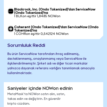
Blackrock, Inc. (Ondo Tokenized)'dan ServiceNow
(Ondo Tokenized)'na
1 BLKon eşittir 1,8485 NOWon
Coherent (Ondo Tokenized)'dan ServiceNow (Ondo
Tokenized)'na
1 COHRon eşittir 0,542124 NOWon
Sorumluluk Reddi
Bu ürün ServiceNow tarafından ihraç edilmemiş,
desteklenmemiş, onaylanmamış veya ServiceNow ile
ilişkilendirilmemiştir. Şirket adı ve diğer ticari markalar
yalnızca dayanak referans varlığını tanımlamak amacıyla
kullanılmaktadır.
Saniyeler içinde NOWon edinin
MetaMask'ta NOWon satın alın, satın,
takas edin ve değiştirin. En güvenilir
kripto cüzdanı.