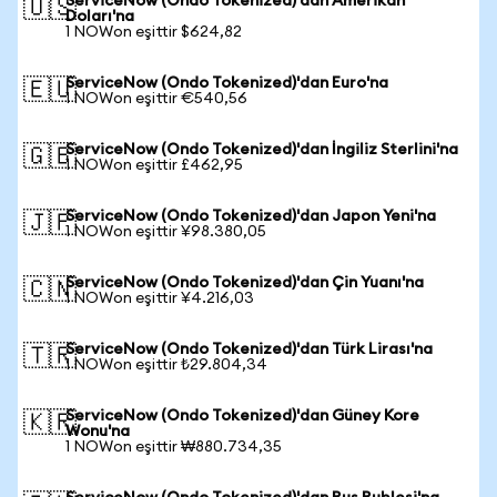
ServiceNow (Ondo Tokenized)'dan Amerikan
🇺🇸
Doları'na
1 NOWon eşittir $624,82
ServiceNow (Ondo Tokenized)'dan Euro'na
🇪🇺
1 NOWon eşittir €540,56
ServiceNow (Ondo Tokenized)'dan İngiliz Sterlini'na
🇬🇧
1 NOWon eşittir £462,95
ServiceNow (Ondo Tokenized)'dan Japon Yeni'na
🇯🇵
1 NOWon eşittir ¥98.380,05
ServiceNow (Ondo Tokenized)'dan Çin Yuanı'na
🇨🇳
1 NOWon eşittir ¥4.216,03
ServiceNow (Ondo Tokenized)'dan Türk Lirası'na
🇹🇷
1 NOWon eşittir ₺29.804,34
ServiceNow (Ondo Tokenized)'dan Güney Kore
🇰🇷
Wonu'na
1 NOWon eşittir ₩880.734,35