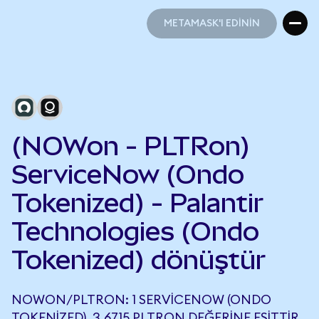
METAMASK'I EDİNİN
METAMASK'I EDİNİN
(NOWon - PLTRon)
ServiceNow (Ondo
Tokenized) - Palantir
Technologies (Ondo
Tokenized) dönüştür
NOWON/PLTRON: 1 SERVICENOW (ONDO
TOKENIZED), 3,6715 PLTRON DEĞERINE EŞITTIR