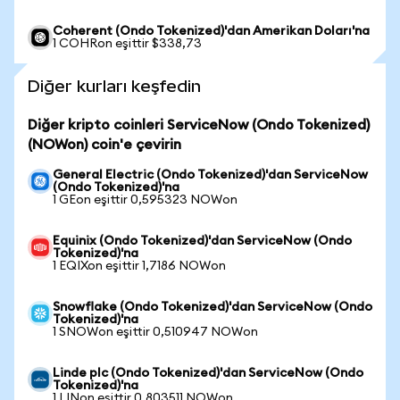
Coherent (Ondo Tokenized)'dan Amerikan Doları'na
1 COHRon eşittir $338,73
Diğer kurları keşfedin
Diğer kripto coinleri ServiceNow (Ondo Tokenized)
(NOWon) coin'e çevirin
General Electric (Ondo Tokenized)'dan ServiceNow
(Ondo Tokenized)'na
1 GEon eşittir 0,595323 NOWon
Equinix (Ondo Tokenized)'dan ServiceNow (Ondo
Tokenized)'na
1 EQIXon eşittir 1,7186 NOWon
Snowflake (Ondo Tokenized)'dan ServiceNow (Ondo
Tokenized)'na
1 SNOWon eşittir 0,510947 NOWon
Linde plc (Ondo Tokenized)'dan ServiceNow (Ondo
Tokenized)'na
1 LINon eşittir 0,803511 NOWon