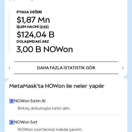
PIYASA DEĞERI
$1,87 Mn
İŞLEM HACMI
(24S)
$124,04 B
DOLAŞIMDAKI ARZ
3,00 B
NOWon
DAHA FAZLA İSTATİSTİK GÖR
DAHA FAZLA İSTATİSTİK GÖR
MetaMask'ta NOWon ile neler yapılır
NOWon Satın Al
Birkaç dokunuşla satın alın.
NOWon Sat
NOWon coin'lerinizi nakde çevirin.