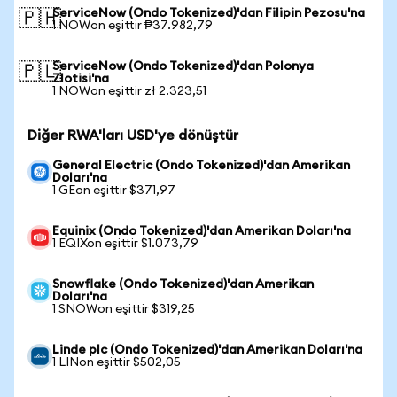
ServiceNow (Ondo Tokenized)'dan Filipin Pezosu'na
🇵🇭
1 NOWon eşittir ₱37.982,79
ServiceNow (Ondo Tokenized)'dan Polonya
🇵🇱
Zlotisi'na
1 NOWon eşittir zł 2.323,51
Diğer RWA'ları USD'ye dönüştür
General Electric (Ondo Tokenized)'dan Amerikan
Doları'na
1 GEon eşittir $371,97
Equinix (Ondo Tokenized)'dan Amerikan Doları'na
1 EQIXon eşittir $1.073,79
Snowflake (Ondo Tokenized)'dan Amerikan
Doları'na
1 SNOWon eşittir $319,25
Linde plc (Ondo Tokenized)'dan Amerikan Doları'na
1 LINon eşittir $502,05