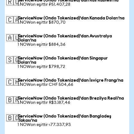
ServiceNow (Ondo Tokenized)'dan Rus Rublesi'na
🇷🇺
1 NOWon eşittir ₽51.407,28
ServiceNow (Ondo Tokenized)'dan Kanada Doları'na
🇨🇦
1 NOWon eşittir $870,70
ServiceNow (Ondo Tokenized)'dan Avustralya
🇦🇺
Doları'na
1 NOWon eşittir $884,36
ServiceNow (Ondo Tokenized)'dan Singapur
🇸🇬
Doları'na
1 NOWon eşittir $798,72
ServiceNow (Ondo Tokenized)'dan İsviçre Frangı'na
🇨🇭
1 NOWon eşittir CHF 504,66
ServiceNow (Ondo Tokenized)'dan Brezilya Reali'na
🇧🇷
1 NOWon eşittir R$3.187,46
ServiceNow (Ondo Tokenized)'dan Bangladeş
🇧🇩
Takası'na
1 NOWon eşittir ৳77.337,93