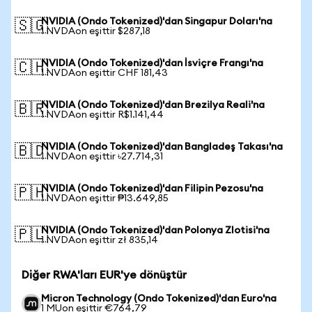
NVIDIA (Ondo Tokenized)'dan Singapur Doları'na
🇸🇬
1 NVDAon eşittir $287,18
NVIDIA (Ondo Tokenized)'dan İsviçre Frangı'na
🇨🇭
1 NVDAon eşittir CHF 181,43
NVIDIA (Ondo Tokenized)'dan Brezilya Reali'na
🇧🇷
1 NVDAon eşittir R$1.141,44
NVIDIA (Ondo Tokenized)'dan Bangladeş Takası'na
🇧🇩
1 NVDAon eşittir ৳27.714,31
NVIDIA (Ondo Tokenized)'dan Filipin Pezosu'na
🇵🇭
1 NVDAon eşittir ₱13.649,85
NVIDIA (Ondo Tokenized)'dan Polonya Zlotisi'na
🇵🇱
1 NVDAon eşittir zł 835,14
Diğer RWA'ları EUR'ye dönüştür
Micron Technology (Ondo Tokenized)'dan Euro'na
1 MUon eşittir €764,79