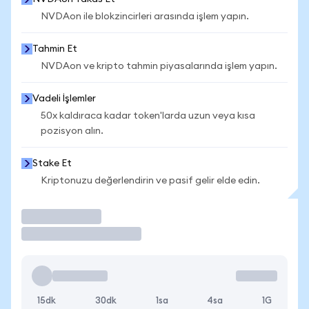
NVDAon ile blokzincirleri arasında işlem yapın.
Tahmin Et
NVDAon ve kripto tahmin piyasalarında işlem yapın.
Vadeli İşlemler
50x kaldıraca kadar token'larda uzun veya kısa
pozisyon alın.
Stake Et
Kriptonuzu değerlendirin ve pasif gelir elde edin.
İşlem Yap
15dk
30dk
1sa
4sa
1G