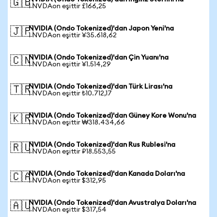
🇬🇧
1 NVDAon eşittir £166,25
NVIDIA (Ondo Tokenized)'dan Japon Yeni'na
🇯🇵
1 NVDAon eşittir ¥35.618,62
NVIDIA (Ondo Tokenized)'dan Çin Yuanı'na
🇨🇳
1 NVDAon eşittir ¥1.514,29
NVIDIA (Ondo Tokenized)'dan Türk Lirası'na
🇹🇷
1 NVDAon eşittir ₺10.712,17
NVIDIA (Ondo Tokenized)'dan Güney Kore Wonu'na
🇰🇷
1 NVDAon eşittir ₩318.434,66
NVIDIA (Ondo Tokenized)'dan Rus Rublesi'na
🇷🇺
1 NVDAon eşittir ₽18.553,55
NVIDIA (Ondo Tokenized)'dan Kanada Doları'na
🇨🇦
1 NVDAon eşittir $312,95
NVIDIA (Ondo Tokenized)'dan Avustralya Doları'na
🇦🇺
1 NVDAon eşittir $317,54