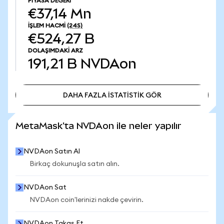
PIYASA DEĞERI
€37,14 Mn
İŞLEM HACMI
(24S)
€524,27 B
DOLAŞIMDAKI ARZ
191,21 B
NVDAon
DAHA FAZLA İSTATİSTİK GÖR
DAHA FAZLA İSTATİSTİK GÖR
MetaMask'ta NVDAon ile neler yapılır
NVDAon Satın Al
Birkaç dokunuşla satın alın.
NVDAon Sat
NVDAon coin'lerinizi nakde çevirin.
NVDAon Takas Et