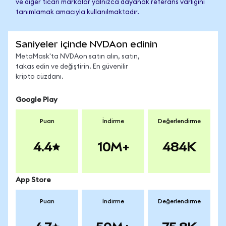
ve diğer ticari markalar yalnızca dayanak referans varlığını
tanımlamak amacıyla kullanılmaktadır.
Saniyeler içinde NVDAon edinin
MetaMask'ta NVDAon satın alın, satın,
takas edin ve değiştirin. En güvenilir
kripto cüzdanı.
Google Play
Puan
İndirme
Değerlendirme
4.4
10M+
484K
App Store
Puan
İndirme
Değerlendirme