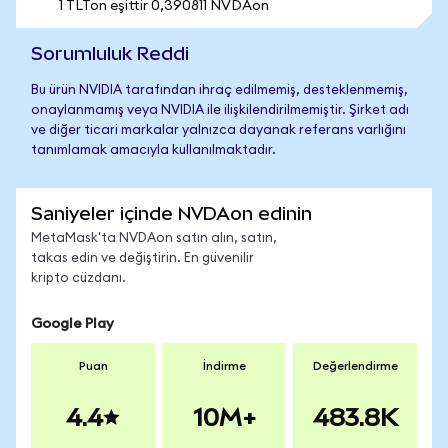
1 TLTon eşittir 0,390811 NVDAon
Sorumluluk Reddi
Bu ürün NVIDIA tarafından ihraç edilmemiş, desteklenmemiş,
onaylanmamış veya NVIDIA ile ilişkilendirilmemiştir. Şirket adı
ve diğer ticari markalar yalnızca dayanak referans varlığını
tanımlamak amacıyla kullanılmaktadır.
Saniyeler içinde NVDAon edinin
MetaMask'ta NVDAon satın alın, satın,
takas edin ve değiştirin. En güvenilir
kripto cüzdanı.
Google Play
Puan
İndirme
Değerlendirme
4.4
10M+
483.8K