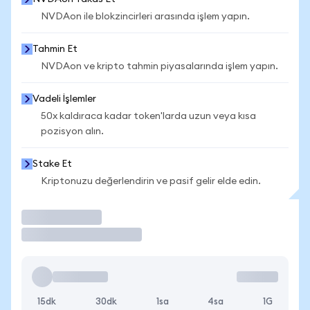
NVDAon ile blokzincirleri arasında işlem yapın.
Tahmin Et
NVDAon ve kripto tahmin piyasalarında işlem yapın.
Vadeli İşlemler
50x kaldıraca kadar token'larda uzun veya kısa
pozisyon alın.
Stake Et
Kriptonuzu değerlendirin ve pasif gelir elde edin.
İşlem Yap
15dk
30dk
1sa
4sa
1G