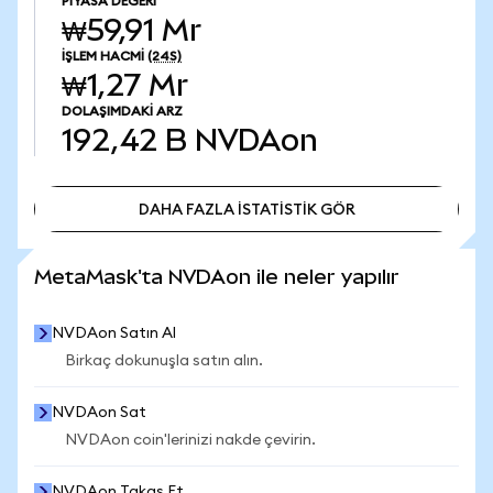
PIYASA DEĞERI
₩59,91 Mr
İŞLEM HACMI
(24S)
₩1,27 Mr
DOLAŞIMDAKI ARZ
192,42 B
NVDAon
DAHA FAZLA İSTATİSTİK GÖR
DAHA FAZLA İSTATİSTİK GÖR
MetaMask'ta NVDAon ile neler yapılır
NVDAon Satın Al
Birkaç dokunuşla satın alın.
NVDAon Sat
NVDAon coin'lerinizi nakde çevirin.
NVDAon Takas Et