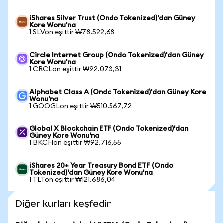
iShares Silver Trust (Ondo Tokenized)'dan Güney
Kore Wonu'na
1 SLVon eşittir ₩78.522,68
Circle Internet Group (Ondo Tokenized)'dan Güney
Kore Wonu'na
1 CRCLon eşittir ₩92.073,31
Alphabet Class A (Ondo Tokenized)'dan Güney Kore
Wonu'na
1 GOOGLon eşittir ₩510.567,72
Global X Blockchain ETF (Ondo Tokenized)'dan
Güney Kore Wonu'na
1 BKCHon eşittir ₩92.716,55
iShares 20+ Year Treasury Bond ETF (Ondo
Tokenized)'dan Güney Kore Wonu'na
1 TLTon eşittir ₩121.686,04
Diğer kurları keşfedin