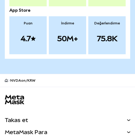
App Store
Puan
İndirme
Değerlendirme
4.7
50M+
75.8K
NVDAon/KRW
MetaMask site alt bilgisi
Takas et
Takas İşlemleri
MetaMask Para