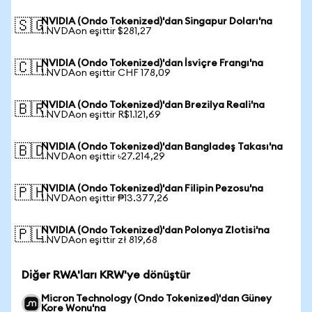
NVIDIA (Ondo Tokenized)'dan Singapur Doları'na
🇸🇬
1 NVDAon eşittir $281,27
NVIDIA (Ondo Tokenized)'dan İsviçre Frangı'na
🇨🇭
1 NVDAon eşittir CHF 178,09
NVIDIA (Ondo Tokenized)'dan Brezilya Reali'na
🇧🇷
1 NVDAon eşittir R$1.121,69
NVIDIA (Ondo Tokenized)'dan Bangladeş Takası'na
🇧🇩
1 NVDAon eşittir ৳27.214,29
NVIDIA (Ondo Tokenized)'dan Filipin Pezosu'na
🇵🇭
1 NVDAon eşittir ₱13.377,26
NVIDIA (Ondo Tokenized)'dan Polonya Zlotisi'na
🇵🇱
1 NVDAon eşittir zł 819,68
Diğer RWA'ları KRW'ye dönüştür
Micron Technology (Ondo Tokenized)'dan Güney
Kore Wonu'na