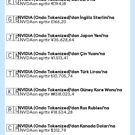
🇪🇺
1 NVDAon eşittir €194,18
NVIDIA (Ondo Tokenized)'dan İngiliz Sterlini'na
🇬🇧
1 NVDAon eşittir £166,20
NVIDIA (Ondo Tokenized)'dan Japon Yeni'na
🇯🇵
1 NVDAon eşittir ¥35.628,64
NVIDIA (Ondo Tokenized)'dan Çin Yuanı'na
🇨🇳
1 NVDAon eşittir ¥1.513,41
NVIDIA (Ondo Tokenized)'dan Türk Lirası'na
🇹🇷
1 NVDAon eşittir ₺10.705,74
NVIDIA (Ondo Tokenized)'dan Güney Kore Wonu'na
🇰🇷
1 NVDAon eşittir ₩318.023,4
NVIDIA (Ondo Tokenized)'dan Rus Rublesi'na
🇷🇺
1 NVDAon eşittir ₽18.534,28
NVIDIA (Ondo Tokenized)'dan Kanada Doları'na
🇨🇦
1 NVDAon eşittir $312,78