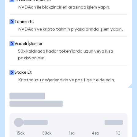
NVDAon ile blokzincirleri arasında işlem yapın.
Tahmin Et
NVDAon ve kripto tahmin piyasalarında işlem yapın.
Vadeli İşlemler
50x kaldıraca kadar token'larda uzun veya kısa
pozisyon alın.
Stake Et
Kriptonuzu değerlendirin ve pasif gelir elde edin.
İşlem Yap
15dk
30dk
1sa
4sa
1G