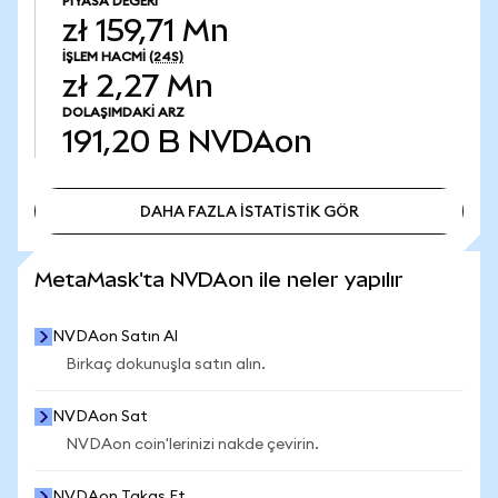
PIYASA DEĞERI
zł 159,71 Mn
İŞLEM HACMI
(24S)
zł 2,27 Mn
DOLAŞIMDAKI ARZ
191,20 B
NVDAon
DAHA FAZLA İSTATİSTİK GÖR
DAHA FAZLA İSTATİSTİK GÖR
MetaMask'ta NVDAon ile neler yapılır
NVDAon Satın Al
Birkaç dokunuşla satın alın.
NVDAon Sat
NVDAon coin'lerinizi nakde çevirin.
NVDAon Takas Et