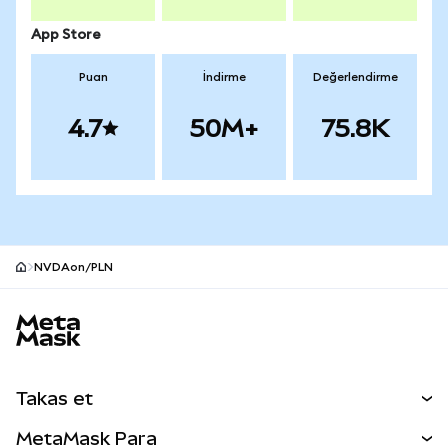
App Store
Puan
İndirme
Değerlendirme
4.7
50M+
75.8K
NVDAon/PLN
MetaMask site alt bilgisi
Takas et
Takas İşlemleri
MetaMask Para