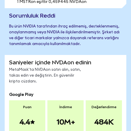
1 MSTRon eşittir 0,459445 NVDAon
Sorumluluk Reddi
Bu ürün NVIDIA tarafından ihraç edilmemiş, desteklenmemiş,
onaylanmamış veya NVIDIA ile ilişkilendirilmemiştir. Şirket adı
ve diğer ticari markalar yalnızca dayanak referans varlığını
tanımlamak amacıyla kullanılmaktadır.
Saniyeler içinde NVDAon edinin
MetaMask'ta NVDAon satın alın, satın,
takas edin ve değiştirin. En güvenilir
kripto cüzdanı.
Google Play
Puan
İndirme
Değerlendirme
4.4
10M+
484K