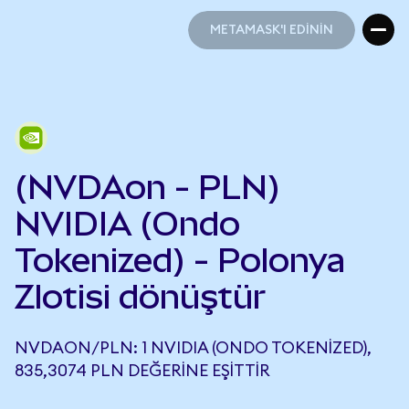
METAMASK'I EDİNİN
METAMASK'I EDİNİN
(NVDAon - PLN)
NVIDIA (Ondo
Tokenized) - Polonya
Zlotisi dönüştür
NVDAON/PLN: 1 NVIDIA (ONDO TOKENIZED),
835,3074 PLN DEĞERINE EŞITTIR