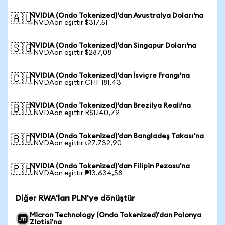
NVIDIA (Ondo Tokenized)'dan Avustralya Doları'na
🇦🇺
1 NVDAon eşittir $317,51
NVIDIA (Ondo Tokenized)'dan Singapur Doları'na
🇸🇬
1 NVDAon eşittir $287,08
NVIDIA (Ondo Tokenized)'dan İsviçre Frangı'na
🇨🇭
1 NVDAon eşittir CHF 181,43
NVIDIA (Ondo Tokenized)'dan Brezilya Reali'na
🇧🇷
1 NVDAon eşittir R$1.140,79
NVIDIA (Ondo Tokenized)'dan Bangladeş Takası'na
🇧🇩
1 NVDAon eşittir ৳27.732,90
NVIDIA (Ondo Tokenized)'dan Filipin Pezosu'na
🇵🇭
1 NVDAon eşittir ₱13.634,58
Diğer RWA'ları PLN'ye dönüştür
Micron Technology (Ondo Tokenized)'dan Polonya
Zlotisi'na