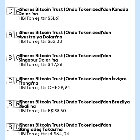
iShares Bitcoin Trust (Ondo Tokenized)'dan Kanada
🇨🇦
Doları'na
1 IBITon eşittir $51,61
iShares Bitcoin Trust (Ondo Tokenized)'dan
🇦🇺
Avustralya Doları'na
1 IBITon eşittir $52,33
iShares Bitcoin Trust (Ondo Tokenized)'dan
🇸🇬
Singapur Doları'na
1 IBITon eşittir $47,26
iShares Bitcoin Trust (Ondo Tokenized)'dan İsviçre
🇨🇭
Frangı'na
1 IBITon eşittir CHF 29,94
iShares Bitcoin Trust (Ondo Tokenized)'dan Brezilya
🇧🇷
Reali'na
1 IBITon eşittir R$188,50
iShares Bitcoin Trust (Ondo Tokenized)'dan
🇧🇩
Bangladeş Takası'na
1 IBITon eşittir ৳4.564,04