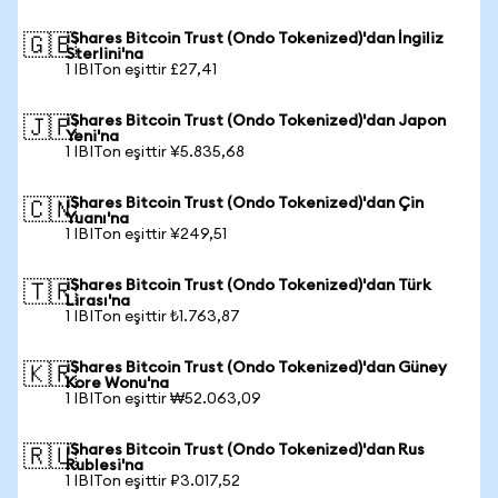
iShares Bitcoin Trust (Ondo Tokenized)'dan İngiliz
🇬🇧
Sterlini'na
1 IBITon eşittir £27,41
iShares Bitcoin Trust (Ondo Tokenized)'dan Japon
🇯🇵
Yeni'na
1 IBITon eşittir ¥5.835,68
iShares Bitcoin Trust (Ondo Tokenized)'dan Çin
🇨🇳
Yuanı'na
1 IBITon eşittir ¥249,51
iShares Bitcoin Trust (Ondo Tokenized)'dan Türk
🇹🇷
Lirası'na
1 IBITon eşittir ₺1.763,87
iShares Bitcoin Trust (Ondo Tokenized)'dan Güney
🇰🇷
Kore Wonu'na
1 IBITon eşittir ₩52.063,09
iShares Bitcoin Trust (Ondo Tokenized)'dan Rus
🇷🇺
Rublesi'na
1 IBITon eşittir ₽3.017,52