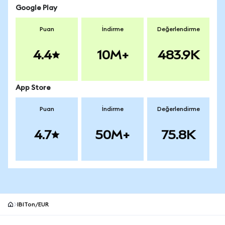
Google Play
Puan
İndirme
Değerlendirme
4.4
10M+
483.9K
App Store
Puan
İndirme
Değerlendirme
4.7
50M+
75.8K
IBITon/EUR
MetaMask site alt bilgisi