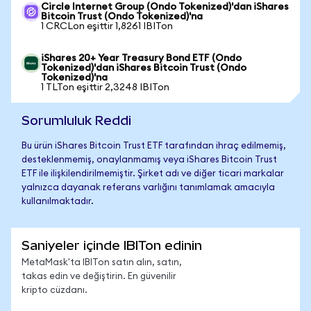
Circle Internet Group (Ondo Tokenized)'dan iShares
Bitcoin Trust (Ondo Tokenized)'na
1 CRCLon eşittir 1,8261 IBITon
iShares 20+ Year Treasury Bond ETF (Ondo
Tokenized)'dan iShares Bitcoin Trust (Ondo
Tokenized)'na
1 TLTon eşittir 2,3248 IBITon
Sorumluluk Reddi
Bu ürün iShares Bitcoin Trust ETF tarafından ihraç edilmemiş,
desteklenmemiş, onaylanmamış veya iShares Bitcoin Trust
ETF ile ilişkilendirilmemiştir. Şirket adı ve diğer ticari markalar
yalnızca dayanak referans varlığını tanımlamak amacıyla
kullanılmaktadır.
Saniyeler içinde IBITon edinin
MetaMask'ta IBITon satın alın, satın,
takas edin ve değiştirin. En güvenilir
kripto cüzdanı.