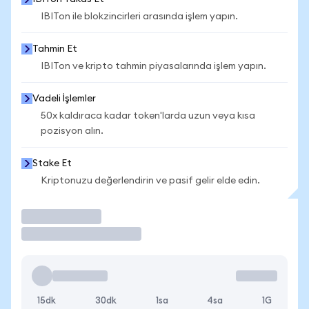
IBITon ile blokzincirleri arasında işlem yapın.
Tahmin Et
IBITon ve kripto tahmin piyasalarında işlem yapın.
Vadeli İşlemler
50x kaldıraca kadar token'larda uzun veya kısa
pozisyon alın.
Stake Et
Kriptonuzu değerlendirin ve pasif gelir elde edin.
İşlem Yap
15dk
30dk
1sa
4sa
1G