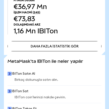
PIYASA DEĞERI
€36,97 Mn
İŞLEM HACMI
(24S)
€73,83
DOLAŞIMDAKI ARZ
1,16 Mn
IBITon
DAHA FAZLA İSTATİSTİK GÖR
DAHA FAZLA İSTATİSTİK GÖR
MetaMask'ta IBITon ile neler yapılır
IBITon Satın Al
Birkaç dokunuşla satın alın.
IBITon Sat
IBITon coin'lerinizi nakde çevirin.
IBITon Takas Et