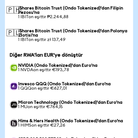
iShares Bitcoin Trust (Ondo Tokenized)'dan Filipin
🇵🇭
Pezosu'na
1 IBITon eşittir ₱2.244,88
iShares Bitcoin Trust (Ondo Tokenized)'dan Polonya
🇵🇱
Zlotisi'na
1 IBITon eşittir zł 137,49
Diğer RWA'ları EUR'ye dönüştür
NVIDIA (Ondo Tokenized)'dan Euro'na
1 NVDAon eşittir €193,78
Invesco QQQ (Ondo Tokenized)'dan Euro'na
1 QQQon eşittir €627,01
Micron Technology (Ondo Tokenized)'dan Euro'na
1 MUon eşittir €764,15
Hims & Hers Health (Ondo Tokenized)'dan Euro'na
1 HIMSon eşittir €27,26