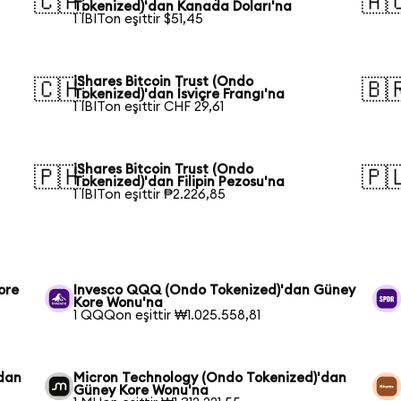
🇨🇦
🇦
Tokenized)'dan Kanada Doları'na
1 IBITon eşittir $51,45
iShares Bitcoin Trust (Ondo
🇨🇭
🇧
Tokenized)'dan İsviçre Frangı'na
1 IBITon eşittir CHF 29,61
iShares Bitcoin Trust (Ondo
🇵🇭
🇵
Tokenized)'dan Filipin Pezosu'na
1 IBITon eşittir ₱2.226,85
ore
Invesco QQQ (Ondo Tokenized)'dan Güney
Kore Wonu'na
1 QQQon eşittir ₩1.025.558,81
'dan
Micron Technology (Ondo Tokenized)'dan
Güney Kore Wonu'na