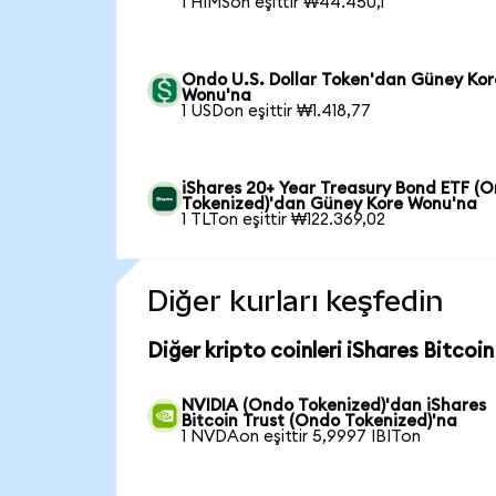
1 HIMSon eşittir ₩44.450,1
Ondo U.S. Dollar Token'dan Güney Kor
Wonu'na
1 USDon eşittir ₩1.418,77
iShares 20+ Year Treasury Bond ETF (
Tokenized)'dan Güney Kore Wonu'na
1 TLTon eşittir ₩122.369,02
Diğer kurları keşfedin
Diğer kripto coinleri iShares Bitcoin
NVIDIA (Ondo Tokenized)'dan iShares
Bitcoin Trust (Ondo Tokenized)'na
1 NVDAon eşittir 5,9997 IBITon