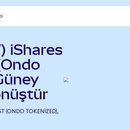
ci
) iShares
 (Ondo
 Güney
nüştür
ST (ONDO TOKENIZED),