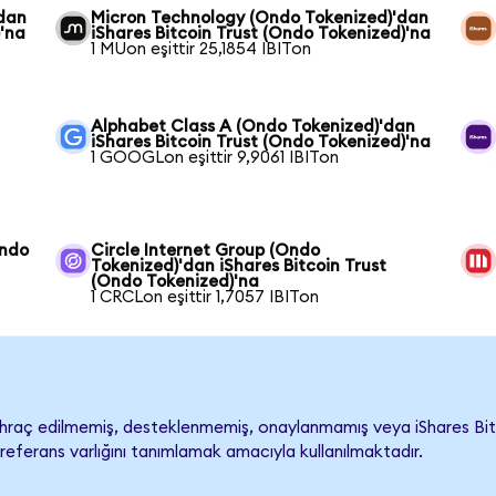
'dan
Micron Technology (Ondo Tokenized)'dan
)'na
iShares Bitcoin Trust (Ondo Tokenized)'na
1 MUon eşittir 25,1854 IBITon
Alphabet Class A (Ondo Tokenized)'dan
iShares Bitcoin Trust (Ondo Tokenized)'na
1 GOOGLon eşittir 9,9061 IBITon
Ondo
Circle Internet Group (Ondo
Tokenized)'dan iShares Bitcoin Trust
(Ondo Tokenized)'na
1 CRCLon eşittir 1,7057 IBITon
hraç edilmemiş, desteklenmemiş, onaylanmamış veya iShares Bitcoin
referans varlığını tanımlamak amacıyla kullanılmaktadır.