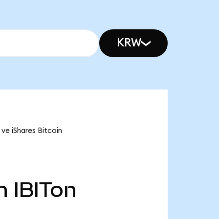
KRW
 ve iShares Bitcoin
n
IBITon