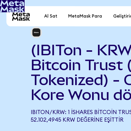
Al Sat
MetaMask Para
Geliştiri
(IBITon - KRW
Bitcoin Trust
Tokenized) -
Kore Wonu dö
IBITON/KRW: 1 ISHARES BITCOIN TRU
52.102,4945 KRW DEĞERINE EŞITTIR