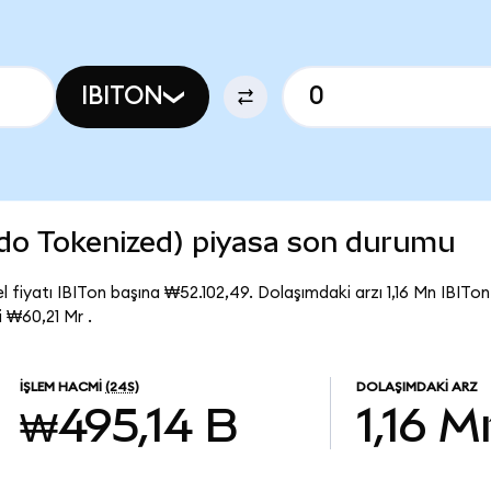
IBITON
ndo Tokenized) piyasa son durumu
 fiyatı IBITon başına ₩52.102,49. Dolaşımdaki arzı 1,16 Mn IBITon
 ₩60,21 Mr .
İŞLEM HACMI
(24S)
DOLAŞIMDAKI ARZ
₩495,14 B
1,16 M