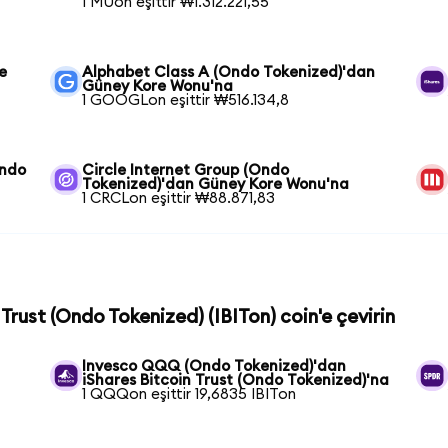
1 MUon eşittir ₩1.312.221,55
e
Alphabet Class A (Ondo Tokenized)'dan
Güney Kore Wonu'na
1 GOOGLon eşittir ₩516.134,8
Ondo
Circle Internet Group (Ondo
Tokenized)'dan Güney Kore Wonu'na
1 CRCLon eşittir ₩88.871,83
 Trust (Ondo Tokenized) (IBITon) coin'e çevirin
Invesco QQQ (Ondo Tokenized)'dan
iShares Bitcoin Trust (Ondo Tokenized)'na
1 QQQon eşittir 19,6835 IBITon