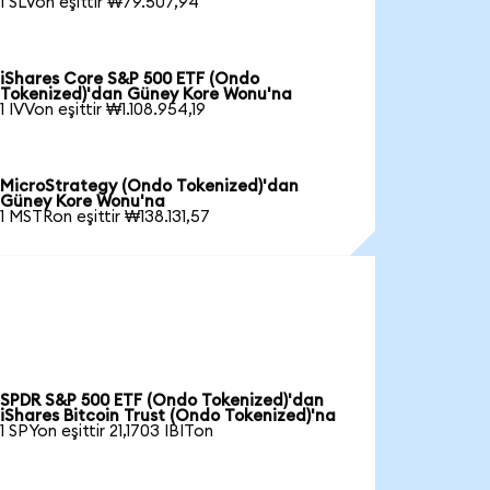
1 SLVon eşittir ₩79.507,94
iShares Core S&P 500 ETF (Ondo
Tokenized)'dan Güney Kore Wonu'na
1 IVVon eşittir ₩1.108.954,19
MicroStrategy (Ondo Tokenized)'dan
Güney Kore Wonu'na
1 MSTRon eşittir ₩138.131,57
SPDR S&P 500 ETF (Ondo Tokenized)'dan
iShares Bitcoin Trust (Ondo Tokenized)'na
1 SPYon eşittir 21,1703 IBITon