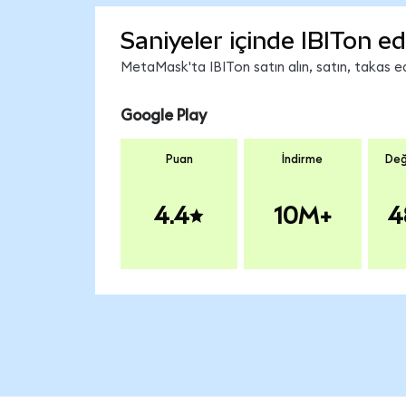
Saniyeler içinde IBITon ed
MetaMask'ta IBITon satın alın, satın, takas edi
Google Play
Puan
İndirme
Değ
4.4
10M+
4