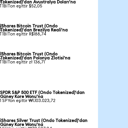

Tokenized)'dan Avustralya Doları'na
1 IBITon eşittir $52,05
iShares Bitcoin Trust (Ondo

Tokenized)'dan Brezilya Reali'na
1 IBITon eşittir R$188,74
iShares Bitcoin Trust (Ondo

Tokenized)'dan Polonya Zlotisi'na
1 IBITon eşittir zł 136,71
SPDR S&P 500 ETF (Ondo Tokenized)'dan
Güney Kore Wonu'na
1 SPYon eşittir ₩1.103.023,72
iShares Silver Trust (Ondo Tokenized)'dan
Güney Kore Wonu'na