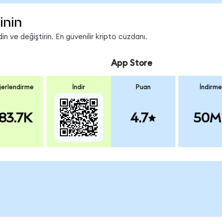
inin
n ve değiştirin. En güvenilir kripto cüzdanı.
App Store
erlendirme
İndir
Puan
İndirme
83.7K
4.7
50M