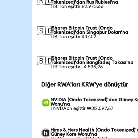
🇷🇺
Tokenized)'dan Rus Rublesi'na
1 IBITon eşittir ₽2.973,66
iShares Bitcoin Trust (Ondo
🇸🇬
Tokenized)'dan Singapur Doları'na
1 IBITon eşittir $47,02
iShares Bitcoin Trust (Ondo
🇧🇩
Tokenized)'dan Bangladeş Takası'na
1 IBITon eşittir ৳4.538,98
Diğer RWA'ları KRW'ye dönüştür
NVIDIA (Ondo Tokenized)'dan Güney K
Wonu'na
1 NVDAon eşittir ₩312.597,87
Hims & Hers Health (Ondo Tokenized)
Güney Kore Wonu'na