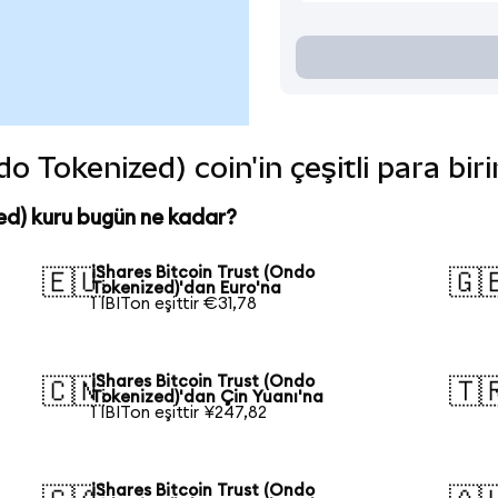
do Tokenized) coin'in çeşitli para bi
ed) kuru bugün ne kadar?
iShares Bitcoin Trust (Ondo
🇪🇺
🇬
Tokenized)'dan Euro'na
1 IBITon eşittir €31,78
iShares Bitcoin Trust (Ondo
🇨🇳
🇹
Tokenized)'dan Çin Yuanı'na
1 IBITon eşittir ¥247,82
iShares Bitcoin Trust (Ondo