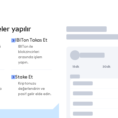
er yapılır
İşlem Yap
IBITon Takas Et
i
IBITon ile
blokzincirleri
arasında işlem
yapın.
15dk
30dk
Stake Et
Kriptonuzu
a
değerlendirin ve
pasif gelir elde edin.