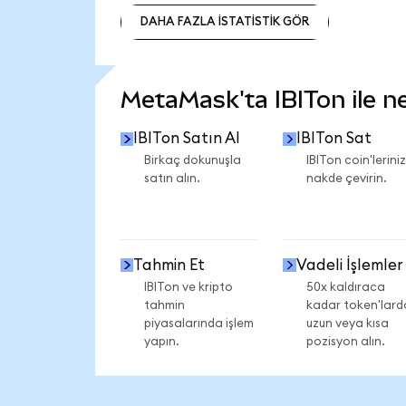
DAHA FAZLA İSTATİSTİK GÖR
DAHA FAZLA İSTATİSTİK GÖR
MetaMask'ta IBITon ile nel
IBITon Satın Al
IBITon Sat
Birkaç dokunuşla
IBITon coin'leriniz
satın alın.
nakde çevirin.
Tahmin Et
Vadeli İşlemler
IBITon ve kripto
50x kaldıraca
tahmin
kadar token'lard
piyasalarında işlem
uzun veya kısa
yapın.
pozisyon alın.