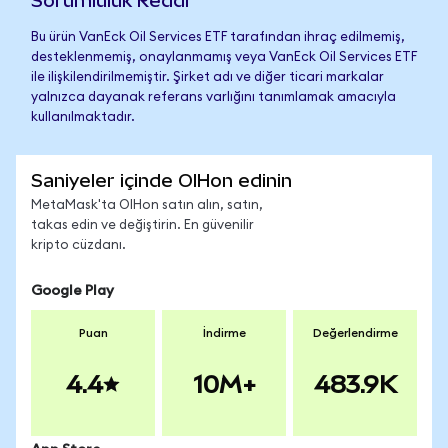
Sorumluluk Reddi
Bu ürün VanEck Oil Services ETF tarafından ihraç edilmemiş,
desteklenmemiş, onaylanmamış veya VanEck Oil Services ETF
ile ilişkilendirilmemiştir. Şirket adı ve diğer ticari markalar
yalnızca dayanak referans varlığını tanımlamak amacıyla
kullanılmaktadır.
Saniyeler içinde OIHon edinin
MetaMask'ta OIHon satın alın, satın,
takas edin ve değiştirin. En güvenilir
kripto cüzdanı.
Google Play
Puan
İndirme
Değerlendirme
4.4
10M+
483.9K