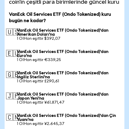
coin'in çeşitli para birimlerinde güncel kuru
VanEck Oil Services ETF (Ondo Tokenized) kuru
bugün ne kadar?
VanEck Oil Services ETF (Ondo Tokenized)'dan
🇺🇸
Amerikan Doları'na
1 OIHon eşittir $392,07
VanEck Oil Services ETF (Ondo Tokenized)'dan
🇪🇺
Euro'na
1 OIHon eşittir €339,25
VanEck Oil Services ETF (Ondo Tokenized)'dan
🇬🇧
İngiliz Sterlini'na
1 OIHon eşittir £290,61
VanEck Oil Services ETF (Ondo Tokenized)'dan
🇯🇵
Japon Yeni'na
1 OIHon eşittir ¥61.871,47
VanEck Oil Services ETF (Ondo Tokenized)'dan Çin
🇨🇳
Yuanı'na
1 OIHon eşittir ¥2.645,37