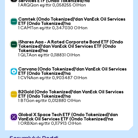
Services ETF (Ondo Tokenized)'na
1 ARQQon eşittir 0,058255 OIHon
Camtek (Ondo Tokenized)'dan VanEck Oil Services
ETF (Ondo Tokenized)'na
1 CAMTon eşittir 0,347030 OIHon
iShares Aaa - A Rated Corporate Bond ETF (Ondo
Tokenized)'dan VanEck Oil Services ETF (Ondo
Tokenized)'na
1 QLTAon eşittir 0,118831 OIHon
Carvana (Ondo Tokenized)'dan VanEck Oil Services
ETF (Ondo Tokenized)'na
1 CVNAon eşittir 0,903487 OIHon
B2Gold (Ondo Tokenized)'dan VanEck Oil Services
ETF (Ondo Tokenized)'na
1 BTGon eşittir 0,012880 OIHon
Global X Space Tech ETF (Ondo Tokenized)'dan
VanEck Oil Services ETF (Ondo Tokenized)'na
1 ORBXon eşittir 0,117913 OIHon