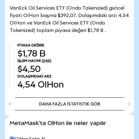
VanEck Oil Services ETF (Ondo Tokenized) güncel
fiyatı OIHon başına $392,07. Dolaşımdaki arzı 4,54
OIHon ve VanEck Oil Services ETF (Ondo
Tokenized) toplam piyasa değeri $1,78 B .
PIYASA DEĞERI
$1,78 B
İŞLEM HACMI
(24S)
$4,50
DOLAŞIMDAKI ARZ
4,54
OIHon
DAHA FAZLA İSTATİSTİK GÖR
DAHA FAZLA İSTATİSTİK GÖR
MetaMask'ta OIHon ile neler yapılır