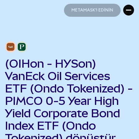
METAMASK'I EDİNİN
METAMASK'I EDİNİN
(OIHon - HYSon)
VanEck Oil Services
ETF (Ondo Tokenized) -
PIMCO 0-5 Year High
Yield Corporate Bond
Index ETF (Ondo
Tokenized) dönüştür