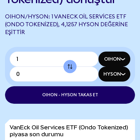
OIHON/HYSON: 1 VANECK OIL SERVICES ETF
(ONDO TOKENIZED), 4,1257 HYSON DEĞERINE
EŞITTIR
OIHON
HYSON
OIHON - HYSON TAKAS ET
VanEck Oil Services ETF (Ondo Tokenized)
piyasa son durumu