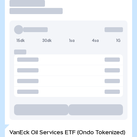
İşlem Yap
15dk
30dk
1sa
4sa
1G
VanEck Oil Services ETF (Ondo Tokenized)