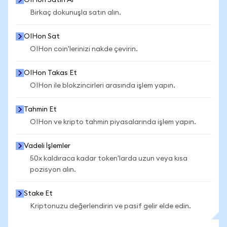
OIHon Satın Al
Birkaç dokunuşla satın alın.
OIHon Sat
OIHon coin'lerinizi nakde çevirin.
OIHon Takas Et
OIHon ile blokzincirleri arasında işlem yapın.
Tahmin Et
OIHon ve kripto tahmin piyasalarında işlem yapın.
Vadeli İşlemler
50x kaldıraca kadar token'larda uzun veya kısa
pozisyon alın.
Stake Et
Kriptonuzu değerlendirin ve pasif gelir elde edin.