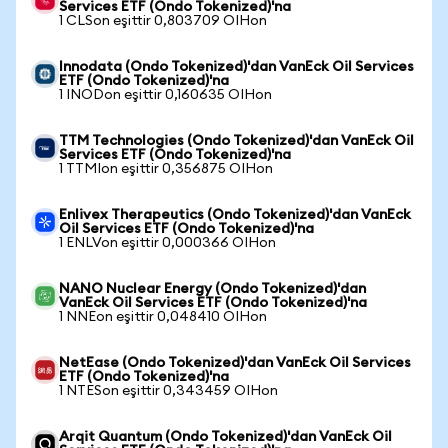
Services ETF (Ondo Tokenized)'na
1 CLSon eşittir 0,803709 OIHon
Innodata (Ondo Tokenized)'dan VanEck Oil Services
ETF (Ondo Tokenized)'na
1 INODon eşittir 0,160635 OIHon
TTM Technologies (Ondo Tokenized)'dan VanEck Oil
Services ETF (Ondo Tokenized)'na
1 TTMIon eşittir 0,356875 OIHon
Enlivex Therapeutics (Ondo Tokenized)'dan VanEck
Oil Services ETF (Ondo Tokenized)'na
1 ENLVon eşittir 0,000366 OIHon
NANO Nuclear Energy (Ondo Tokenized)'dan
VanEck Oil Services ETF (Ondo Tokenized)'na
1 NNEon eşittir 0,048410 OIHon
NetEase (Ondo Tokenized)'dan VanEck Oil Services
ETF (Ondo Tokenized)'na
1 NTESon eşittir 0,343459 OIHon
Arqit Quantum (Ondo Tokenized)'dan VanEck Oil