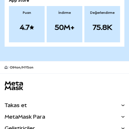
App Store
Puan
İndirme
Değerlendirme
4.7
50M+
75.8K
OIHon/HYSon
MetaMask site alt bilgisi
Takas et
Takas İşlemleri
MetaMask Para
Tahmin Et
YENİ
Kripto Al
Geliştiriciler