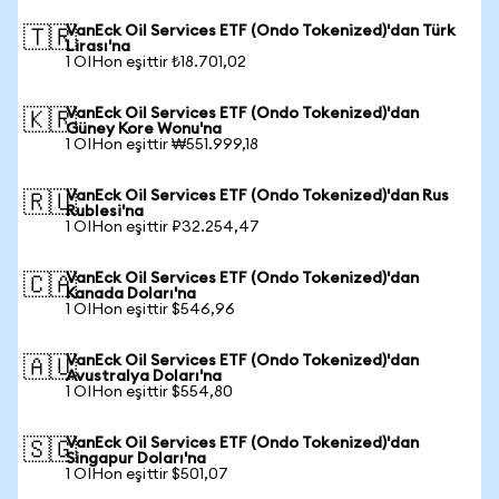
VanEck Oil Services ETF (Ondo Tokenized)'dan Türk
🇹🇷
Lirası'na
1 OIHon eşittir ₺18.701,02
VanEck Oil Services ETF (Ondo Tokenized)'dan
🇰🇷
Güney Kore Wonu'na
1 OIHon eşittir ₩551.999,18
VanEck Oil Services ETF (Ondo Tokenized)'dan Rus
🇷🇺
Rublesi'na
1 OIHon eşittir ₽32.254,47
VanEck Oil Services ETF (Ondo Tokenized)'dan
🇨🇦
Kanada Doları'na
1 OIHon eşittir $546,96
VanEck Oil Services ETF (Ondo Tokenized)'dan
🇦🇺
Avustralya Doları'na
1 OIHon eşittir $554,80
VanEck Oil Services ETF (Ondo Tokenized)'dan
🇸🇬
Singapur Doları'na
1 OIHon eşittir $501,07