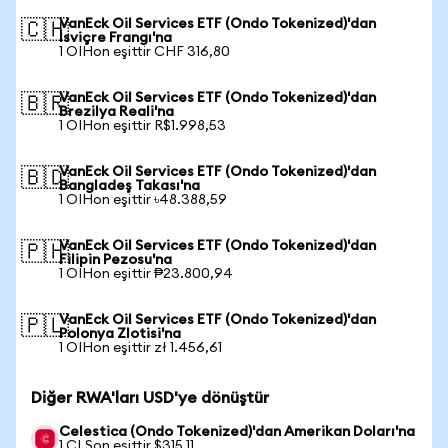
VanEck Oil Services ETF (Ondo Tokenized)'dan
🇨🇭
İsviçre Frangı'na
1 OIHon eşittir CHF 316,80
VanEck Oil Services ETF (Ondo Tokenized)'dan
🇧🇷
Brezilya Reali'na
1 OIHon eşittir R$1.998,53
VanEck Oil Services ETF (Ondo Tokenized)'dan
🇧🇩
Bangladeş Takası'na
1 OIHon eşittir ৳48.388,59
VanEck Oil Services ETF (Ondo Tokenized)'dan
🇵🇭
Filipin Pezosu'na
1 OIHon eşittir ₱23.800,94
VanEck Oil Services ETF (Ondo Tokenized)'dan
🇵🇱
Polonya Zlotisi'na
1 OIHon eşittir zł 1.456,61
Diğer RWA'ları USD'ye dönüştür
Celestica (Ondo Tokenized)'dan Amerikan Doları'na
1 CLSon eşittir $315,11