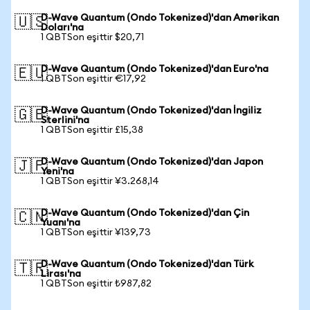
D-Wave Quantum (Ondo Tokenized)'dan Amerikan
🇺🇸
Doları'na
1 QBTSon eşittir $20,71
D-Wave Quantum (Ondo Tokenized)'dan Euro'na
🇪🇺
1 QBTSon eşittir €17,92
D-Wave Quantum (Ondo Tokenized)'dan İngiliz
🇬🇧
Sterlini'na
1 QBTSon eşittir £15,38
D-Wave Quantum (Ondo Tokenized)'dan Japon
🇯🇵
Yeni'na
1 QBTSon eşittir ¥3.268,14
D-Wave Quantum (Ondo Tokenized)'dan Çin
🇨🇳
Yuanı'na
1 QBTSon eşittir ¥139,73
D-Wave Quantum (Ondo Tokenized)'dan Türk
🇹🇷
Lirası'na
1 QBTSon eşittir ₺987,82