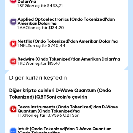
Doları'na
1 SPGIon eşittir $433,21
Applied Optoelectronics (Ondo Tokenized)'dan
Amerikan Doları'na
1 AAOIon eşittir $134,20
Netflix (Ondo Tokenized)'dan Amerikan Doları'na
1 NFLXon eşittir $740,44
Redwire (Ondo Tokenized)'dan Amerikan Doları'na
1 RDWon eşittir $13,47
Diğer kurları keşfedin
Diğer kripto coinleri D-Wave Quantum (Ondo
Tokenized) (QBTSon) coin'e çevirin
Texas Instruments (Ondo Tokenized)'dan D-Wave
Quantum (Ondo Tokenized)'na
1 TXNon eşittir 13,9396 QBTSon
Intuit (Ondo Tokenized)'dan D-Wave Quantum