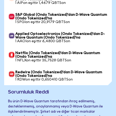
1 AIPon eşittir 1,4679 QBTSon
S&P Global (Ondo Tokenized)'dan D-Wave Quantum
(Ondo Tokenized)'na
1 SPGIon eşittir 20,9179 QBTSon
Applied Optoelectronics (Ondo Tokenized)'dan D-
Wave Quantum (Ondo Tokenized)'na
1 AAOIon eşittir 6,4800 QBTSon
Netflix (Ondo Tokenized)'dan D-Wave Quantum
(Ondo Tokenized)'na
1 NFLXon eşittir 35,7528 QBTSon
Redwire (Ondo Tokenized)'dan D-Wave Quantum
(Ondo Tokenized)'na
1 RDWon eşittir 0,650410 QBTSon
Sorumluluk Reddi
Bu ürün D-Wave Quantum tarafından ihraç edilmemiş,
desteklenmemiş, onaylanmamış veya D-Wave Quantum ile
ilişkilendirilmemiştir. Şirket adı ve diğer ticari markalar