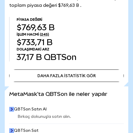
toplam piyasa değeri $769,63 B .
PIYASA DEĞERI
$769,63 B
İŞLEM HACMI
(24S)
$733,71 B
DOLAŞIMDAKI ARZ
37,17 B
QBTSon
DAHA FAZLA İSTATİSTİK GÖR
DAHA FAZLA İSTATİSTİK GÖR
MetaMask'ta QBTSon ile neler yapılır
QBTSon Satın Al
Birkaç dokunuşla satın alın.
QBTSon Sat