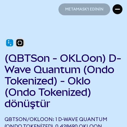
METAMASK'I EDİNİN
METAMASK'I EDİNİN
(QBTSon - OKLOon) D-
Wave Quantum (Ondo
Tokenized) - Oklo
(Ondo Tokenized)
dönüştür
QBTSON/OKLOON: 1 D-WAVE QUANTUM
(ONDO TOKENIZED), 0,428690 OKLOON