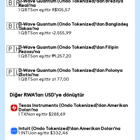
D-Wave Quantum (Ondo Tokenized)'dan Brezilya
🇧🇷
Reali'na
1 QBTSon eşittir R$105,57
D-Wave Quantum (Ondo Tokenized)'dan Bangladeş
🇧🇩
Takası'na
1 QBTSon eşittir ৳2.555,99
D-Wave Quantum (Ondo Tokenized)'dan Filipin
🇵🇭
Pezosu'na
1 QBTSon eşittir ₱1.257,20
D-Wave Quantum (Ondo Tokenized)'dan Polonya
🇵🇱
Zlotisi'na
1 QBTSon eşittir zł 77,00
Diğer RWA'ları USD'ye dönüştür
Texas Instruments (Ondo Tokenized)'dan Amerikan
Doları'na
1 TXNon eşittir $288,69
Intuit (Ondo Tokenized)'dan Amerikan Doları'na
1 INTUon eşittir $332,46