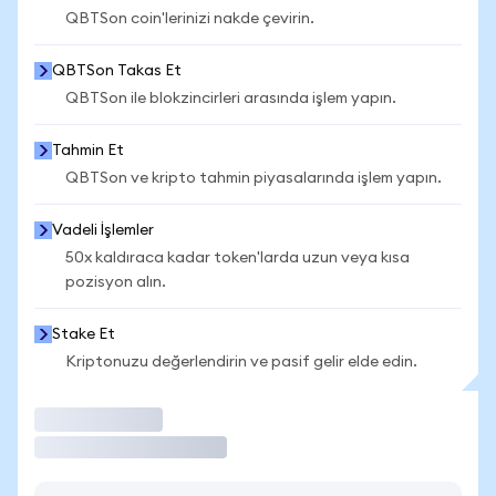
QBTSon coin'lerinizi nakde çevirin.
QBTSon Takas Et
QBTSon ile blokzincirleri arasında işlem yapın.
Tahmin Et
QBTSon ve kripto tahmin piyasalarında işlem yapın.
Vadeli İşlemler
50x kaldıraca kadar token'larda uzun veya kısa
pozisyon alın.
Stake Et
Kriptonuzu değerlendirin ve pasif gelir elde edin.
İşlem Yap