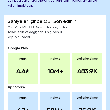
yalnızca dayanak referans varlığını tanımlamak amacıyla
kullanılmaktadır.
Saniyeler içinde QBTSon edinin
MetaMask'ta QBTSon satın alın, satın,
takas edin ve değiştirin. En güvenilir
kripto cüzdanı.
Google Play
Puan
İndirme
Değerlendirme
4.4
10M+
483.9K
App Store
Puan
İndirme
Değerlendirme