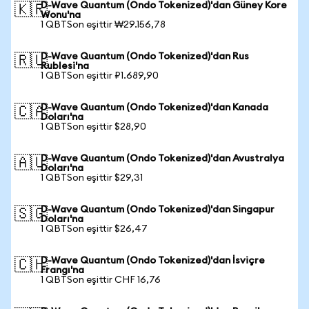
D-Wave Quantum (Ondo Tokenized)'dan Güney Kore
🇰🇷
Wonu'na
1 QBTSon eşittir ₩29.156,78
D-Wave Quantum (Ondo Tokenized)'dan Rus
🇷🇺
Rublesi'na
1 QBTSon eşittir ₽1.689,90
D-Wave Quantum (Ondo Tokenized)'dan Kanada
🇨🇦
Doları'na
1 QBTSon eşittir $28,90
D-Wave Quantum (Ondo Tokenized)'dan Avustralya
🇦🇺
Doları'na
1 QBTSon eşittir $29,31
D-Wave Quantum (Ondo Tokenized)'dan Singapur
🇸🇬
Doları'na
1 QBTSon eşittir $26,47
D-Wave Quantum (Ondo Tokenized)'dan İsviçre
🇨🇭
Frangı'na
1 QBTSon eşittir CHF 16,76