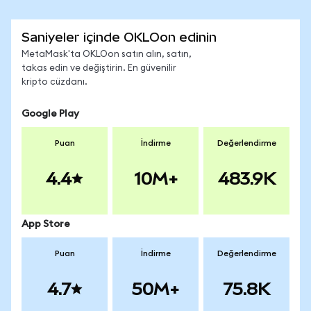
Saniyeler içinde OKLOon edinin
MetaMask'ta OKLOon satın alın, satın,
takas edin ve değiştirin. En güvenilir
kripto cüzdanı.
Google Play
Puan
İndirme
Değerlendirme
4.4
10M+
483.9K
App Store
Puan
İndirme
Değerlendirme
4.7
50M+
75.8K