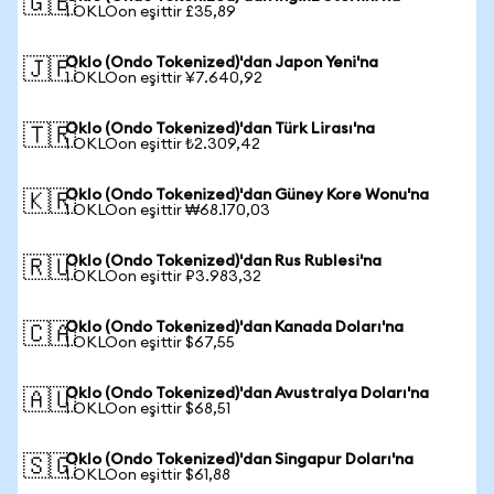
🇬🇧
1 OKLOon eşittir £35,89
Oklo (Ondo Tokenized)'dan Japon Yeni'na
🇯🇵
1 OKLOon eşittir ¥7.640,92
Oklo (Ondo Tokenized)'dan Türk Lirası'na
🇹🇷
1 OKLOon eşittir ₺2.309,42
Oklo (Ondo Tokenized)'dan Güney Kore Wonu'na
🇰🇷
1 OKLOon eşittir ₩68.170,03
Oklo (Ondo Tokenized)'dan Rus Rublesi'na
🇷🇺
1 OKLOon eşittir ₽3.983,32
Oklo (Ondo Tokenized)'dan Kanada Doları'na
🇨🇦
1 OKLOon eşittir $67,55
Oklo (Ondo Tokenized)'dan Avustralya Doları'na
🇦🇺
1 OKLOon eşittir $68,51
Oklo (Ondo Tokenized)'dan Singapur Doları'na
🇸🇬
1 OKLOon eşittir $61,88