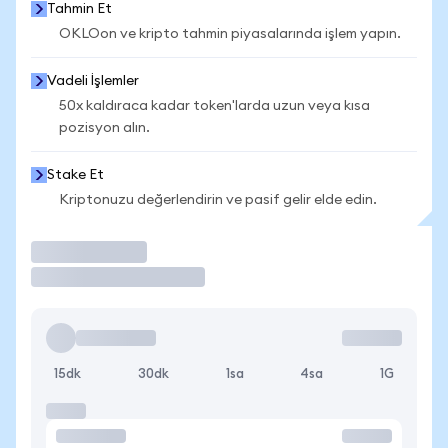
Tahmin Et
OKLOon ve kripto tahmin piyasalarında işlem yapın.
Vadeli İşlemler
50x kaldıraca kadar token'larda uzun veya kısa
pozisyon alın.
Stake Et
Kriptonuzu değerlendirin ve pasif gelir elde edin.
İşlem Yap
15dk
30dk
1sa
4sa
1G