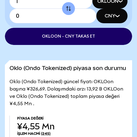
OKLOON
CNY
OKLOON - CNY TAKAS ET
Oklo (Ondo Tokenized) piyasa son durumu
Oklo (Ondo Tokenized) güncel fiyatı OKLOon
başına ¥326,69. Dolaşımdaki arzı 13,92 B OKLOon
ve Oklo (Ondo Tokenized) toplam piyasa değeri
¥4,55 Mn .
PIYASA DEĞERI
¥4,55 Mn
İŞLEM HACMI
(24S)