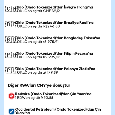
Oklo (Ondo Tokenized)'dan İsviçre Frangı'na
🇨🇭
1 OKLOon eşittir CHF 39,12
Oklo (Ondo Tokenized)'dan Brezilya Reali'na
🇧🇷
1 OKLOon eşittir R$246,80
Oklo (Ondo Tokenized)'dan Bangladeş Takası'na
🇧🇩
1 OKLOon eşittir ৳5.975,91
Oklo (Ondo Tokenized)'dan Filipin Pezosu'na
🇵🇭
1 OKLOon eşittir ₱2.939,23
Oklo (Ondo Tokenized)'dan Polonya Zlotisi'na
🇵🇱
1 OKLOon eşittir zł 179,89
Diğer RWA'ları CNY'ye dönüştür
Redwire (Ondo Tokenized)'dan Çin Yuanı'na
1 RDWon eşittir ¥90,88
Occidental Petroleum (Ondo Tokenized)'dan Çin
Yuanı'na