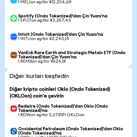
1 MELIon eşittir ¥12.204,69
Spotify (Ondo Tokenized)'dan Çin Yuanı'na
1 SPOTon eşittir ¥3.257,43
Intuit (Ondo Tokenized)'dan Çin Yuanı'na
1 INTUon eşittir ¥2.243,14
VanEck Rare Earth and Strategic Metals ETF (Ondo
Tokenized)'dan Çin Yuanı'na
1 REMXon eşittir ¥524,18
Diğer kurları keşfedin
Diğer kripto coinleri Oklo (Ondo Tokenized)
(OKLOon) coin'e çevirin
Redwire (Ondo Tokenized)'dan Oklo (Ondo
Tokenized)'na
1 RDWon eşittir 0,278191 OKLOon
Occidental Petroleum (Ondo Tokenized)'dan Oklo
(Ondo Tokenized)'na