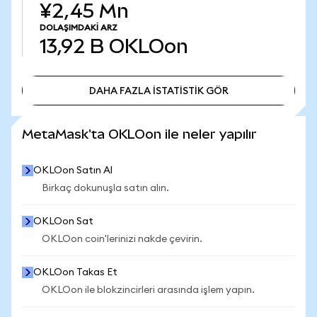
¥2,45 Mn
DOLAŞIMDAKI ARZ
13,92 B
OKLOon
DAHA FAZLA İSTATİSTİK GÖR
DAHA FAZLA İSTATİSTİK GÖR
MetaMask'ta OKLOon ile neler yapılır
OKLOon Satın Al
Birkaç dokunuşla satın alın.
OKLOon Sat
OKLOon coin'lerinizi nakde çevirin.
OKLOon Takas Et
OKLOon ile blokzincirleri arasında işlem yapın.