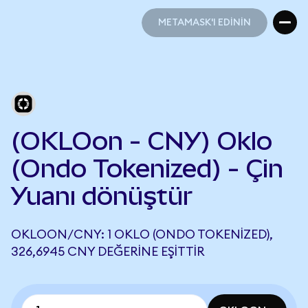
METAMASK'I EDİNİN
METAMASK'I EDİNİN
(OKLOon - CNY) Oklo
(Ondo Tokenized) - Çin
Yuanı dönüştür
OKLOON/CNY: 1 OKLO (ONDO TOKENIZED),
326,6945 CNY DEĞERINE EŞITTIR