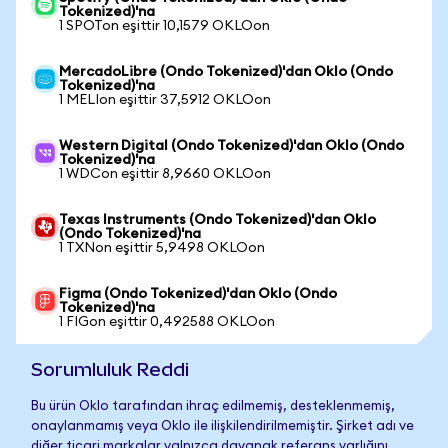
Tokenized)'na
1 SPOTon eşittir 10,1579 OKLOon
MercadoLibre (Ondo Tokenized)'dan Oklo (Ondo
Tokenized)'na
1 MELIon eşittir 37,5912 OKLOon
Western Digital (Ondo Tokenized)'dan Oklo (Ondo
Tokenized)'na
1 WDCon eşittir 8,9660 OKLOon
Texas Instruments (Ondo Tokenized)'dan Oklo
(Ondo Tokenized)'na
1 TXNon eşittir 5,9498 OKLOon
Figma (Ondo Tokenized)'dan Oklo (Ondo
Tokenized)'na
1 FIGon eşittir 0,492588 OKLOon
Sorumluluk Reddi
Bu ürün Oklo tarafından ihraç edilmemiş, desteklenmemiş,
onaylanmamış veya Oklo ile ilişkilendirilmemiştir. Şirket adı ve
diğer ticari markalar yalnızca dayanak referans varlığını