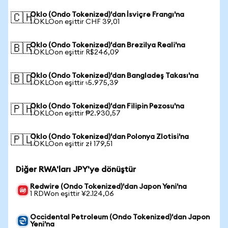
Oklo (Ondo Tokenized)'dan İsviçre Frangı'na
🇨🇭
1 OKLOon eşittir CHF 39,01
Oklo (Ondo Tokenized)'dan Brezilya Reali'na
🇧🇷
1 OKLOon eşittir R$246,09
Oklo (Ondo Tokenized)'dan Bangladeş Takası'na
🇧🇩
1 OKLOon eşittir ৳5.975,39
Oklo (Ondo Tokenized)'dan Filipin Pezosu'na
🇵🇭
1 OKLOon eşittir ₱2.930,57
Oklo (Ondo Tokenized)'dan Polonya Zlotisi'na
🇵🇱
1 OKLOon eşittir zł 179,51
Diğer RWA'ları JPY'ye dönüştür
Redwire (Ondo Tokenized)'dan Japon Yeni'na
1 RDWon eşittir ¥2.124,06
Occidental Petroleum (Ondo Tokenized)'dan Japon
Yeni'na