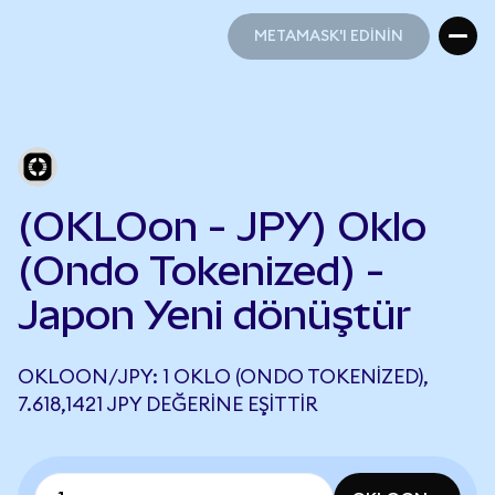
METAMASK'I EDİNİN
METAMASK'I EDİNİN
(OKLOon - JPY) Oklo
(Ondo Tokenized) -
Japon Yeni dönüştür
OKLOON/JPY: 1 OKLO (ONDO TOKENIZED),
7.618,1421 JPY DEĞERINE EŞITTIR