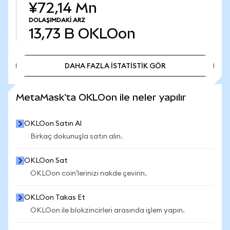
¥72,14 Mn
DOLAŞIMDAKI ARZ
13,73 B
OKLOon
DAHA FAZLA İSTATİSTİK GÖR
DAHA FAZLA İSTATİSTİK GÖR
MetaMask'ta OKLOon ile neler yapılır
OKLOon Satın Al
Birkaç dokunuşla satın alın.
OKLOon Sat
OKLOon coin'lerinizi nakde çevirin.
OKLOon Takas Et
OKLOon ile blokzincirleri arasında işlem yapın.