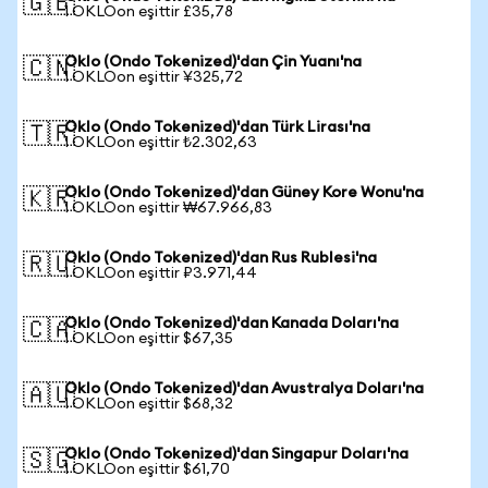
🇬🇧
1 OKLOon eşittir £35,78
Oklo (Ondo Tokenized)'dan Çin Yuanı'na
🇨🇳
1 OKLOon eşittir ¥325,72
Oklo (Ondo Tokenized)'dan Türk Lirası'na
🇹🇷
1 OKLOon eşittir ₺2.302,63
Oklo (Ondo Tokenized)'dan Güney Kore Wonu'na
🇰🇷
1 OKLOon eşittir ₩67.966,83
Oklo (Ondo Tokenized)'dan Rus Rublesi'na
🇷🇺
1 OKLOon eşittir ₽3.971,44
Oklo (Ondo Tokenized)'dan Kanada Doları'na
🇨🇦
1 OKLOon eşittir $67,35
Oklo (Ondo Tokenized)'dan Avustralya Doları'na
🇦🇺
1 OKLOon eşittir $68,32
Oklo (Ondo Tokenized)'dan Singapur Doları'na
🇸🇬
1 OKLOon eşittir $61,70