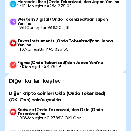
MercadoLibre (Ondo Tokenized)'dan Japon Yeni'na
1 MELIon eşittir ¥286.375,02
Western Digital (Ondo Tokenized)'dan Japon
Yeni'na
1 WDCon eşittir ¥68.304,31
Texas Instruments (Ondo Tokenized)'dan Japon
Yeni'na
1 TXNon eşittir ¥45.326,33
Figma (Ondo Tokenized)'dan Japon Yeni'na
1 FIGon eşittir ¥3.752,6
Diğer kurları keşfedin
Diğer kripto coinleri Oklo (Ondo Tokenized)
(OKLOon) coin'e çevirin
Redwire (Ondo Tokenized)'dan Oklo (Ondo
Tokenized)'na
1 RDWon eşittir 0,278815 OKLOon