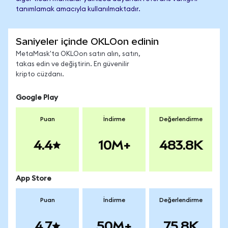
tanımlamak amacıyla kullanılmaktadır.
Saniyeler içinde OKLOon edinin
MetaMask'ta OKLOon satın alın, satın,
takas edin ve değiştirin. En güvenilir
kripto cüzdanı.
Google Play
Puan
İndirme
Değerlendirme
4.4
10M+
483.8K
App Store
Puan
İndirme
Değerlendirme
4.7
50M+
75.8K