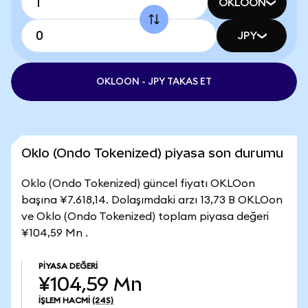
OKLOON
JPY
OKLOON - JPY TAKAS ET
Oklo (Ondo Tokenized) piyasa son durumu
Oklo (Ondo Tokenized) güncel fiyatı OKLOon
başına ¥7.618,14. Dolaşımdaki arzı 13,73 B OKLOon
ve Oklo (Ondo Tokenized) toplam piyasa değeri
¥104,59 Mn .
PIYASA DEĞERI
¥104,59 Mn
İŞLEM HACMI
(24S)