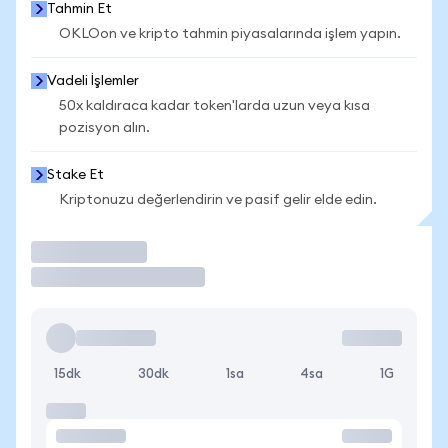
Tahmin Et
OKLOon ve kripto tahmin piyasalarında işlem yapın.
Vadeli İşlemler
50x kaldıraca kadar token'larda uzun veya kısa
pozisyon alın.
Stake Et
Kriptonuzu değerlendirin ve pasif gelir elde edin.
İşlem Yap
15dk
30dk
1sa
4sa
1G