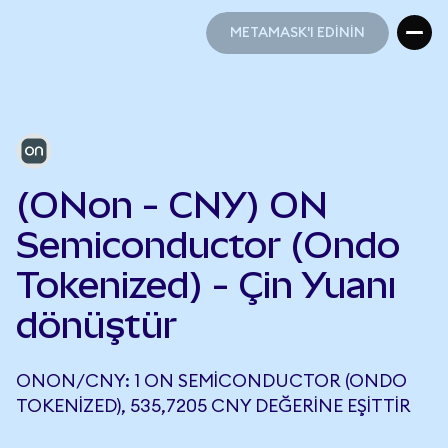
METAMASK'I EDİNİN
METAMASK'I EDİNİN
(ONon - CNY) ON
Semiconductor (Ondo
Tokenized) - Çin Yuanı
dönüştür
ONON/CNY: 1 ON SEMICONDUCTOR (ONDO
TOKENIZED), 535,7205 CNY DEĞERINE EŞITTIR