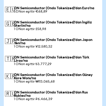
ON Semiconductor (Ondo Tokenized)'dan Euro'na
🇪🇺
1 ONon eşittir €68,89
ON Semiconductor (Ondo Tokenized)'dan İngiliz
🇬🇧
Sterlini'na
1 ONon eşittir £58,98
ON Semiconductor (Ondo Tokenized)'dan Japon
🇯🇵
Yeni'na
1 ONon eşittir ¥12.580,32
ON Semiconductor (Ondo Tokenized)'dan Türk
🇹🇷
Lirası'na
1 ONon eşittir ₺3.777,29
ON Semiconductor (Ondo Tokenized)'dan Güney
🇰🇷
Kore Wonu'na
1 ONon eşittir ₩113.065,68
ON Semiconductor (Ondo Tokenized)'dan Rus
🇷🇺
Rublesi'na
1 ONon eşittir ₽6.466,39