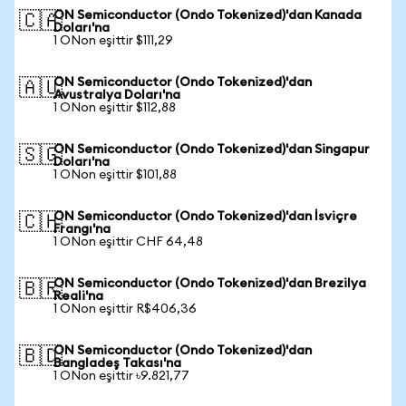
ON Semiconductor (Ondo Tokenized)'dan Kanada
🇨🇦
Doları'na
1 ONon eşittir $111,29
ON Semiconductor (Ondo Tokenized)'dan
🇦🇺
Avustralya Doları'na
1 ONon eşittir $112,88
ON Semiconductor (Ondo Tokenized)'dan Singapur
🇸🇬
Doları'na
1 ONon eşittir $101,88
ON Semiconductor (Ondo Tokenized)'dan İsviçre
🇨🇭
Frangı'na
1 ONon eşittir CHF 64,48
ON Semiconductor (Ondo Tokenized)'dan Brezilya
🇧🇷
Reali'na
1 ONon eşittir R$406,36
ON Semiconductor (Ondo Tokenized)'dan
🇧🇩
Bangladeş Takası'na
1 ONon eşittir ৳9.821,77