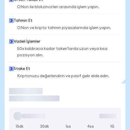
ONon ile blokzincirleri arasında işlem yapın.
Tahmin Et
ONon ve kripto tahmin piyasalarında işlem yapın.
Vadeli İşlemler
50x kaldıraca kadar token'larda uzun veya kısa
pozisyon alın.
Stake Et
Kriptonuzu değerlendirin ve pasif gelir elde edin.
İşlem Yap
15dk
30dk
1sa
4sa
1G