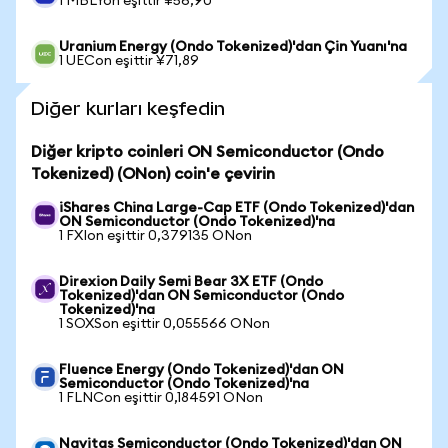
1 MBLYon eşittir ¥56,90
Uranium Energy (Ondo Tokenized)'dan Çin Yuanı'na
1 UECon eşittir ¥71,89
Diğer kurları keşfedin
Diğer kripto coinleri ON Semiconductor (Ondo
Tokenized) (ONon) coin'e çevirin
iShares China Large-Cap ETF (Ondo Tokenized)'dan
ON Semiconductor (Ondo Tokenized)'na
1 FXIon eşittir 0,379135 ONon
Direxion Daily Semi Bear 3X ETF (Ondo
Tokenized)'dan ON Semiconductor (Ondo
Tokenized)'na
1 SOXSon eşittir 0,055566 ONon
Fluence Energy (Ondo Tokenized)'dan ON
Semiconductor (Ondo Tokenized)'na
1 FLNCon eşittir 0,184591 ONon
Navitas Semiconductor (Ondo Tokenized)'dan ON