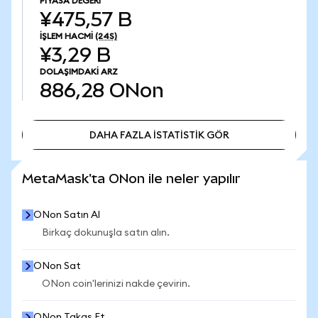
PIYASA DEĞERI
¥475,57 B
İŞLEM HACMI
(24S)
¥3,29 B
DOLAŞIMDAKI ARZ
886,28
ONon
DAHA FAZLA İSTATİSTİK GÖR
DAHA FAZLA İSTATİSTİK GÖR
MetaMask'ta ONon ile neler yapılır
ONon Satın Al
Birkaç dokunuşla satın alın.
ONon Sat
ONon coin'lerinizi nakde çevirin.
ONon Takas Et