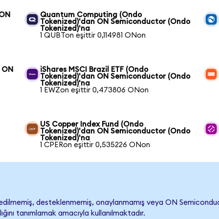
 ON
Quantum Computing (Ondo
Tokenized)'dan ON Semiconductor (Ondo
Tokenized)'na
1 QUBTon eşittir 0,114981 ONon
n ON
iShares MSCI Brazil ETF (Ondo
Tokenized)'dan ON Semiconductor (Ondo
Tokenized)'na
1 EWZon eşittir 0,473806 ONon
US Copper Index Fund (Ondo
Tokenized)'dan ON Semiconductor (Ondo
Tokenized)'na
1 CPERon eşittir 0,535226 ONon
ilmemiş, desteklenmemiş, onaylanmamış veya ON Semiconductor ile
lığını tanımlamak amacıyla kullanılmaktadır.