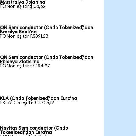

Avustralya Doları'na
1 ONon eşittir $108,62
ON Semiconductor (Ondo Tokenized)'dan

Brezilya Reali'na
1 ONon eşittir R$391,23
ON Semiconductor (Ondo Tokenized)'dan

Polonya Zlotisi'na
1 ONon eşittir zł 284,97
KLA (Ondo Tokenized)'dan Euro'na
1 KLACon eşittir €1.705,19
Navitas Semiconductor (Ondo
Tokenized)'dan Euro'na