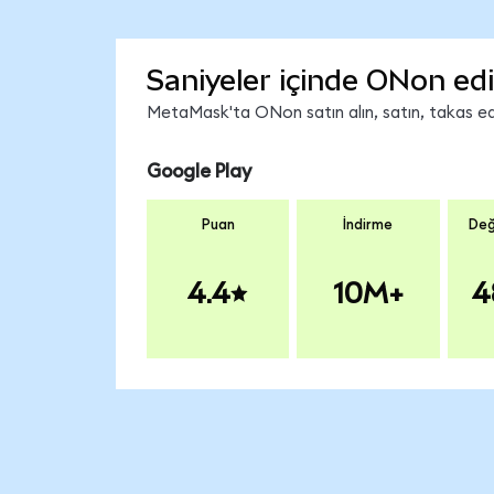
Saniyeler içinde ONon edi
MetaMask'ta ONon satın alın, satın, takas edin
Google Play
Puan
İndirme
Değ
4.4
10M+
4