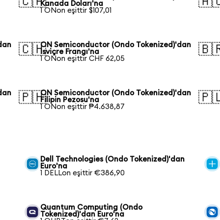
🇨🇦
🇦
Kanada Doları'na
1 ONon eşittir $107,01
dan
ON Semiconductor (Ondo Tokenized)'dan
🇨🇭
🇧
İsviçre Frangı'na
1 ONon eşittir CHF 62,05
dan
ON Semiconductor (Ondo Tokenized)'dan
🇵🇭
🇵
Filipin Pezosu'na
1 ONon eşittir ₱4.638,87
Dell Technologies (Ondo Tokenized)'dan
Euro'na
1 DELLon eşittir €386,90
Quantum Computing (Ondo
Tokenized)'dan Euro'na