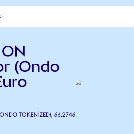
ci
) ON
r (Ondo
Euro
NDO TOKENIZED), 66,2746