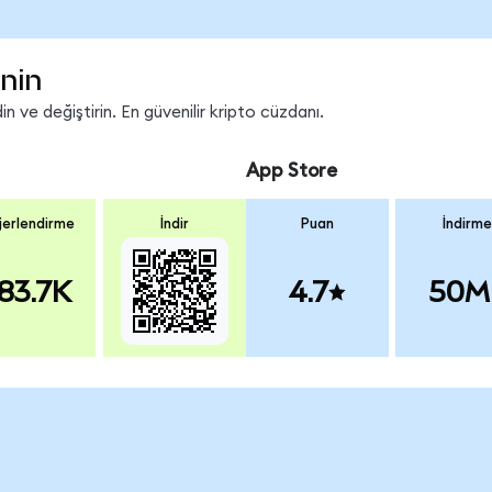
nin
 ve değiştirin. En güvenilir kripto cüzdanı.
App Store
erlendirme
İndir
Puan
İndirme
83.7K
4.7
50M