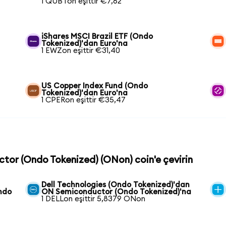
1 QUBTon eşittir €7,62
iShares MSCI Brazil ETF (Ondo
Tokenized)'dan Euro'na
1 EWZon eşittir €31,40
US Copper Index Fund (Ondo
Tokenized)'dan Euro'na
1 CPERon eşittir €35,47
ctor (Ondo Tokenized) (ONon) coin'e çevirin
Dell Technologies (Ondo Tokenized)'dan
ndo
ON Semiconductor (Ondo Tokenized)'na
1 DELLon eşittir 5,8379 ONon