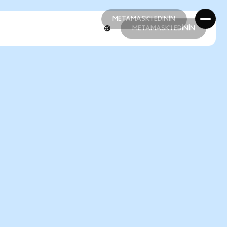
METAMASK'I EDİNİN
METAMASK'I EDİNİN
METAMASK'I EDİNİN
METAMASK'I EDİNİN