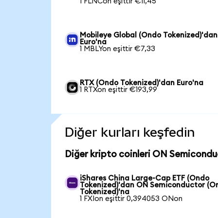
1 FLNCon eşittir €11,45
Mobileye Global (Ondo Tokenized)'dan
Euro'na
1 MBLYon eşittir €7,33
RTX (Ondo Tokenized)'dan Euro'na
1 RTXon eşittir €193,99
Diğer kurları keşfedin
Diğer kripto coinleri ON Semicondu
iShares China Large-Cap ETF (Ondo
Tokenized)'dan ON Semiconductor (O
Tokenized)'na
1 FXIon eşittir 0,394053 ONon