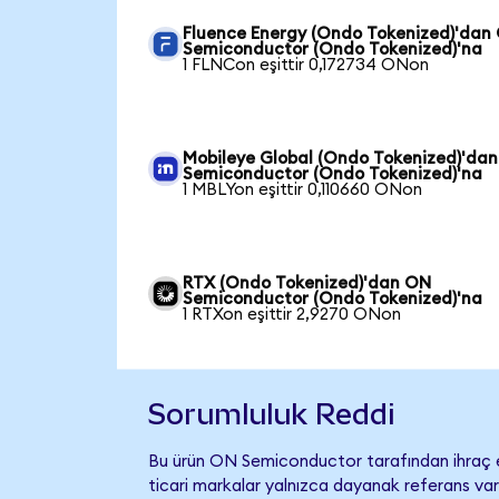
Fluence Energy (Ondo Tokenized)'dan
Semiconductor (Ondo Tokenized)'na
1 FLNCon eşittir 0,172734 ONon
Mobileye Global (Ondo Tokenized)'da
Semiconductor (Ondo Tokenized)'na
1 MBLYon eşittir 0,110660 ONon
RTX (Ondo Tokenized)'dan ON
Semiconductor (Ondo Tokenized)'na
1 RTXon eşittir 2,9270 ONon
Sorumluluk Reddi
Bu ürün ON Semiconductor tarafından ihraç ed
ticari markalar yalnızca dayanak referans var