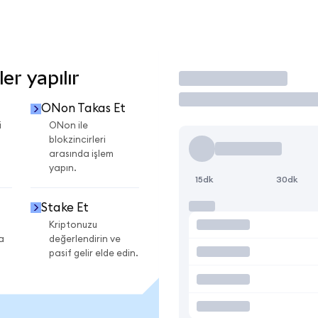
r yapılır
İşlem Yap
ONon Takas Et
i
ONon ile
blokzincirleri
arasında işlem
yapın.
15dk
30dk
Stake Et
Kriptonuzu
a
değerlendirin ve
pasif gelir elde edin.