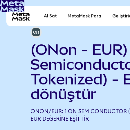
Al Sat
MetaMask Para
Geliştiri
(ONon - EUR
Semiconducto
Tokenized) - 
dönüştür
ONON/EUR: 1 ON SEMICONDUCTOR (O
EUR DEĞERINE EŞITTIR