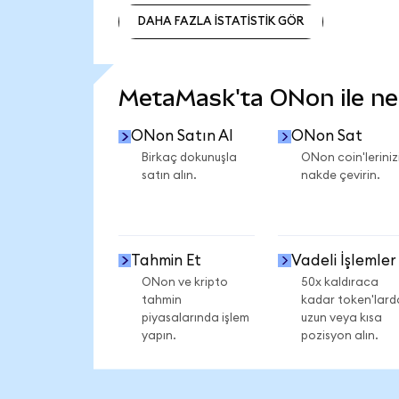
DAHA FAZLA İSTATİSTİK GÖR
DAHA FAZLA İSTATİSTİK GÖR
MetaMask'ta ONon ile nele
ONon Satın Al
ONon Sat
Birkaç dokunuşla
ONon coin'leriniz
satın alın.
nakde çevirin.
Tahmin Et
Vadeli İşlemler
ONon ve kripto
50x kaldıraca
tahmin
kadar token'lard
piyasalarında işlem
uzun veya kısa
yapın.
pozisyon alın.