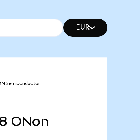
EUR
 ON Semiconductor
28
ONon