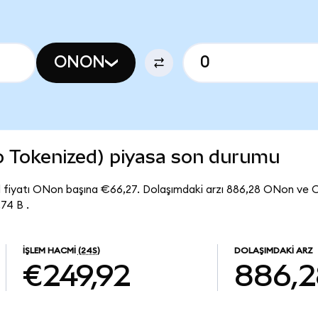
ONON
 Tokenized) piyasa son durumu
fiyatı ONon başına €66,27. Dolaşımdaki arzı 886,28 ONon ve
74 B .
İŞLEM HACMI
(24S)
DOLAŞIMDAKI ARZ
€249,92
886,