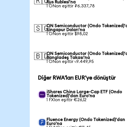
🇷🇺
Rus Rublesi'na
1 ONon eşittir ₽6.337,78
ON Semiconductor (Ondo Tokenized)'
🇸🇬
Singapur Doları'na
1 ONon eşittir $98,02
ON Semiconductor (Ondo Tokenized)'
🇧🇩
Bangladeş Takası'na
1 ONon eşittir ৳9.449,95
Diğer RWA'ları EUR'ye dönüştür
iShares China Large-Cap ETF (Ondo
Tokenized)'dan Euro'na
1 FXIon eşittir €26,12
Fluence Energy (Ondo Tokenized)'dan
Euro'na