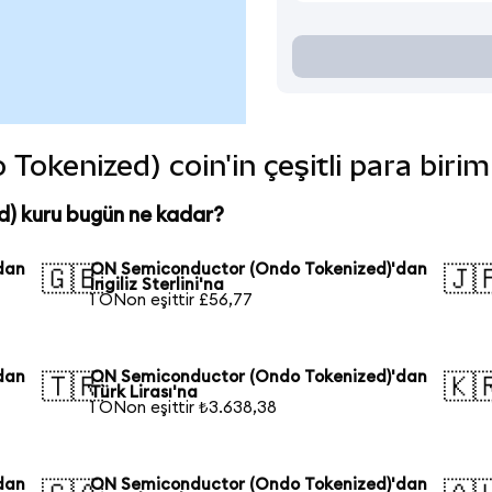
okenized) coin'in çeşitli para birim
) kuru bugün ne kadar?
dan
ON Semiconductor (Ondo Tokenized)'dan
🇬🇧
🇯
İngiliz Sterlini'na
1 ONon eşittir £56,77
dan
ON Semiconductor (Ondo Tokenized)'dan
🇹🇷
🇰
Türk Lirası'na
1 ONon eşittir ₺3.638,38
dan
ON Semiconductor (Ondo Tokenized)'dan