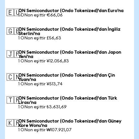
ON Semiconductor (Ondo Tokenized)'dan Euro'na
🇪🇺
1 ONon eşittir €66,06
ON Semiconductor (Ondo Tokenized)'dan İngiliz
🇬🇧
Sterlini'na
1 ONon eşittir £56,63
ON Semiconductor (Ondo Tokenized)'dan Japon
🇯🇵
Yeni'na
1 ONon eşittir ¥12.056,83
ON Semiconductor (Ondo Tokenized)'dan Çin
🇨🇳
Yuanı'na
1 ONon eşittir ¥513,74
ON Semiconductor (Ondo Tokenized)'dan Türk
🇹🇷
Lirası'na
1 ONon eşittir ₺3.631,69
ON Semiconductor (Ondo Tokenized)'dan Güney
🇰🇷
Kore Wonu'na
1 ONon eşittir ₩107.921,07