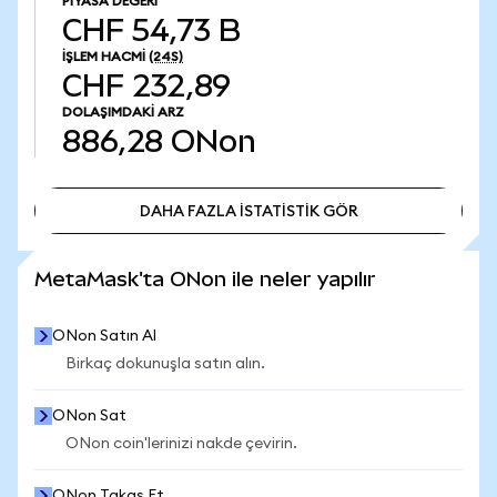
PIYASA DEĞERI
CHF 54,73 B
İŞLEM HACMI
(24S)
CHF 232,89
DOLAŞIMDAKI ARZ
886,28
ONon
DAHA FAZLA İSTATİSTİK GÖR
DAHA FAZLA İSTATİSTİK GÖR
MetaMask'ta ONon ile neler yapılır
ONon Satın Al
Birkaç dokunuşla satın alın.
ONon Sat
ONon coin'lerinizi nakde çevirin.
ONon Takas Et