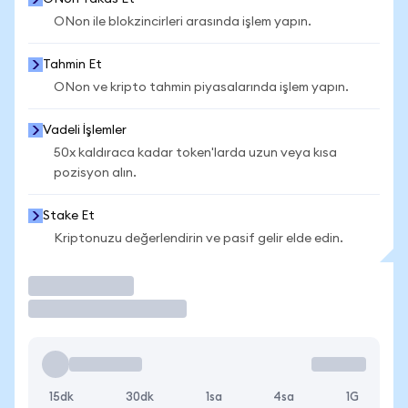
ONon ile blokzincirleri arasında işlem yapın.
Tahmin Et
ONon ve kripto tahmin piyasalarında işlem yapın.
Vadeli İşlemler
50x kaldıraca kadar token'larda uzun veya kısa
pozisyon alın.
Stake Et
Kriptonuzu değerlendirin ve pasif gelir elde edin.
İşlem Yap
15dk
30dk
1sa
4sa
1G