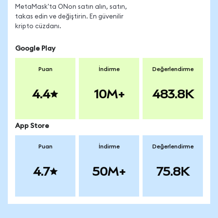
MetaMask'ta ONon satın alın, satın,
takas edin ve değiştirin. En güvenilir
kripto cüzdanı.
Google Play
Puan
İndirme
Değerlendirme
4.4
10M+
483.8K
App Store
Puan
İndirme
Değerlendirme
4.7
50M+
75.8K