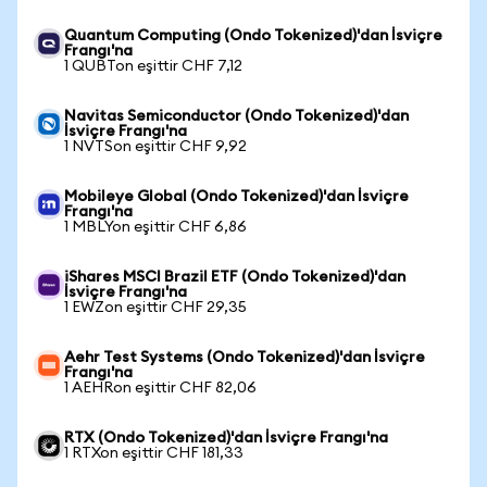
Quantum Computing (Ondo Tokenized)'dan İsviçre
Frangı'na
1 QUBTon eşittir CHF 7,12
Navitas Semiconductor (Ondo Tokenized)'dan
İsviçre Frangı'na
1 NVTSon eşittir CHF 9,92
Mobileye Global (Ondo Tokenized)'dan İsviçre
Frangı'na
1 MBLYon eşittir CHF 6,86
iShares MSCI Brazil ETF (Ondo Tokenized)'dan
İsviçre Frangı'na
1 EWZon eşittir CHF 29,35
Aehr Test Systems (Ondo Tokenized)'dan İsviçre
Frangı'na
1 AEHRon eşittir CHF 82,06
RTX (Ondo Tokenized)'dan İsviçre Frangı'na
1 RTXon eşittir CHF 181,33