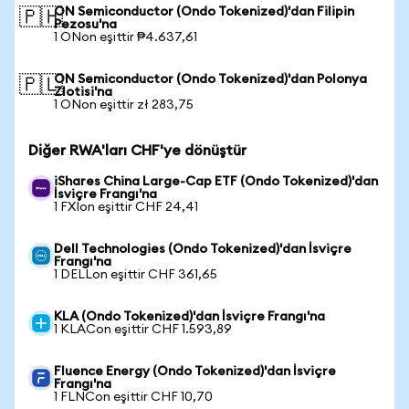
ON Semiconductor (Ondo Tokenized)'dan Filipin
🇵🇭
Pezosu'na
1 ONon eşittir ₱4.637,61
ON Semiconductor (Ondo Tokenized)'dan Polonya
🇵🇱
Zlotisi'na
1 ONon eşittir zł 283,75
Diğer RWA'ları CHF'ye dönüştür
iShares China Large-Cap ETF (Ondo Tokenized)'dan
İsviçre Frangı'na
1 FXIon eşittir CHF 24,41
Dell Technologies (Ondo Tokenized)'dan İsviçre
Frangı'na
1 DELLon eşittir CHF 361,65
KLA (Ondo Tokenized)'dan İsviçre Frangı'na
1 KLACon eşittir CHF 1.593,89
Fluence Energy (Ondo Tokenized)'dan İsviçre
Frangı'na
1 FLNCon eşittir CHF 10,70