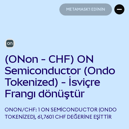
METAMASK'I EDİNİN
METAMASK'I EDİNİN
(ONon - CHF) ON
Semiconductor (Ondo
Tokenized) - İsviçre
Frangı dönüştür
ONON/CHF: 1 ON SEMICONDUCTOR (ONDO
TOKENIZED), 61,7601 CHF DEĞERINE EŞITTIR