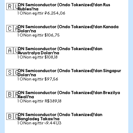
ON Semiconductor (Ondo Tokenized)'dan Rus
🇷🇺
Rublesi'na
1 ONon eşittir ₽6.254,06
ON Semiconductor (Ondo Tokenized)'dan Kanada
🇨🇦
Doları'na
1 ONon eşittir $106,75
ON Semiconductor (Ondo Tokenized)'dan
🇦🇺
Avustralya Doları'na
1 ONon eşittir $108,18
ON Semiconductor (Ondo Tokenized)'dan Singapur
🇸🇬
Doları'na
1 ONon eşittir $97,56
ON Semiconductor (Ondo Tokenized)'dan Brezilya
🇧🇷
Reali'na
1 ONon eşittir R$389,18
ON Semiconductor (Ondo Tokenized)'dan
🇧🇩
Bangladeş Takası'na
1 ONon eşittir ৳9.441,13