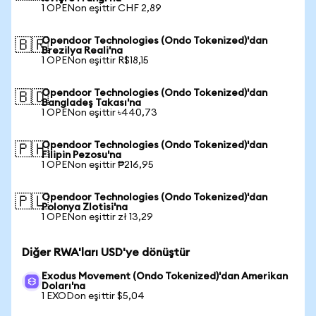
1 OPENon eşittir CHF 2,89
Opendoor Technologies (Ondo Tokenized)'dan
🇧🇷
Brezilya Reali'na
1 OPENon eşittir R$18,15
Opendoor Technologies (Ondo Tokenized)'dan
🇧🇩
Bangladeş Takası'na
1 OPENon eşittir ৳440,73
Opendoor Technologies (Ondo Tokenized)'dan
🇵🇭
Filipin Pezosu'na
1 OPENon eşittir ₱216,95
Opendoor Technologies (Ondo Tokenized)'dan
🇵🇱
Polonya Zlotisi'na
1 OPENon eşittir zł 13,29
Diğer RWA'ları USD'ye dönüştür
Exodus Movement (Ondo Tokenized)'dan Amerikan
Doları'na
1 EXODon eşittir $5,04