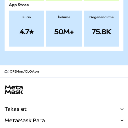
App Store
Puan
İndirme
Değerlendirme
4.7
50M+
75.8K
OPENon/CLOAon
MetaMask site alt bilgisi
Takas et
Takas İşlemleri
MetaMask Para
Tahmin Et
YENİ
Kripto Al