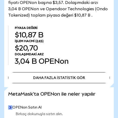
fiyatı OPENon başına $3,57. Dolaşımdaki arzı
3,04 B OPENon ve Opendoor Technologies (Ondo
Tokenized) toplam piyasa değeri $10,87 B .
PIYASA DEĞERI
$10,87 B
İŞLEM HACMI
(24S)
$20,70
DOLAŞIMDAKI ARZ
3,04 B
OPENon
DAHA FAZLA İSTATİSTİK GÖR
DAHA FAZLA İSTATİSTİK GÖR
MetaMask'ta OPENon ile neler yapılır
OPENon Satın Al
Birkaç dokunuşla satın alın.