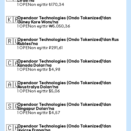
Lirası'na
1 OPENon eşittir ₺170,34
Opendoor Technologies (Ondo Tokenized)'dan
🇰🇷
Güney Kore Wonu'na
1 OPENon eşittir ₩5.050,36
Opendoor Technologies (Ondo Tokenized)'dan Rus
🇷🇺
Rublesi'na
1 OPENon eşittir ₽291,61
Opendoor Technologies (Ondo Tokenized)'dan
🇨🇦
Kanada Doları'na
1 OPENon eşittir $4,98
Opendoor Technologies (Ondo Tokenized)'dan
🇦🇺
Avustralya Doları'na
1 OPENon eşittir $5,06
Opendoor Technologies (Ondo Tokenized)'dan
🇸🇬
Singapur Doları'na
1 OPENon eşittir $4,57
Opendoor Technologies (Ondo Tokenized)'dan
🇨🇭
İsviçre Frangı'na