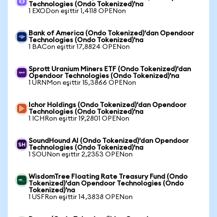
Technologies (Ondo Tokenized)'na
1 EXODon eşittir 1,4118 OPENon
Bank of America (Ondo Tokenized)'dan Opendoor
Technologies (Ondo Tokenized)'na
1 BACon eşittir 17,8824 OPENon
Sprott Uranium Miners ETF (Ondo Tokenized)'dan
Opendoor Technologies (Ondo Tokenized)'na
1 URNMon eşittir 15,3866 OPENon
Ichor Holdings (Ondo Tokenized)'dan Opendoor
Technologies (Ondo Tokenized)'na
1 ICHRon eşittir 19,2801 OPENon
SoundHound AI (Ondo Tokenized)'dan Opendoor
Technologies (Ondo Tokenized)'na
1 SOUNon eşittir 2,2353 OPENon
WisdomTree Floating Rate Treasury Fund (Ondo
Tokenized)'dan Opendoor Technologies (Ondo
Tokenized)'na
1 USFRon eşittir 14,3838 OPENon