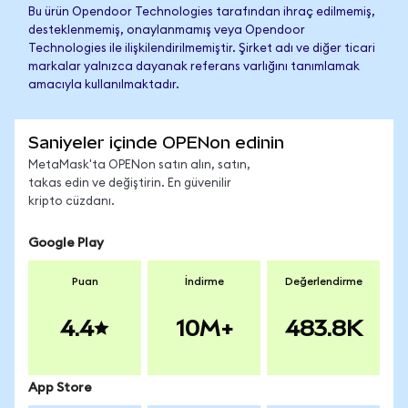
Bu ürün Opendoor Technologies tarafından ihraç edilmemiş,
desteklenmemiş, onaylanmamış veya Opendoor
Technologies ile ilişkilendirilmemiştir. Şirket adı ve diğer ticari
markalar yalnızca dayanak referans varlığını tanımlamak
amacıyla kullanılmaktadır.
Saniyeler içinde OPENon edinin
MetaMask'ta OPENon satın alın, satın,
takas edin ve değiştirin. En güvenilir
kripto cüzdanı.
Google Play
Puan
İndirme
Değerlendirme
4.4
10M+
483.8K
App Store