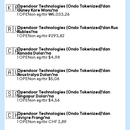
Opendoor Technologies (Ondo Tokenized)'dan
🇰🇷
Güney Kore Wonu'na
1 OPENon eşittir ₩5.033,26
Opendoor Technologies (Ondo Tokenized)'dan Rus
🇷🇺
Rublesi'na
1 OPENon eşittir ₽293,82
Opendoor Technologies (Ondo Tokenized)'dan
🇨🇦
Kanada Doları'na
1 OPENon eşittir $4,98
Opendoor Technologies (Ondo Tokenized)'dan
🇦🇺
Avustralya Doları'na
1 OPENon eşittir $5,06
Opendoor Technologies (Ondo Tokenized)'dan
🇸🇬
Singapur Doları'na
1 OPENon eşittir $4,56
Opendoor Technologies (Ondo Tokenized)'dan
🇨🇭
İsviçre Frangı'na
1 OPENon eşittir CHF 2,89