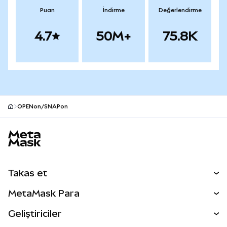
Puan
İndirme
Değerlendirme
4.7
50M+
75.8K
OPENon/SNAPon
MetaMask site alt bilgisi
Takas et
Takas İşlemleri
MetaMask Para
Tahmin Et
YENİ
Kripto Al
Geliştiriciler
Perps
YENİ
MetaMask Kart
Dökümantasyon