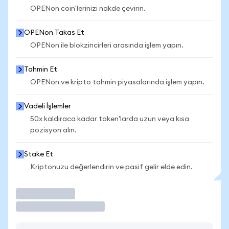
OPENon coin'lerinizi nakde çevirin.
OPENon Takas Et
OPENon ile blokzincirleri arasında işlem yapın.
Tahmin Et
OPENon ve kripto tahmin piyasalarında işlem yapın.
Vadeli İşlemler
50x kaldıraca kadar token'larda uzun veya kısa
pozisyon alın.
Stake Et
Kriptonuzu değerlendirin ve pasif gelir elde edin.
İşlem Yap