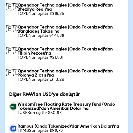
Opendoor Technologies (Ondo Tokenized)'dan
🇧🇷
Brezilya Reali'na
1 OPENon eşittir R$18,25
Opendoor Technologies (Ondo Tokenized)'dan
🇧🇩
Bangladeş Takası'na
1 OPENon eşittir ৳441,88
Opendoor Technologies (Ondo Tokenized)'dan
🇵🇭
Filipin Pezosu'na
1 OPENon eşittir ₱217,01
Opendoor Technologies (Ondo Tokenized)'dan
🇵🇱
Polonya Zlotisi'na
1 OPENon eşittir zł 13,26
Diğer RWA'ları USD'ye dönüştür
WisdomTree Floating Rate Treasury Fund (Ondo
Tokenized)'dan Amerikan Doları'na
1 USFRon eşittir $50,87
Rambus (Ondo Tokenized)'dan Amerikan Doları'na
1 RMBSon eşittir $98,77