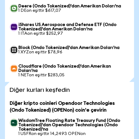
Deere (Ondo Tokenized)'dan Amerikan Doları'na
1 DEon eşittir $617,07
iShares US Aerospace and Defense ETF (Ondo
Tokenized)'dan Amerikan Doları'na
1 ITAon eşittir $252,97
Block (Ondo Tokenized)'dan Amerikan Doları'na
1 XYZon eşittir $78,96
Cloudflare (Ondo Tokenized)'dan Amerikan
Doları'na
1 NETon eşittir $283,05
Diğer kurları keşfedin
Diğer kripto coinleri Opendoor Technologies
(Ondo Tokenized) (OPENon) coin'e çevirin
WisdomTree Floating Rate Treasury Fund (Ondo
Tokenized)'dan Opendoor Technologies (Ondo
Tokenized)'na
1 USFRon eşittir 14,2493 OPENon