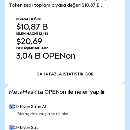
Tokenized) toplam piyasa değeri $10,87 B .
PIYASA DEĞERI
$10,87 B
İŞLEM HACMI
(24S)
$20,69
DOLAŞIMDAKI ARZ
3,04 B
OPENon
DAHA FAZLA İSTATİSTİK GÖR
DAHA FAZLA İSTATİSTİK GÖR
MetaMask'ta OPENon ile neler yapılır
OPENon Satın Al
Birkaç dokunuşla satın alın.
OPENon Sat