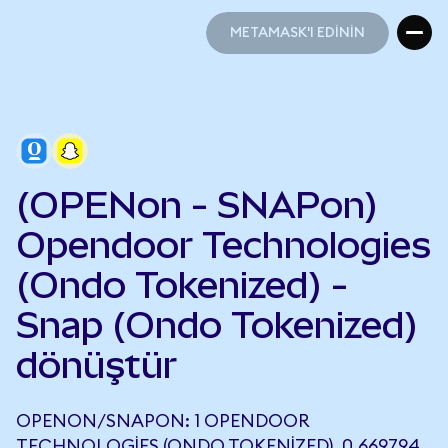
METAMASK'I EDİNİN
METAMASK'I EDİNİN
(OPENon - SNAPon)
Opendoor Technologies
(Ondo Tokenized) -
Snap (Ondo Tokenized)
dönüştür
OPENON/SNAPON: 1 OPENDOOR
TECHNOLOGIES (ONDO TOKENIZED), 0,669794