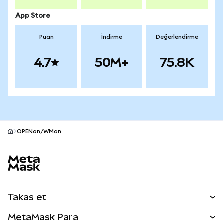
App Store
Puan
İndirme
Değerlendirme
4.7
50M+
75.8K
OPENon/WMon
MetaMask site alt bilgisi
Takas et
Takas İşlemleri
MetaMask Para