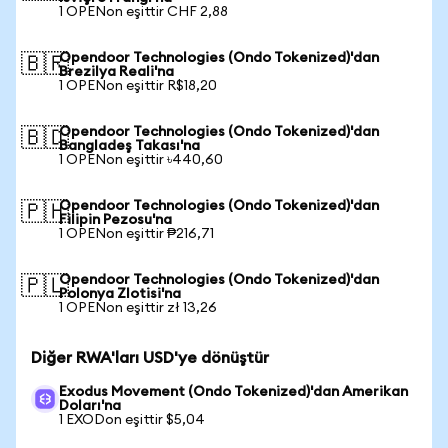
1 OPENon eşittir CHF 2,88
Opendoor Technologies (Ondo Tokenized)'dan
🇧🇷
Brezilya Reali'na
1 OPENon eşittir R$18,20
Opendoor Technologies (Ondo Tokenized)'dan
🇧🇩
Bangladeş Takası'na
1 OPENon eşittir ৳440,60
Opendoor Technologies (Ondo Tokenized)'dan
🇵🇭
Filipin Pezosu'na
1 OPENon eşittir ₱216,71
Opendoor Technologies (Ondo Tokenized)'dan
🇵🇱
Polonya Zlotisi'na
1 OPENon eşittir zł 13,26
Diğer RWA'ları USD'ye dönüştür
Exodus Movement (Ondo Tokenized)'dan Amerikan
Doları'na
1 EXODon eşittir $5,04