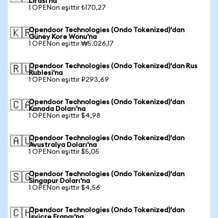
Lirası'na
1 OPENon eşittir ₺170,27
Opendoor Technologies (Ondo Tokenized)'dan
🇰🇷
Güney Kore Wonu'na
1 OPENon eşittir ₩5.026,17
Opendoor Technologies (Ondo Tokenized)'dan Rus
🇷🇺
Rublesi'na
1 OPENon eşittir ₽293,69
Opendoor Technologies (Ondo Tokenized)'dan
🇨🇦
Kanada Doları'na
1 OPENon eşittir $4,98
Opendoor Technologies (Ondo Tokenized)'dan
🇦🇺
Avustralya Doları'na
1 OPENon eşittir $5,05
Opendoor Technologies (Ondo Tokenized)'dan
🇸🇬
Singapur Doları'na
1 OPENon eşittir $4,56
Opendoor Technologies (Ondo Tokenized)'dan
🇨🇭
İsviçre Frangı'na