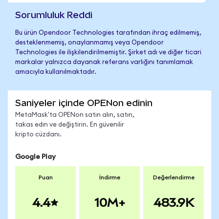
Sorumluluk Reddi
Bu ürün Opendoor Technologies tarafından ihraç edilmemiş,
desteklenmemiş, onaylanmamış veya Opendoor
Technologies ile ilişkilendirilmemiştir. Şirket adı ve diğer ticari
markalar yalnızca dayanak referans varlığını tanımlamak
amacıyla kullanılmaktadır.
Saniyeler içinde OPENon edinin
MetaMask'ta OPENon satın alın, satın,
takas edin ve değiştirin. En güvenilir
kripto cüzdanı.
Google Play
Puan
İndirme
Değerlendirme
4.4
10M+
483.9K