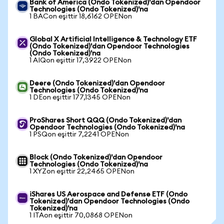
Bank of America (Ondo Tokenized)'dan Opendoor
Technologies (Ondo Tokenized)'na
1 BACon eşittir 18,6162 OPENon
Global X Artificial Intelligence & Technology ETF
(Ondo Tokenized)'dan Opendoor Technologies
(Ondo Tokenized)'na
1 AIQon eşittir 17,3922 OPENon
Deere (Ondo Tokenized)'dan Opendoor
Technologies (Ondo Tokenized)'na
1 DEon eşittir 177,1345 OPENon
ProShares Short QQQ (Ondo Tokenized)'dan
Opendoor Technologies (Ondo Tokenized)'na
1 PSQon eşittir 7,2241 OPENon
Block (Ondo Tokenized)'dan Opendoor
Technologies (Ondo Tokenized)'na
1 XYZon eşittir 22,2465 OPENon
iShares US Aerospace and Defense ETF (Ondo
Tokenized)'dan Opendoor Technologies (Ondo
Tokenized)'na
1 ITAon eşittir 70,0868 OPENon