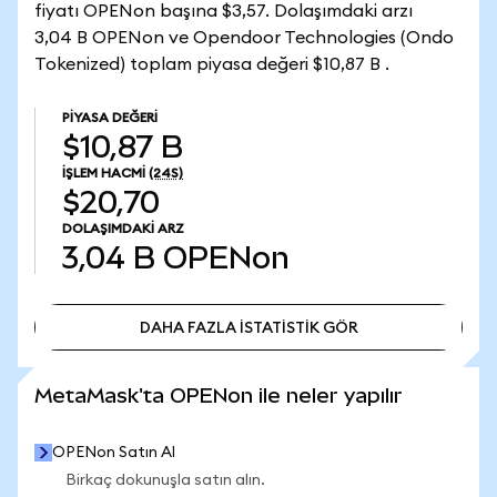
fiyatı OPENon başına $3,57. Dolaşımdaki arzı
3,04 B OPENon ve Opendoor Technologies (Ondo
Tokenized) toplam piyasa değeri $10,87 B .
PIYASA DEĞERI
$10,87 B
İŞLEM HACMI
(24S)
$20,70
DOLAŞIMDAKI ARZ
3,04 B
OPENon
DAHA FAZLA İSTATİSTİK GÖR
DAHA FAZLA İSTATİSTİK GÖR
MetaMask'ta OPENon ile neler yapılır
OPENon Satın Al
Birkaç dokunuşla satın alın.