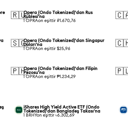
ore
Opera (Ondo Tokenized)'dan Rus
🇷🇺
🇨
Rublesi'na
1 OPRAon eşittir ₽1.670,76
ya
Opera (Ondo Tokenized)'dan Singapur
🇸🇬
🇨
Doları'na
1 OPRAon eşittir $25,96
Opera (Ondo Tokenized)'dan Filipin
🇵🇭
🇵
Pezosu'na
1 OPRAon eşittir ₱1.234,29
eş
iShares High Yield Active ETF (Ondo
Tokenized)'dan Bangladeş Takası'na
1 BRHYon eşittir ৳6.302,69