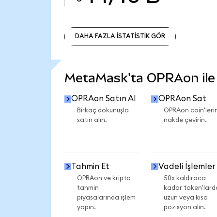
DAHA FAZLA İSTATİSTİK GÖR
DAHA FAZLA İSTATİSTİK GÖR
MetaMask'ta OPRAon ile n
OPRAon Satın Al
OPRAon Sat
Birkaç dokunuşla
OPRAon coin'lerin
satın alın.
nakde çevirin.
Tahmin Et
Vadeli İşlemler
OPRAon ve kripto
50x kaldıraca
tahmin
kadar token'lard
piyasalarında işlem
uzun veya kısa
yapın.
pozisyon alın.