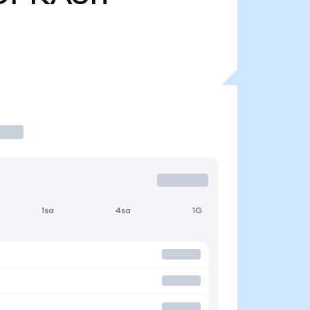
1sa
4sa
1G