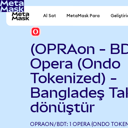
Al Sat
MetaMask Para
Geliştiri
(OPRAon - B
Opera (Ondo
Tokenized) -
Bangladeş Ta
dönüştür
OPRAON/BDT: 1 OPERA (ONDO TOKENIZ