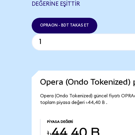
DEĞERINE EŞITTIR
OPRAON - BDT TAKAS ET
Opera (Ondo Tokenized) 
Opera (Ondo Tokenized) güncel fiyatı OPRAo
toplam piyasa değeri ৳44,40 B .
PIYASA DEĞERI
৳44,40 B