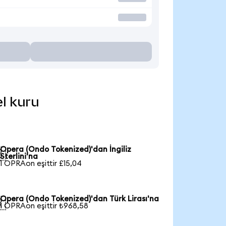
el kuru
Opera (Ondo Tokenized)'dan İngiliz

Sterlini'na
1 OPRAon eşittir £15,04
Opera (Ondo Tokenized)'dan Türk Lirası'na

1 OPRAon eşittir ₺968,58