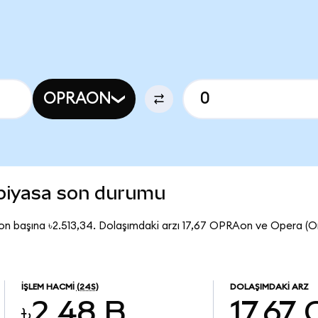
OPRAON
piyasa son durumu
n başına ৳2.513,34. Dolaşımdaki arzı 17,67 OPRAon ve Opera (
İŞLEM HACMI
(24S)
DOLAŞIMDAKI ARZ
৳2,48 B
17,67