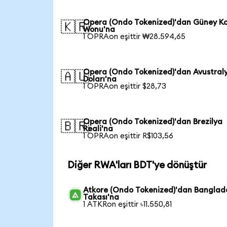
Opera (Ondo Tokenized)'dan Güney K
🇰🇷
Wonu'na
1 OPRAon eşittir ₩28.594,65
Opera (Ondo Tokenized)'dan Avustral
🇦🇺
Doları'na
1 OPRAon eşittir $28,73
Opera (Ondo Tokenized)'dan Brezilya
🇧🇷
Reali'na
1 OPRAon eşittir R$103,56
Diğer RWA'ları BDT'ye dönüştür
Atkore (Ondo Tokenized)'dan Banglad
Takası'na
1 ATKRon eşittir ৳11.550,81