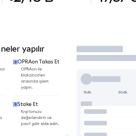
eler yapılır
İşlem Yap
OPRAon Takas Et
izi
OPRAon ile
blokzincirleri
arasında işlem
yapın.
15dk
30dk
Stake Et
Kriptonuzu
a
değerlendirin ve
pasif gelir elde edin.