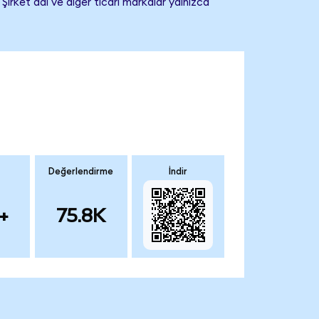
irket adı ve diğer ticari markalar yalnızca
Değerlendirme
İndir
+
75.8K