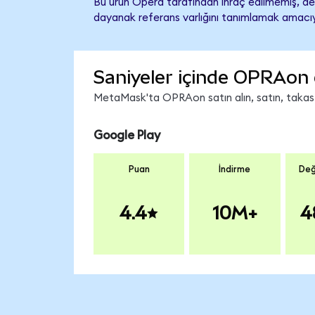
Bu ürün Opera tarafından ihraç edilmemiş, des
dayanak referans varlığını tanımlamak amacıyl
Saniyeler içinde OPRAon 
MetaMask'ta OPRAon satın alın, satın, takas ed
Google Play
Puan
İndirme
Değ
4.4
10M+
4