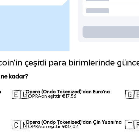
in'in çeşitli para birimlerinde günc
 ne kadar?
n
Opera (Ondo Tokenized)'dan Euro'na
🇪🇺
🇬
1 OPRAon eşittir €17,56
Opera (Ondo Tokenized)'dan Çin Yuanı'na
🇨🇳
🇹
1 OPRAon eşittir ¥137,02