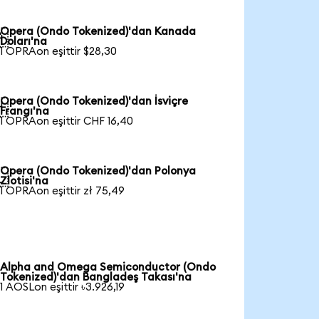
Opera (Ondo Tokenized)'dan Kanada

Doları'na
1 OPRAon eşittir $28,30
Opera (Ondo Tokenized)'dan İsviçre

Frangı'na
1 OPRAon eşittir CHF 16,40
Opera (Ondo Tokenized)'dan Polonya

Zlotisi'na
1 OPRAon eşittir zł 75,49
Alpha and Omega Semiconductor (Ondo
Tokenized)'dan Bangladeş Takası'na
1 AOSLon eşittir ৳3.926,19