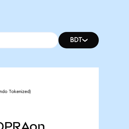
BDT
Ondo Tokenized)
OPRAon