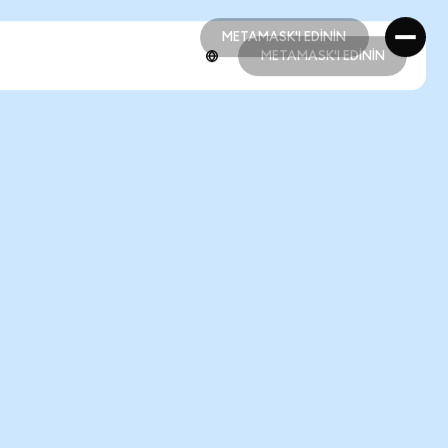
METAMASK'I EDİNİN
METAMASK'I EDİNİN
METAMASK'I EDİNİN
METAMASK'I EDİNİN