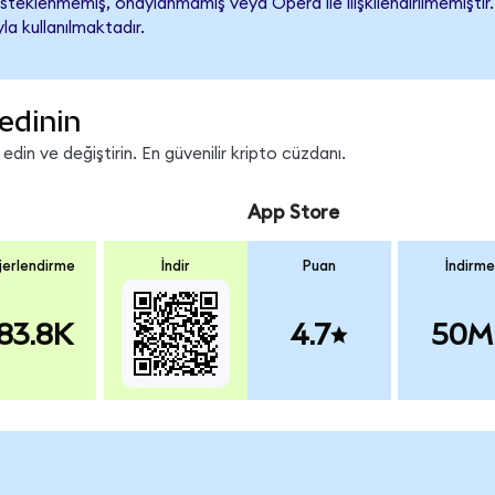
teklenmemiş, onaylanmamış veya Opera ile ilişkilendirilmemiştir. Ş
a kullanılmaktadır.
edinin
in ve değiştirin. En güvenilir kripto cüzdanı.
App Store
erlendirme
İndir
Puan
İndirme
83.8K
4.7
50M