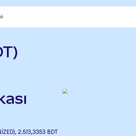
ci
DT)
kası
ED), 2.513,3353 BDT