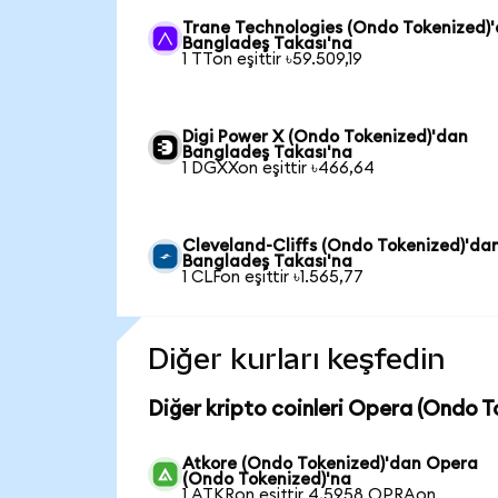
Trane Technologies (Ondo Tokenized)
Bangladeş Takası'na
1 TTon eşittir ৳59.509,19
Digi Power X (Ondo Tokenized)'dan
Bangladeş Takası'na
1 DGXXon eşittir ৳466,64
Cleveland-Cliffs (Ondo Tokenized)'da
Bangladeş Takası'na
1 CLFon eşittir ৳1.565,77
Diğer kurları keşfedin
Diğer kripto coinleri Opera (Ondo T
Atkore (Ondo Tokenized)'dan Opera
(Ondo Tokenized)'na
1 ATKRon eşittir 4,5958 OPRAon