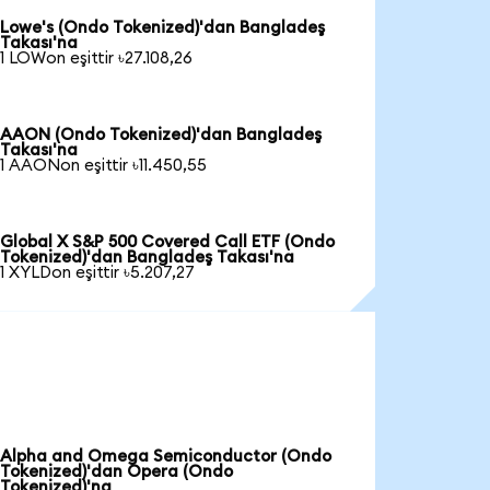
Lowe's (Ondo Tokenized)'dan Bangladeş
Takası'na
1 LOWon eşittir ৳27.108,26
AAON (Ondo Tokenized)'dan Bangladeş
Takası'na
1 AAONon eşittir ৳11.450,55
Global X S&P 500 Covered Call ETF (Ondo
Tokenized)'dan Bangladeş Takası'na
1 XYLDon eşittir ৳5.207,27
Alpha and Omega Semiconductor (Ondo
Tokenized)'dan Opera (Ondo
Tokenized)'na