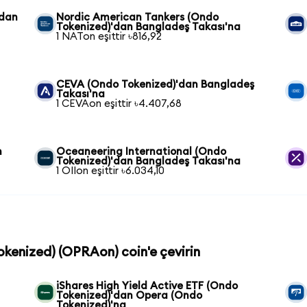
'dan
Nordic American Tankers (Ondo
Tokenized)'dan Bangladeş Takası'na
1 NATon eşittir ৳816,92
CEVA (Ondo Tokenized)'dan Bangladeş
Takası'na
1 CEVAon eşittir ৳4.407,68
n
Oceaneering International (Ondo
Tokenized)'dan Bangladeş Takası'na
1 OIIon eşittir ৳6.034,10
okenized) (OPRAon) coin'e çevirin
iShares High Yield Active ETF (Ondo
Tokenized)'dan Opera (Ondo
Tokenized)'na