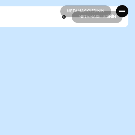
METAMASK'I EDİNİN
METAMASK'I EDİNİN
METAMASK'I EDİNİN
METAMASK'I EDİNİN