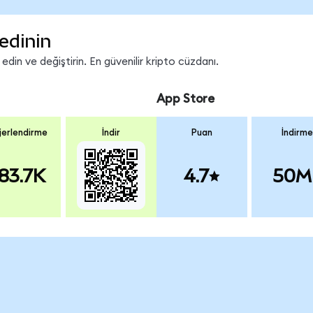
edinin
in ve değiştirin. En güvenilir kripto cüzdanı.
App Store
erlendirme
İndir
Puan
İndirme
83.7K
4.7
50M