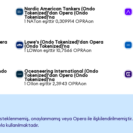
Nordic American Tankers (Ondo
Tokenized)'dan Opera (Ondo
Tokenized)'na
1 NATon eşittir 0,309914 OPRAon
pera
Lowe's (Ondo Tokenized)'dan Opera
(Ondo Tokenized)'na
1 LOWon eşittir 10,7566 OPRAon
ndo
Oceaneering International (Ondo
Tokenized)'dan Opera (Ondo
Tokenized)'na
1 OIIon eşittir 2,3943 OPRAon
teklenmemiş, onaylanmamış veya Opera ile ilişkilendirilmemiştir. Ş
a kullanılmaktadır.