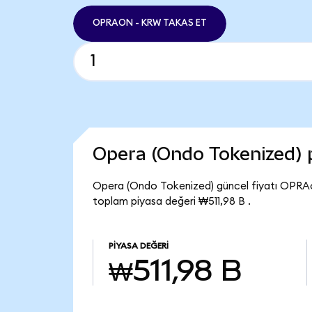
OPRAON - KRW TAKAS ET
Opera (Ondo Tokenized) 
Opera (Ondo Tokenized) güncel fiyatı OPRAo
toplam piyasa değeri ₩511,98 B .
PIYASA DEĞERI
₩511,98 B