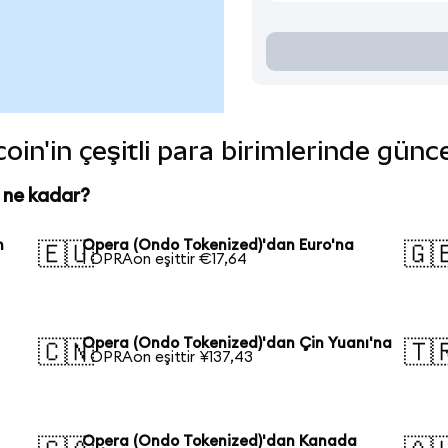
in'in çeşitli para birimlerinde günc
 ne kadar?
n
Opera (Ondo Tokenized)'dan Euro'na
🇪🇺
🇬
1 OPRAon eşittir €17,64
Opera (Ondo Tokenized)'dan Çin Yuanı'na
🇨🇳
🇹
1 OPRAon eşittir ¥137,43
Opera (Ondo Tokenized)'dan Kanada