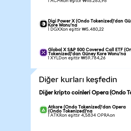
1 ACMRon eşittir ₩115.283,98
Digi Power X (Ondo Tokenized)'dan G
Kore Wonu'na
1 DGXXon eşittir ₩5.480,22
Global X S&P 500 Covered Call ETF (O
Tokenized)'dan Güney Kore Wonu'na
1 XYLDon eşittir ₩59.784,26
Diğer kurları keşfedin
Diğer kripto coinleri Opera (Ondo T
Atkore (Ondo Tokenized)'dan Opera
(Ondo Tokenized)'na
1 ATKRon eşittir 4,5834 OPRAon