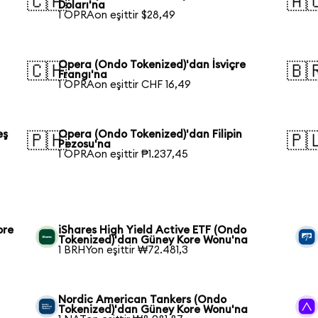
🇨🇦
🇦
Doları'na
1 OPRAon eşittir $28,49
Opera (Ondo Tokenized)'dan İsviçre
🇨🇭
🇧
Frangı'na
1 OPRAon eşittir CHF 16,49
eş
Opera (Ondo Tokenized)'dan Filipin
🇵🇭
🇵
Pezosu'na
1 OPRAon eşittir ₱1.237,45
ore
iShares High Yield Active ETF (Ondo
Tokenized)'dan Güney Kore Wonu'na
1 BRHYon eşittir ₩72.481,3
Nordic American Tankers (Ondo
Tokenized)'dan Güney Kore Wonu'na