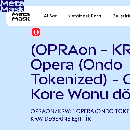
Al Sat
MetaMask Para
Geliştiri
(OPRAon - K
Opera (Ondo
Tokenized) -
Kore Wonu dö
OPRAON/KRW: 1 OPERA (ONDO TOKENI
KRW DEĞERINE EŞITTIR