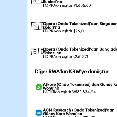
🇷🇺
Rublesi'na
1 OPRAon eşittir ₽1.655,80
Opera (Ondo Tokenized)'dan Singapur
🇸🇬
Doları'na
1 OPRAon eşittir $26,10
Opera (Ondo Tokenized)'dan Banglad
🇧🇩
Takası'na
1 OPRAon eşittir ৳2.519,71
Diğer RWA'ları KRW'ye dönüştür
Atkore (Ondo Tokenized)'dan Güney K
Wonu'na
1 ATKRon eşittir ₩132.834,94
ACM Research (Ondo Tokenized)'dan
Güney Kore Wonu'na