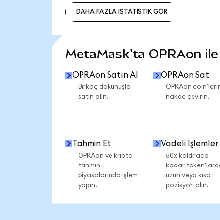
DAHA FAZLA İSTATİSTİK GÖR
DAHA FAZLA İSTATİSTİK GÖR
MetaMask'ta OPRAon ile n
OPRAon Satın Al
OPRAon Sat
Birkaç dokunuşla
OPRAon coin'lerin
satın alın.
nakde çevirin.
Tahmin Et
Vadeli İşlemler
OPRAon ve kripto
50x kaldıraca
tahmin
kadar token'lard
piyasalarında işlem
uzun veya kısa
yapın.
pozisyon alın.