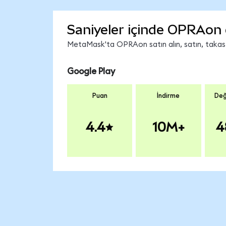
Saniyeler içinde OPRAon 
MetaMask'ta OPRAon satın alın, satın, takas ed
Google Play
Puan
İndirme
Değ
4.4
10M+
4