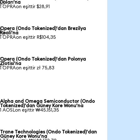

Doları'na
1 OPRAon eşittir $28,91
Opera (Ondo Tokenized)'dan Brezilya

Reali'na
1 OPRAon eşittir R$104,35
Opera (Ondo Tokenized)'dan Polonya

Zlotisi'na
1 OPRAon eşittir zł 75,83
Alpha and Omega Semiconductor (Ondo
Tokenized)'dan Güney Kore Wonu'na
1 AOSLon eşittir ₩45.151,35
Trane Technologies (Ondo Tokenized)'dan
Güney Kore Wonu'na