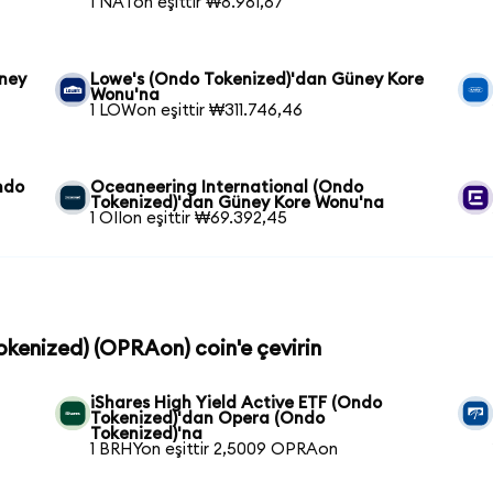
1 NATon eşittir ₩8.981,87
üney
Lowe's (Ondo Tokenized)'dan Güney Kore
Wonu'na
1 LOWon eşittir ₩311.746,46
ndo
Oceaneering International (Ondo
Tokenized)'dan Güney Kore Wonu'na
1 OIIon eşittir ₩69.392,45
okenized) (OPRAon) coin'e çevirin
iShares High Yield Active ETF (Ondo
Tokenized)'dan Opera (Ondo
Tokenized)'na
1 BRHYon eşittir 2,5009 OPRAon