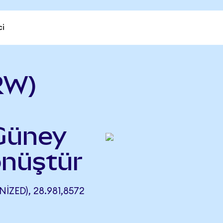
ci
RW)
 Güney
nüştür
ZED), 28.981,8572