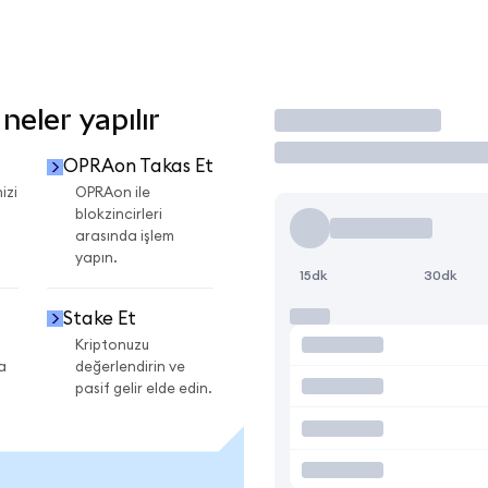
eler yapılır
İşlem Yap
OPRAon Takas Et
izi
OPRAon ile
blokzincirleri
arasında işlem
yapın.
15dk
30dk
Stake Et
Kriptonuzu
a
değerlendirin ve
pasif gelir elde edin.