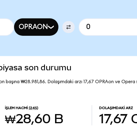
OPRAON
piyasa son durumu
n başına ₩28.981,86. Dolaşımdaki arzı 17,67 OPRAon ve Opera
İŞLEM HACMI
(24S)
DOLAŞIMDAKI ARZ
₩28,60 B
17,67