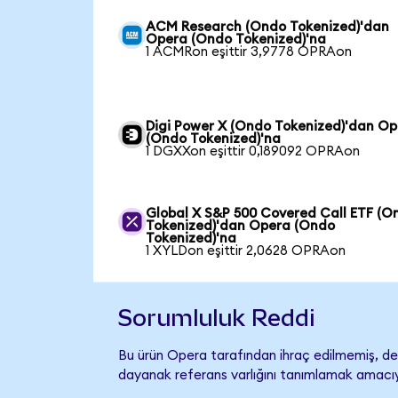
ACM Research (Ondo Tokenized)'dan
Opera (Ondo Tokenized)'na
1 ACMRon eşittir 3,9778 OPRAon
Digi Power X (Ondo Tokenized)'dan O
(Ondo Tokenized)'na
1 DGXXon eşittir 0,189092 OPRAon
Global X S&P 500 Covered Call ETF (O
Tokenized)'dan Opera (Ondo
Tokenized)'na
1 XYLDon eşittir 2,0628 OPRAon
Sorumluluk Reddi
Bu ürün Opera tarafından ihraç edilmemiş, des
dayanak referans varlığını tanımlamak amacıyl