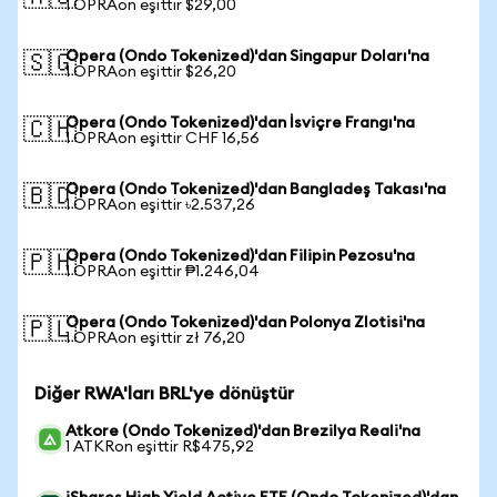
1 OPRAon eşittir $29,00
Opera (Ondo Tokenized)'dan Singapur Doları'na
🇸🇬
1 OPRAon eşittir $26,20
Opera (Ondo Tokenized)'dan İsviçre Frangı'na
🇨🇭
1 OPRAon eşittir CHF 16,56
Opera (Ondo Tokenized)'dan Bangladeş Takası'na
🇧🇩
1 OPRAon eşittir ৳2.537,26
Opera (Ondo Tokenized)'dan Filipin Pezosu'na
🇵🇭
1 OPRAon eşittir ₱1.246,04
Opera (Ondo Tokenized)'dan Polonya Zlotisi'na
🇵🇱
1 OPRAon eşittir zł 76,20
Diğer RWA'ları BRL'ye dönüştür
Atkore (Ondo Tokenized)'dan Brezilya Reali'na
1 ATKRon eşittir R$475,92