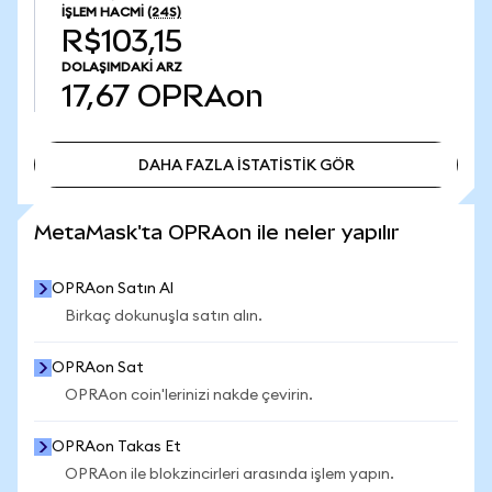
İŞLEM HACMI
(24S)
R$103,15
DOLAŞIMDAKI ARZ
17,67
OPRAon
DAHA FAZLA İSTATİSTİK GÖR
DAHA FAZLA İSTATİSTİK GÖR
MetaMask'ta OPRAon ile neler yapılır
OPRAon Satın Al
Birkaç dokunuşla satın alın.
OPRAon Sat
OPRAon coin'lerinizi nakde çevirin.
OPRAon Takas Et
OPRAon ile blokzincirleri arasında işlem yapın.