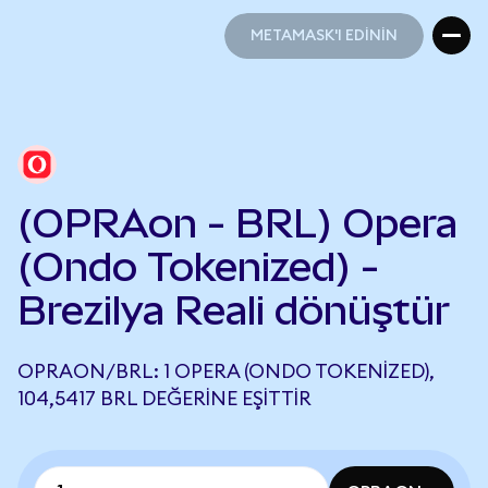
METAMASK'I EDİNİN
METAMASK'I EDİNİN
(OPRAon - BRL) Opera
(Ondo Tokenized) -
Brezilya Reali dönüştür
OPRAON/BRL: 1 OPERA (ONDO TOKENIZED),
104,5417 BRL DEĞERINE EŞITTIR