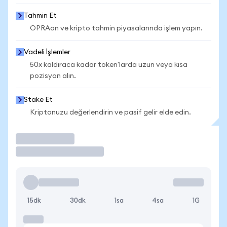
Tahmin Et
OPRAon ve kripto tahmin piyasalarında işlem yapın.
Vadeli İşlemler
50x kaldıraca kadar token'larda uzun veya kısa
pozisyon alın.
Stake Et
Kriptonuzu değerlendirin ve pasif gelir elde edin.
İşlem Yap
15dk
30dk
1sa
4sa
1G