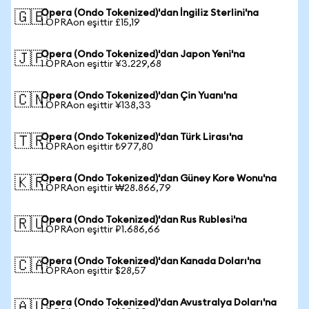
Opera (Ondo Tokenized)'dan İngiliz Sterlini'na
🇬🇧
1 OPRAon eşittir £15,19
Opera (Ondo Tokenized)'dan Japon Yeni'na
🇯🇵
1 OPRAon eşittir ¥3.229,68
Opera (Ondo Tokenized)'dan Çin Yuanı'na
🇨🇳
1 OPRAon eşittir ¥138,33
Opera (Ondo Tokenized)'dan Türk Lirası'na
🇹🇷
1 OPRAon eşittir ₺977,80
Opera (Ondo Tokenized)'dan Güney Kore Wonu'na
🇰🇷
1 OPRAon eşittir ₩28.866,79
Opera (Ondo Tokenized)'dan Rus Rublesi'na
🇷🇺
1 OPRAon eşittir ₽1.686,66
Opera (Ondo Tokenized)'dan Kanada Doları'na
🇨🇦
1 OPRAon eşittir $28,57
Opera (Ondo Tokenized)'dan Avustralya Doları'na
🇦🇺