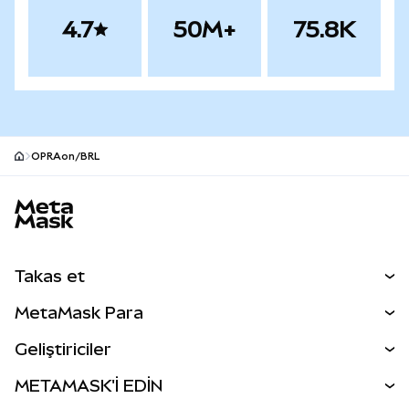
4.7
50M+
75.8K
OPRAon/BRL
MetaMask site alt bilgisi
Takas et
Takas İşlemleri
MetaMask Para
Tahmin Et
YENİ
Kripto Al
Geliştiriciler
Perps
YENİ
MetaMask Kart
Dökümantasyon
METAMASK'İ EDİN
RWA'lar
mUSD
YENİ
Kontrol Paneli
İşlem Kalkanı