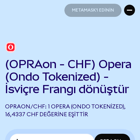
METAMASK'I EDİNİN
METAMASK'I EDİNİN
(OPRAon - CHF) Opera
(Ondo Tokenized) -
İsviçre Frangı dönüştür
OPRAON/CHF: 1 OPERA (ONDO TOKENIZED),
16,4337 CHF DEĞERINE EŞITTIR