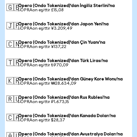
Opera (Ondo Tokenized)'dan İngiliz Sterlini'na
🇬🇧
1 OPRAon eşittir £15,08
Opera (Ondo Tokenized)'dan Japon Yeni'na
🇯🇵
1 OPRAon eşittir ¥3.209,49
Opera (Ondo Tokenized)'dan Çin Yuanı'na
🇨🇳
1 OPRAon eşittir ¥137,22
Opera (Ondo Tokenized)'dan Türk Lirası'na
🇹🇷
1 OPRAon eşittir ₺970,09
Opera (Ondo Tokenized)'dan Güney Kore Wonu'na
🇰🇷
1 OPRAon eşittir ₩28.634,09
Opera (Ondo Tokenized)'dan Rus Rublesi'na
🇷🇺
1 OPRAon eşittir ₽1.673,15
Opera (Ondo Tokenized)'dan Kanada Doları'na
🇨🇦
1 OPRAon eşittir $28,37
Opera (Ondo Tokenized)'dan Avustralya Doları'na
🇦🇺