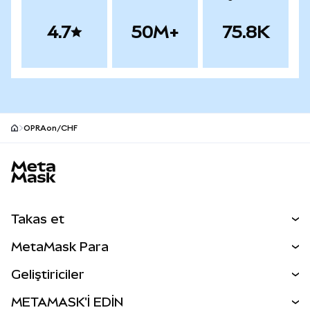
4.7
50M+
75.8K
OPRAon/CHF
MetaMask site alt bilgisi
Takas et
Takas İşlemleri
MetaMask Para
Tahmin Et
YENİ
Kripto Al
Geliştiriciler
Perps
YENİ
MetaMask Kart
Dökümantasyon
METAMASK'İ EDİN
RWA'lar