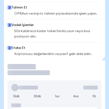
Tahmin Et
OPRAon ve kripto tahmin piyasalarında işlem yapın.
Vadeli İşlemler
50x kaldıraca kadar token'larda uzun veya kısa
pozisyon alın.
Stake Et
Kriptonuzu değerlendirin ve pasif gelir elde edin.
İşlem Yap
15dk
30dk
1sa
4sa
1G