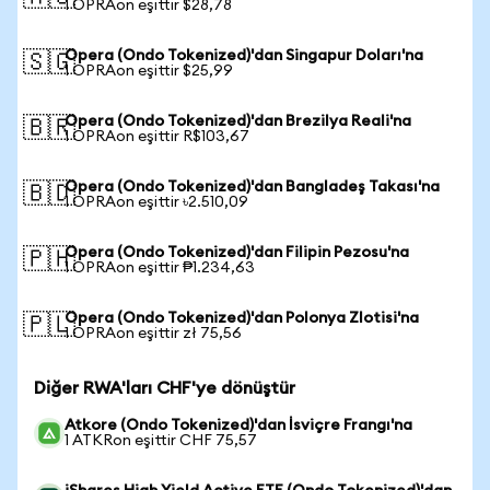
1 OPRAon eşittir $28,78
Opera (Ondo Tokenized)'dan Singapur Doları'na
🇸🇬
1 OPRAon eşittir $25,99
Opera (Ondo Tokenized)'dan Brezilya Reali'na
🇧🇷
1 OPRAon eşittir R$103,67
Opera (Ondo Tokenized)'dan Bangladeş Takası'na
🇧🇩
1 OPRAon eşittir ৳2.510,09
Opera (Ondo Tokenized)'dan Filipin Pezosu'na
🇵🇭
1 OPRAon eşittir ₱1.234,63
Opera (Ondo Tokenized)'dan Polonya Zlotisi'na
🇵🇱
1 OPRAon eşittir zł 75,56
Diğer RWA'ları CHF'ye dönüştür
Atkore (Ondo Tokenized)'dan İsviçre Frangı'na
1 ATKRon eşittir CHF 75,57