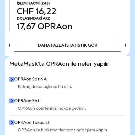
İŞLEM HACMI
(24S)
CHF 16,22
DOLAŞIMDAKI ARZ
17,67
OPRAon
DAHA FAZLA İSTATİSTİK GÖR
DAHA FAZLA İSTATİSTİK GÖR
MetaMask'ta OPRAon ile neler yapılır
OPRAon Satın Al
Birkaç dokunuşla satın alın.
OPRAon Sat
OPRAon coin'lerinizi nakde çevirin.
OPRAon Takas Et
OPRAon ile blokzincirleri arasında işlem yapın.