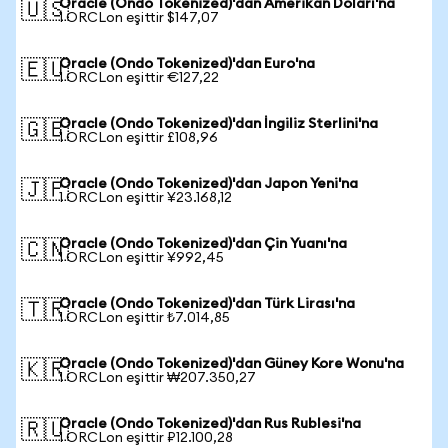
Oracle (Ondo Tokenized)'dan Amerikan Doları'na
🇺🇸
1 ORCLon eşittir $147,07
Oracle (Ondo Tokenized)'dan Euro'na
🇪🇺
1 ORCLon eşittir €127,22
Oracle (Ondo Tokenized)'dan İngiliz Sterlini'na
🇬🇧
1 ORCLon eşittir £108,96
Oracle (Ondo Tokenized)'dan Japon Yeni'na
🇯🇵
1 ORCLon eşittir ¥23.168,12
Oracle (Ondo Tokenized)'dan Çin Yuanı'na
🇨🇳
1 ORCLon eşittir ¥992,45
Oracle (Ondo Tokenized)'dan Türk Lirası'na
🇹🇷
1 ORCLon eşittir ₺7.014,85
Oracle (Ondo Tokenized)'dan Güney Kore Wonu'na
🇰🇷
1 ORCLon eşittir ₩207.350,27
Oracle (Ondo Tokenized)'dan Rus Rublesi'na
🇷🇺
1 ORCLon eşittir ₽12.100,28