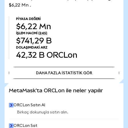
$6,22 Mn .
PIYASA DEĞERI
$6,22 Mn
İŞLEM HACMI
(24S)
$741,29 B
DOLAŞIMDAKI ARZ
42,32 B
ORCLon
DAHA FAZLA İSTATİSTİK GÖR
DAHA FAZLA İSTATİSTİK GÖR
MetaMask'ta ORCLon ile neler yapılır
ORCLon Satın Al
Birkaç dokunuşla satın alın.
ORCLon Sat