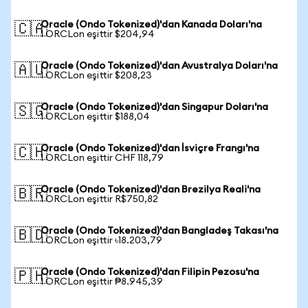
Oracle (Ondo Tokenized)'dan Kanada Doları'na
🇨🇦
1 ORCLon eşittir $204,94
Oracle (Ondo Tokenized)'dan Avustralya Doları'na
🇦🇺
1 ORCLon eşittir $208,23
Oracle (Ondo Tokenized)'dan Singapur Doları'na
🇸🇬
1 ORCLon eşittir $188,04
Oracle (Ondo Tokenized)'dan İsviçre Frangı'na
🇨🇭
1 ORCLon eşittir CHF 118,79
Oracle (Ondo Tokenized)'dan Brezilya Reali'na
🇧🇷
1 ORCLon eşittir R$750,82
Oracle (Ondo Tokenized)'dan Bangladeş Takası'na
🇧🇩
1 ORCLon eşittir ৳18.203,79
Oracle (Ondo Tokenized)'dan Filipin Pezosu'na
🇵🇭
1 ORCLon eşittir ₱8.945,39