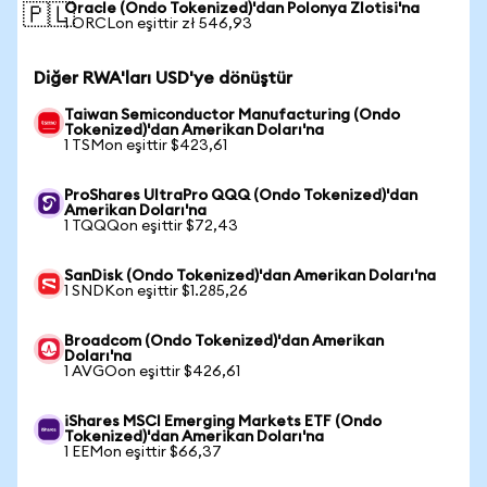
Oracle (Ondo Tokenized)'dan Polonya Zlotisi'na
🇵🇱
1 ORCLon eşittir zł 546,93
Diğer RWA'ları USD'ye dönüştür
Taiwan Semiconductor Manufacturing (Ondo
Tokenized)'dan Amerikan Doları'na
1 TSMon eşittir $423,61
ProShares UltraPro QQQ (Ondo Tokenized)'dan
Amerikan Doları'na
1 TQQQon eşittir $72,43
SanDisk (Ondo Tokenized)'dan Amerikan Doları'na
1 SNDKon eşittir $1.285,26
Broadcom (Ondo Tokenized)'dan Amerikan
Doları'na
1 AVGOon eşittir $426,61
iShares MSCI Emerging Markets ETF (Ondo
Tokenized)'dan Amerikan Doları'na
1 EEMon eşittir $66,37