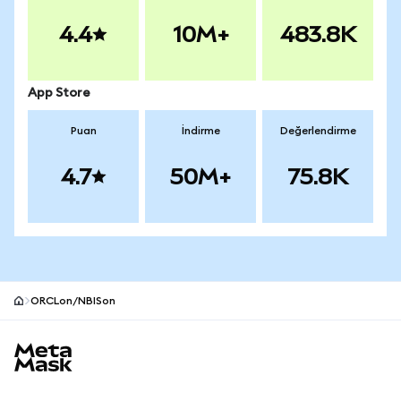
4.4
10M+
483.8K
App Store
Puan
İndirme
Değerlendirme
4.7
50M+
75.8K
ORCLon/NBISon
MetaMask site alt bilgisi