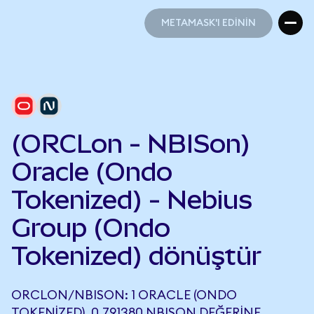
METAMASK'I EDİNİN
METAMASK'I EDİNİN
(ORCLon - NBISon)
Oracle (Ondo
Tokenized) - Nebius
Group (Ondo
Tokenized) dönüştür
ORCLON/NBISON: 1 ORACLE (ONDO
TOKENIZED), 0,791380 NBISON DEĞERINE