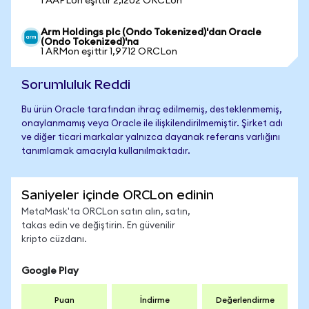
1 AAPLon eşittir 2,1202 ORCLon
Arm Holdings plc (Ondo Tokenized)'dan Oracle
(Ondo Tokenized)'na
1 ARMon eşittir 1,9712 ORCLon
Sorumluluk Reddi
Bu ürün Oracle tarafından ihraç edilmemiş, desteklenmemiş,
onaylanmamış veya Oracle ile ilişkilendirilmemiştir. Şirket adı
ve diğer ticari markalar yalnızca dayanak referans varlığını
tanımlamak amacıyla kullanılmaktadır.
Saniyeler içinde ORCLon edinin
MetaMask'ta ORCLon satın alın, satın,
takas edin ve değiştirin. En güvenilir
kripto cüzdanı.
Google Play
Puan
İndirme
Değerlendirme