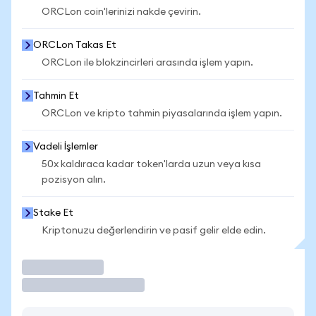
ORCLon coin'lerinizi nakde çevirin.
ORCLon Takas Et
ORCLon ile blokzincirleri arasında işlem yapın.
Tahmin Et
ORCLon ve kripto tahmin piyasalarında işlem yapın.
Vadeli İşlemler
50x kaldıraca kadar token'larda uzun veya kısa
pozisyon alın.
Stake Et
Kriptonuzu değerlendirin ve pasif gelir elde edin.
İşlem Yap