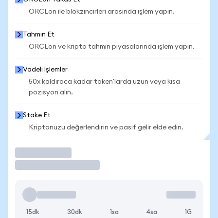
ORCLon ile blokzincirleri arasında işlem yapın.
Tahmin Et
ORCLon ve kripto tahmin piyasalarında işlem yapın.
Vadeli İşlemler
50x kaldıraca kadar token'larda uzun veya kısa
pozisyon alın.
Stake Et
Kriptonuzu değerlendirin ve pasif gelir elde edin.
İşlem Yap
15dk
30dk
1sa
4sa
1G