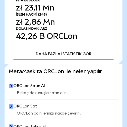
PIYASA DEĞERI
zł 23,11 Mn
İŞLEM HACMI
(24S)
zł 2,86 Mn
DOLAŞIMDAKI ARZ
42,26 B
ORCLon
DAHA FAZLA İSTATİSTİK GÖR
DAHA FAZLA İSTATİSTİK GÖR
MetaMask'ta ORCLon ile neler yapılır
ORCLon Satın Al
Birkaç dokunuşla satın alın.
ORCLon Sat
ORCLon coin'lerinizi nakde çevirin.
ORCLon Takas Et