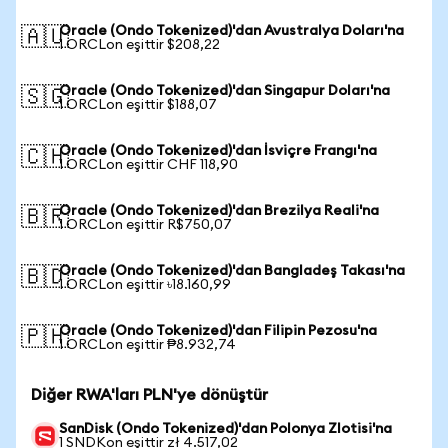
Oracle (Ondo Tokenized)'dan Avustralya Doları'na
🇦🇺
1 ORCLon eşittir $208,22
Oracle (Ondo Tokenized)'dan Singapur Doları'na
🇸🇬
1 ORCLon eşittir $188,07
Oracle (Ondo Tokenized)'dan İsviçre Frangı'na
🇨🇭
1 ORCLon eşittir CHF 118,90
Oracle (Ondo Tokenized)'dan Brezilya Reali'na
🇧🇷
1 ORCLon eşittir R$750,07
Oracle (Ondo Tokenized)'dan Bangladeş Takası'na
🇧🇩
1 ORCLon eşittir ৳18.160,99
Oracle (Ondo Tokenized)'dan Filipin Pezosu'na
🇵🇭
1 ORCLon eşittir ₱8.932,74
Diğer RWA'ları PLN'ye dönüştür
SanDisk (Ondo Tokenized)'dan Polonya Zlotisi'na
1 SNDKon eşittir zł 4.517,02