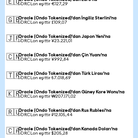
🇪🇺
1 ORCLon eşittir €127,29
Oracle (Ondo Tokenized)'dan İngiliz Sterlini'na
🇬🇧
1 ORCLon eşittir £109,07
Oracle (Ondo Tokenized)'dan Japon Yeni'na
🇯🇵
1 ORCLon eşittir ¥23.221,01
Oracle (Ondo Tokenized)'dan Çin Yuanı'na
🇨🇳
1 ORCLon eşittir ¥992,84
Oracle (Ondo Tokenized)'dan Türk Lirası'na
🇹🇷
1 ORCLon eşittir ₺7.018,69
Oracle (Ondo Tokenized)'dan Güney Kore Wonu'na
🇰🇷
1 ORCLon eşittir ₩207.171,02
Oracle (Ondo Tokenized)'dan Rus Rublesi'na
🇷🇺
1 ORCLon eşittir ₽12.105,44
Oracle (Ondo Tokenized)'dan Kanada Doları'na
🇨🇦
1 ORCLon eşittir $205,28