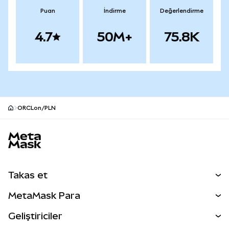
Puan
İndirme
Değerlendirme
4.7
50M+
75.8K
ORCLon/PLN
MetaMask site alt bilgisi
Takas et
Takas İşlemleri
MetaMask Para
Tahmin Et
YENİ
Kripto Al
Geliştiriciler
Perps
YENİ
MetaMask Kart
Dökümantasyon