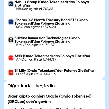
Nebius Group (Ondo Tokenized)'dan Polonya
Zlotisi'na
1 NBISon eşittir zł 701,65
iShares 0-3 Month Treasury Bond ETF (Ondo
Tokenized)'dan Polonya Zlotisi'na
1 SGOVon eşittir zł 376,20
BitMine Immersion Technologies (Ondo
Tokenized)'dan Polonya Zlotisi'na
1 BMNRon eşittir zł 70,37
AMD (Ondo Tokenized)'dan Polonya Zlotisi'na
1 AMDon eşittir zł 1.788,37
Eli Lilly (Ondo Tokenized)'dan Polonya Zlotisi'na
1 LLYon eşittir zł 4.404,86
Diğer kurları keşfedin
Diğer kripto coinleri Oracle (Ondo Tokenized)
(ORCLon) coin'e çevirin