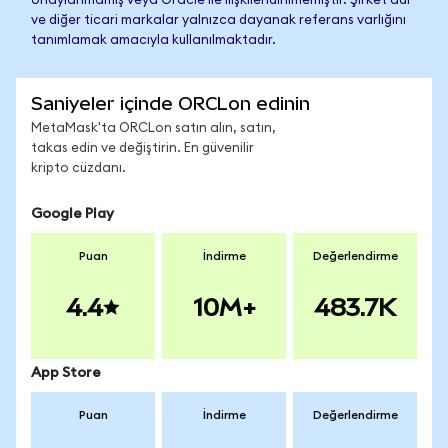
onaylanmamış veya Oracle ile ilişkilendirilmemiştir. Şirket adı
ve diğer ticari markalar yalnızca dayanak referans varlığını
tanımlamak amacıyla kullanılmaktadır.
Saniyeler içinde ORCLon edinin
MetaMask'ta ORCLon satın alın, satın,
takas edin ve değiştirin. En güvenilir
kripto cüzdanı.
Google Play
Puan
İndirme
Değerlendirme
4.4
10M+
483.7K
App Store
Puan
İndirme
Değerlendirme