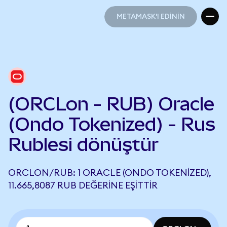
METAMASK'I EDİNİN
METAMASK'I EDİNİN
(ORCLon - RUB) Oracle
(Ondo Tokenized) - Rus
Rublesi dönüştür
ORCLON/RUB: 1 ORACLE (ONDO TOKENIZED),
11.665,8087 RUB DEĞERINE EŞITTIR