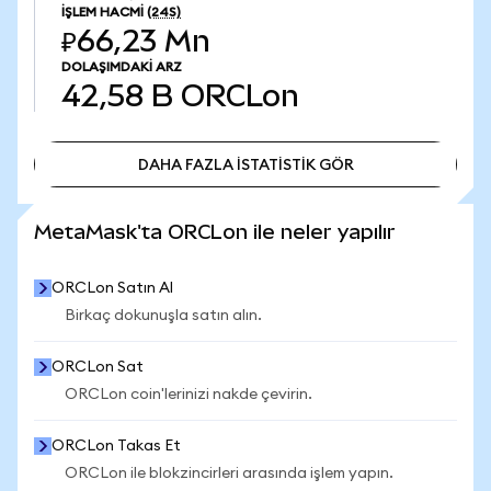
İŞLEM HACMI
(24S)
₽66,23 Mn
DOLAŞIMDAKI ARZ
42,58 B
ORCLon
DAHA FAZLA İSTATİSTİK GÖR
DAHA FAZLA İSTATİSTİK GÖR
MetaMask'ta ORCLon ile neler yapılır
ORCLon Satın Al
Birkaç dokunuşla satın alın.
ORCLon Sat
ORCLon coin'lerinizi nakde çevirin.
ORCLon Takas Et
ORCLon ile blokzincirleri arasında işlem yapın.