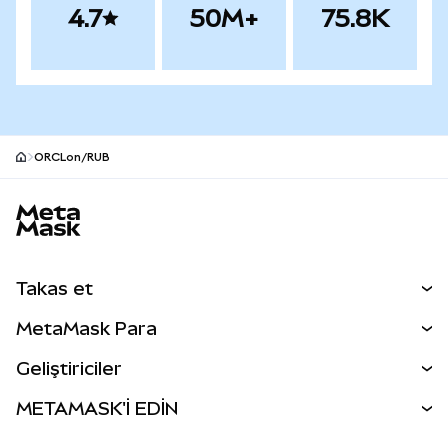
4.7
50M+
75.8K
ORCLon/RUB
MetaMask site alt bilgisi
Takas et
Takas İşlemleri
MetaMask Para
Tahmin Et
YENİ
Kripto Al
Geliştiriciler
Perps
YENİ
MetaMask Kart
Dökümantasyon
METAMASK'İ EDİN
RWA'lar
mUSD
YENİ
Kontrol Paneli
İşlem Kalkanı