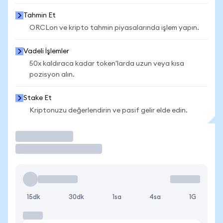
Tahmin Et
ORCLon ve kripto tahmin piyasalarında işlem yapın.
Vadeli İşlemler
50x kaldıraca kadar token'larda uzun veya kısa
pozisyon alın.
Stake Et
Kriptonuzu değerlendirin ve pasif gelir elde edin.
İşlem Yap
15dk
30dk
1sa
4sa
1G