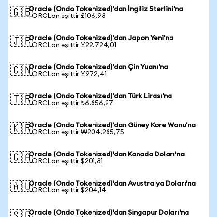
Oracle (Ondo Tokenized)'dan İngiliz Sterlini'na
🇬🇧
1 ORCLon eşittir £106,98
Oracle (Ondo Tokenized)'dan Japon Yeni'na
🇯🇵
1 ORCLon eşittir ¥22.724,01
Oracle (Ondo Tokenized)'dan Çin Yuanı'na
🇨🇳
1 ORCLon eşittir ¥972,41
Oracle (Ondo Tokenized)'dan Türk Lirası'na
🇹🇷
1 ORCLon eşittir ₺6.856,27
Oracle (Ondo Tokenized)'dan Güney Kore Wonu'na
🇰🇷
1 ORCLon eşittir ₩204.285,75
Oracle (Ondo Tokenized)'dan Kanada Doları'na
🇨🇦
1 ORCLon eşittir $201,81
Oracle (Ondo Tokenized)'dan Avustralya Doları'na
🇦🇺
1 ORCLon eşittir $204,14
Oracle (Ondo Tokenized)'dan Singapur Doları'na
🇸🇬