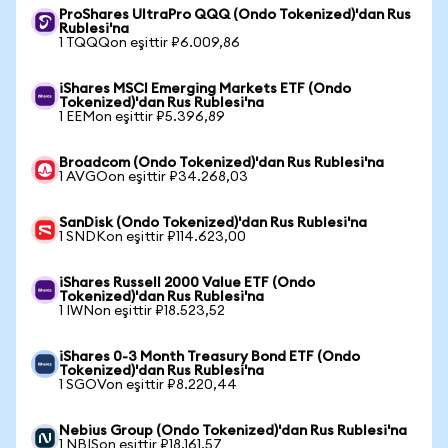
ProShares UltraPro QQQ (Ondo Tokenized)'dan Rus
Rublesi'na
1 TQQQon eşittir ₽6.009,86
iShares MSCI Emerging Markets ETF (Ondo
Tokenized)'dan Rus Rublesi'na
1 EEMon eşittir ₽5.396,89
Broadcom (Ondo Tokenized)'dan Rus Rublesi'na
1 AVGOon eşittir ₽34.268,03
SanDisk (Ondo Tokenized)'dan Rus Rublesi'na
1 SNDKon eşittir ₽114.623,00
iShares Russell 2000 Value ETF (Ondo
Tokenized)'dan Rus Rublesi'na
1 IWNon eşittir ₽18.523,52
iShares 0-3 Month Treasury Bond ETF (Ondo
Tokenized)'dan Rus Rublesi'na
1 SGOVon eşittir ₽8.220,44
Nebius Group (Ondo Tokenized)'dan Rus Rublesi'na
1 NBISon eşittir ₽18.161,57