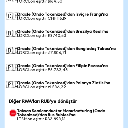
1 ORCLon eşittir $184,50
Oracle (Ondo Tokenized)'dan İsviçre Frangı'na
🇨🇭
1 ORCLon eşittir CHF 116,19
Oracle (Ondo Tokenized)'dan Brezilya Reali'na
🇧🇷
1 ORCLon eşittir R$740,53
Oracle (Ondo Tokenized)'dan Bangladeş Takası'na
🇧🇩
1 ORCLon eşittir ৳17.806,71
Oracle (Ondo Tokenized)'dan Filipin Pezosu'na
🇵🇭
1 ORCLon eşittir ₱8.733,48
Oracle (Ondo Tokenized)'dan Polonya Zlotisi'na
🇵🇱
1 ORCLon eşittir zł 536,39
Diğer RWA'ları RUB'ye dönüştür
Taiwan Semiconductor Manufacturing (Ondo
Tokenized)'dan Rus Rublesi'na
1 TSMon eşittir ₽33.893,12