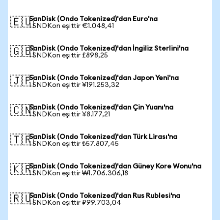
SanDisk (Ondo Tokenized)'dan Euro'na
🇪🇺
1 SNDKon eşittir €1.048,41
SanDisk (Ondo Tokenized)'dan İngiliz Sterlini'na
🇬🇧
1 SNDKon eşittir £898,25
SanDisk (Ondo Tokenized)'dan Japon Yeni'na
🇯🇵
1 SNDKon eşittir ¥191.253,32
SanDisk (Ondo Tokenized)'dan Çin Yuanı'na
🇨🇳
1 SNDKon eşittir ¥8.177,21
SanDisk (Ondo Tokenized)'dan Türk Lirası'na
🇹🇷
1 SNDKon eşittir ₺57.807,45
SanDisk (Ondo Tokenized)'dan Güney Kore Wonu'na
🇰🇷
1 SNDKon eşittir ₩1.706.306,18
SanDisk (Ondo Tokenized)'dan Rus Rublesi'na
🇷🇺
1 SNDKon eşittir ₽99.703,04