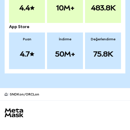
4.4
10M+
483.8K
App Store
Puan
İndirme
Değerlendirme
4.7
50M+
75.8K
SNDKon/ORCLon
MetaMask site alt bilgisi