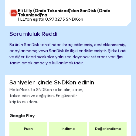
Eli Lilly (Ondo Tokenized)'dan SanDisk (Ondo
Tokenized)'na
1 LLYon eşittir 0,973275 SNDKon
Sorumluluk Reddi
Bu ürün SanDisk tarafından ihraç edilmemiş, desteklenmemiş,
onaylanmamış veya SanDisk ile ilişkilendirilmemiştir. Şirket adı
ve diğer ticari markalar yalnızca dayanak referans varlığını
tanımlamak amacıyla kullanılmaktadır.
Saniyeler içinde SNDKon edinin
MetaMask'ta SNDKon satın alın, satın,
takas edin ve değiştirin. En güvenilir
kripto cüzdanı.
Google Play
Puan
İndirme
Değerlendirme