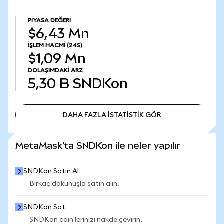
PIYASA DEĞERI
$6,43 Mn
İŞLEM HACMI
(24S)
$1,09 Mn
DOLAŞIMDAKI ARZ
5,30 B
SNDKon
DAHA FAZLA İSTATİSTİK GÖR
DAHA FAZLA İSTATİSTİK GÖR
MetaMask'ta SNDKon ile neler yapılır
SNDKon Satın Al
Birkaç dokunuşla satın alın.
SNDKon Sat
SNDKon coin'lerinizi nakde çevirin.