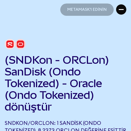
METAMASK'I EDİNİN
METAMASK'I EDİNİN
(SNDKon - ORCLon)
SanDisk (Ondo
Tokenized) - Oracle
(Ondo Tokenized)
dönüştür
SNDKON/ORCLON: 1 SANDISK (ONDO
TOKENIZED), 8,2373 ORCLON DEĞERINE EŞITTIR