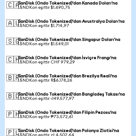
SanDisk (Ondo Tokenized)'dan Kanada Doları'na
🇨🇦
1 SNDKon eşittir $1.690,75
SanDisk (Ondo Tokenized)'dan Avustralya Doları'na
🇦🇺
1 SNDKon eşittir $1.714,97
SanDisk (Ondo Tokenized)'dan Singapur Doları'na
🇸🇬
1 SNDKon eşittir $1.549,01
SanDisk (Ondo Tokenized)'dan İsviçre Frangı'na
🇨🇭
1 SNDKon eşittir CHF 979,29
SanDisk (Ondo Tokenized)'dan Brezilya Reali'na
🇧🇷
1 SNDKon eşittir R$6.178,26
SanDisk (Ondo Tokenized)'dan Bangladeş Takası'na
🇧🇩
1 SNDKon eşittir ৳149.577,97
SanDisk (Ondo Tokenized)'dan Filipin Pezosu'na
🇵🇭
1 SNDKon eşittir ₱73.572,61
SanDisk (Ondo Tokenized)'dan Polonya Zlotisi'na
🇵🇱
1 SNDKon eşittir zł 4.502,64