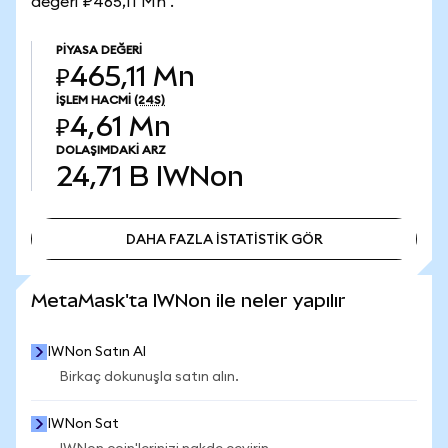
değeri ₽465,11 Mn .
PIYASA DEĞERI
₽465,11 Mn
İŞLEM HACMI
(24S)
₽4,61 Mn
DOLAŞIMDAKI ARZ
24,71 B
IWNon
DAHA FAZLA İSTATİSTİK GÖR
DAHA FAZLA İSTATİSTİK GÖR
MetaMask'ta IWNon ile neler yapılır
IWNon Satın Al
Birkaç dokunuşla satın alın.
IWNon Sat