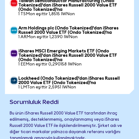
Taiwan Semiconductor Manufacturing (Ondo
Tokenized)'dan iShares Russell 2000 Value ETF
(Ondo Tokenized)'na
1 TSMon eşittir 1,8515 IWNon
Arm Holdings plc (Ondo Tokenized)'dan iShares
Russell 2000 Value ETF (Ondo Tokenized)'na
1 ARMon eşittir 1,2390 IWNon
iShares MSCI Emerging Markets ETF (Ondo
Tokenized)'dan iShares Russell 2000 Value ETF
(Ondo Tokenized)'na
1 EEMon eşittir 0,290158 IWNon
Lockheed (Ondo Tokenized)'dan iShares Russell
2000 Value ETF (Ondo Tokenized)'na
1 LMTon eşittir 2,5951 IWNon
Sorumluluk Reddi
Bu ürün iShares Russell 2000 Value ETF tarafından ihraç
edilmemiş, desteklenmemiş, onaylanmamış veya iShares
Russell 2000 Value ETF ile ilişkilendirilmemiştir. Şirket adı ve
diğer ticari markalar yalnızca dayanak referans varlığını
tanımlamak amacıyla kullanılmaktadır.