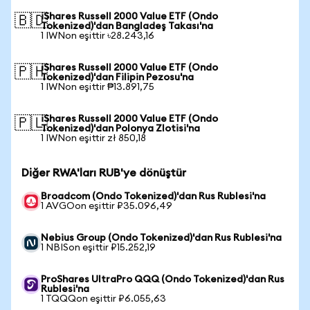
iShares Russell 2000 Value ETF (Ondo
🇧🇩
Tokenized)'dan Bangladeş Takası'na
1 IWNon eşittir ৳28.243,16
iShares Russell 2000 Value ETF (Ondo
🇵🇭
Tokenized)'dan Filipin Pezosu'na
1 IWNon eşittir ₱13.891,75
iShares Russell 2000 Value ETF (Ondo
🇵🇱
Tokenized)'dan Polonya Zlotisi'na
1 IWNon eşittir zł 850,18
Diğer RWA'ları RUB'ye dönüştür
Broadcom (Ondo Tokenized)'dan Rus Rublesi'na
1 AVGOon eşittir ₽35.096,49
Nebius Group (Ondo Tokenized)'dan Rus Rublesi'na
1 NBISon eşittir ₽15.252,19
ProShares UltraPro QQQ (Ondo Tokenized)'dan Rus
Rublesi'na
1 TQQQon eşittir ₽6.055,63