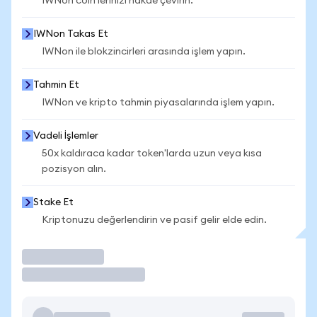
IWNon coin'lerinizi nakde çevirin.
IWNon Takas Et
IWNon ile blokzincirleri arasında işlem yapın.
Tahmin Et
IWNon ve kripto tahmin piyasalarında işlem yapın.
Vadeli İşlemler
50x kaldıraca kadar token'larda uzun veya kısa
pozisyon alın.
Stake Et
Kriptonuzu değerlendirin ve pasif gelir elde edin.
İşlem Yap