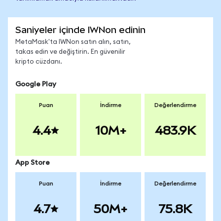
Saniyeler içinde IWNon edinin
MetaMask'ta IWNon satın alın, satın,
takas edin ve değiştirin. En güvenilir
kripto cüzdanı.
Google Play
Puan
İndirme
Değerlendirme
4.4
10M+
483.9K
App Store
Puan
İndirme
Değerlendirme
4.7
50M+
75.8K