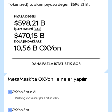
Tokenized) toplam piyasa değeri $598,21 B .
PIYASA DEĞERI
$598,21 B
İŞLEM HACMI
(24S)
$470,15 B
DOLAŞIMDAKI ARZ
10,56 B
OXYon
DAHA FAZLA İSTATİSTİK GÖR
DAHA FAZLA İSTATİSTİK GÖR
MetaMask'ta OXYon ile neler yapılır
OXYon Satın Al
Birkaç dokunuşla satın alın.
OXYon Sat