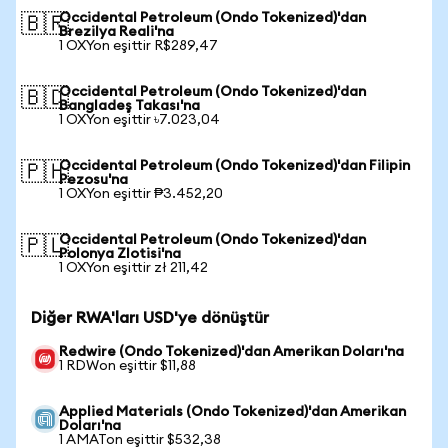
Occidental Petroleum (Ondo Tokenized)'dan
🇧🇷
Brezilya Reali'na
1 OXYon eşittir R$289,47
Occidental Petroleum (Ondo Tokenized)'dan
🇧🇩
Bangladeş Takası'na
1 OXYon eşittir ৳7.023,04
Occidental Petroleum (Ondo Tokenized)'dan Filipin
🇵🇭
Pezosu'na
1 OXYon eşittir ₱3.452,20
Occidental Petroleum (Ondo Tokenized)'dan
🇵🇱
Polonya Zlotisi'na
1 OXYon eşittir zł 211,42
Diğer RWA'ları USD'ye dönüştür
Redwire (Ondo Tokenized)'dan Amerikan Doları'na
1 RDWon eşittir $11,88
Applied Materials (Ondo Tokenized)'dan Amerikan
Doları'na
1 AMATon eşittir $532,38