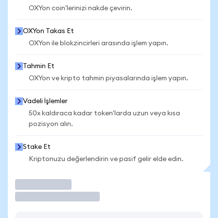
OXYon coin'lerinizi nakde çevirin.
OXYon Takas Et
OXYon ile blokzincirleri arasında işlem yapın.
Tahmin Et
OXYon ve kripto tahmin piyasalarında işlem yapın.
Vadeli İşlemler
50x kaldıraca kadar token'larda uzun veya kısa
pozisyon alın.
Stake Et
Kriptonuzu değerlendirin ve pasif gelir elde edin.
İşlem Yap