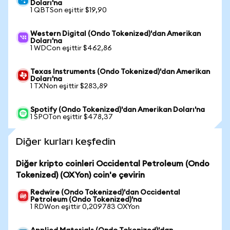
Doları'na
1 QBTSon eşittir $19,90
Western Digital (Ondo Tokenized)'dan Amerikan
Doları'na
1 WDCon eşittir $462,86
Texas Instruments (Ondo Tokenized)'dan Amerikan
Doları'na
1 TXNon eşittir $283,89
Spotify (Ondo Tokenized)'dan Amerikan Doları'na
1 SPOTon eşittir $478,37
Diğer kurları keşfedin
Diğer kripto coinleri Occidental Petroleum (Ondo
Tokenized) (OXYon) coin'e çevirin
Redwire (Ondo Tokenized)'dan Occidental
Petroleum (Ondo Tokenized)'na
1 RDWon eşittir 0,209783 OXYon