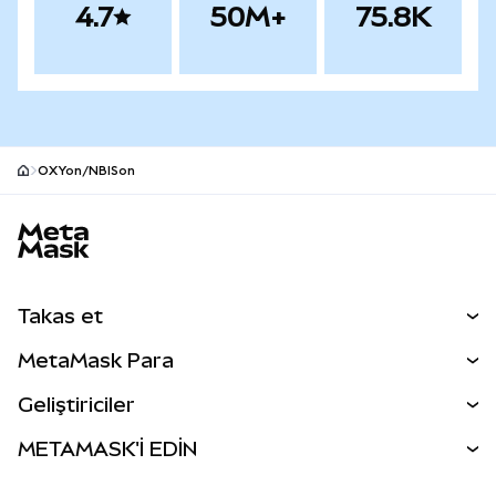
4.7
50M+
75.8K
OXYon/NBISon
MetaMask site alt bilgisi
Takas et
Takas İşlemleri
MetaMask Para
Tahmin Et
YENİ
Kripto Al
Geliştiriciler
Perps
YENİ
MetaMask Kart
Dökümantasyon
METAMASK'İ EDİN
RWA'lar
mUSD
YENİ
Kontrol Paneli
İşlem Kalkanı