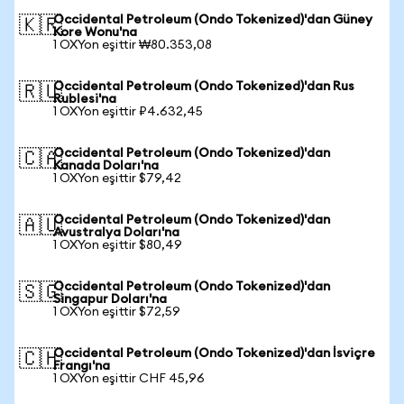
Occidental Petroleum (Ondo Tokenized)'dan Güney
🇰🇷
Kore Wonu'na
1 OXYon eşittir ₩80.353,08
Occidental Petroleum (Ondo Tokenized)'dan Rus
🇷🇺
Rublesi'na
1 OXYon eşittir ₽4.632,45
Occidental Petroleum (Ondo Tokenized)'dan
🇨🇦
Kanada Doları'na
1 OXYon eşittir $79,42
Occidental Petroleum (Ondo Tokenized)'dan
🇦🇺
Avustralya Doları'na
1 OXYon eşittir $80,49
Occidental Petroleum (Ondo Tokenized)'dan
🇸🇬
Singapur Doları'na
1 OXYon eşittir $72,59
Occidental Petroleum (Ondo Tokenized)'dan İsviçre
🇨🇭
Frangı'na
1 OXYon eşittir CHF 45,96