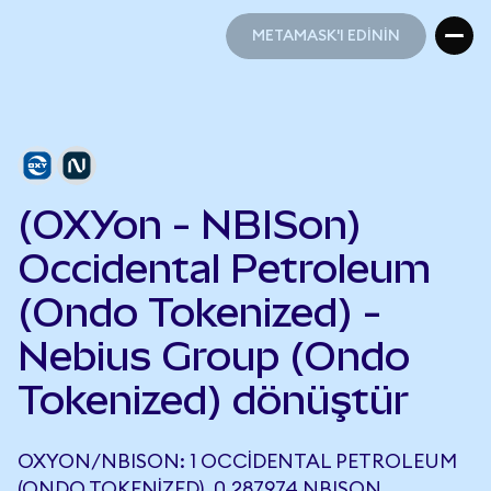
METAMASK'I EDİNİN
METAMASK'I EDİNİN
(OXYon - NBISon)
Occidental Petroleum
(Ondo Tokenized) -
Nebius Group (Ondo
Tokenized) dönüştür
OXYON/NBISON: 1 OCCIDENTAL PETROLEUM
(ONDO TOKENIZED), 0,287974 NBISON