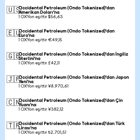
Occidental Petroleum (Ondo Tokenized)'dan
🇺🇸
Amerikan Doları'na
1 OXYon eşittir $56,63
Occidental Petroleum (Ondo Tokenized)'dan
🇪🇺
Euro'na
1 OXYon eşittir €49,15
Occidental Petroleum (Ondo Tokenized)'dan İngiliz
🇬🇧
Sterlini'na
1 OXYon eşittir £42,11
Occidental Petroleum (Ondo Tokenized)'dan Japon
🇯🇵
Yeni'na
1 OXYon eşittir ¥8.970,61
Occidental Petroleum (Ondo Tokenized)'dan Çin
🇨🇳
Yuanı'na
1 OXYon eşittir ¥382,12
Occidental Petroleum (Ondo Tokenized)'dan Türk
🇹🇷
Lirası'na
1 OXYon eşittir ₺2.701,51