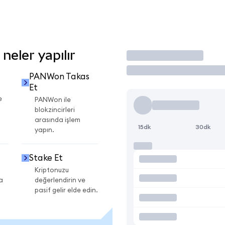
eler yapılır
İşlem Yap
PANWon Takas
Et
e
PANWon ile
blokzincirleri
arasında işlem
15dk
30dk
yapın.
Stake Et
Kriptonuzu
a
değerlendirin ve
pasif gelir elde edin.