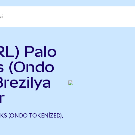
ci
L) Palo
s (Ondo
rezilya
r
S (ONDO TOKENIZED),