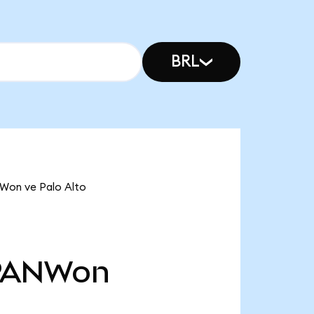
BRL
NWon ve Palo Alto
PANWon