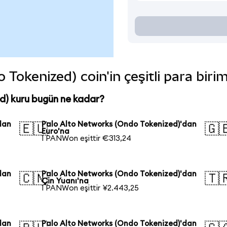
Tokenized) coin'in çeşitli para biri
d) kuru bugün ne kadar?
dan
Palo Alto Networks (Ondo Tokenized)'dan
🇪🇺
🇬
Euro'na
1 PANWon eşittir €313,24
dan
Palo Alto Networks (Ondo Tokenized)'dan
🇨🇳
🇹
Çin Yuanı'na
1 PANWon eşittir ¥2.443,25
dan
Palo Alto Networks (Ondo Tokenized)'dan