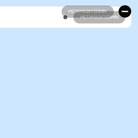
METAMASK'I EDİNİN
METAMASK'I EDİNİN
METAMASK'I EDİNİN
METAMASK'I EDİNİN