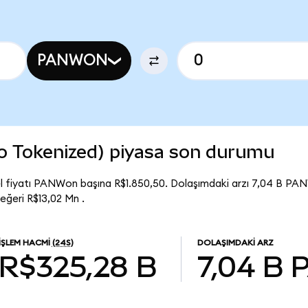
PANWON
o Tokenized) piyasa son durumu
 fiyatı PANWon başına R$1.850,50. Dolaşımdaki arzı 7,04 B PA
ğeri R$13,02 Mn .
İŞLEM HACMI
(24S)
DOLAŞIMDAKI ARZ
R$325,28 B
7,04 B