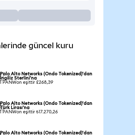
mlerinde güncel kuru
Palo Alto Networks (Ondo Tokenized)'dan

İngiliz Sterlini'na
1 PANWon eşittir £268,39
Palo Alto Networks (Ondo Tokenized)'dan

Türk Lirası'na
1 PANWon eşittir ₺17.270,26
Palo Alto Networks (Ondo Tokenized)'dan