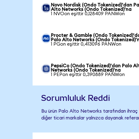
Novo Nordisk (Ondo Tokenized)'dan Pa
Alto Networks (Ondo Tokenized)'na
1 NVOon eşittir 0,128409 PANWon
Procter & Gamble (Ondo Tokenized)'d
Palo Alto Networks (Ondo Tokenized)'
1 PGon eşittir 0,413096 PANWon
PepsiCo (Ondo Tokenized)'dan Palo Al
Networks (Ondo Tokenized)'na
1 PEPon eşittir 0,390889 PANWon
Sorumluluk Reddi
Bu ürün Palo Alto Networks tarafından ihraç e
diğer ticari markalar yalnızca dayanak referan