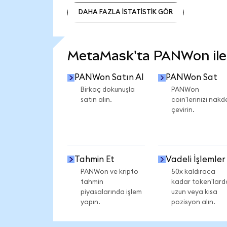
DAHA FAZLA İSTATİSTİK GÖR
DAHA FAZLA İSTATİSTİK GÖR
MetaMask'ta PANWon ile n
PANWon Satın Al
PANWon Sat
Birkaç dokunuşla
PANWon
satın alın.
coin'lerinizi nakd
çevirin.
Tahmin Et
Vadeli İşlemler
PANWon ve kripto
50x kaldıraca
tahmin
kadar token'lard
piyasalarında işlem
uzun veya kısa
yapın.
pozisyon alın.