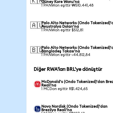
🇰🇷
Güney Kore Wonu'na
1 PANWon eşittir ₩510.441,48
Palo Alto Networks (Ondo Tokenized)'
🇦🇺
Avustralya Doları'na
1 PANWon eşittir $512,81
Palo Alto Networks (Ondo Tokenized)'
🇧🇩
Bangladeş Takası'na
1 PANWon eşittir ৳44.812,84
Diğer RWA'ları BRL'ye dönüştür
McDonald's (Ondo Tokenized)'dan Brez
Reali'na
1 MCDon eşittir R$1.424,65
Novo Nordisk (Ondo Tokenized)'dan
Brezilya Reali'na