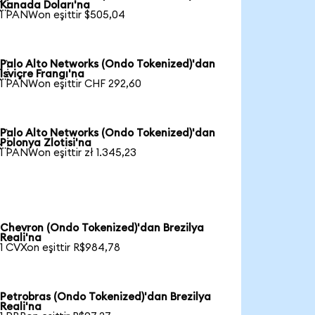

Kanada Doları'na
1 PANWon eşittir $505,04
Palo Alto Networks (Ondo Tokenized)'dan

İsviçre Frangı'na
1 PANWon eşittir CHF 292,60
Palo Alto Networks (Ondo Tokenized)'dan

Polonya Zlotisi'na
1 PANWon eşittir zł 1.345,23
Chevron (Ondo Tokenized)'dan Brezilya
Reali'na
1 CVXon eşittir R$984,78
Petrobras (Ondo Tokenized)'dan Brezilya
Reali'na