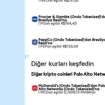
1 NVOon eşittir R$237,62
Procter & Gamble (Ondo Tokenized)'d
Brezilya Reali'na
1 PGon eşittir R$764,43
PepsiCo (Ondo Tokenized)'dan Brezily
Reali'na
1 PEPon eşittir R$723,34
Diğer kurları keşfedin
Diğer kripto coinleri Palo Alto Net
McDonald's (Ondo Tokenized)'dan Pal
Alto Networks (Ondo Tokenized)'na
1 MCDon eşittir 0,769873 PANWon