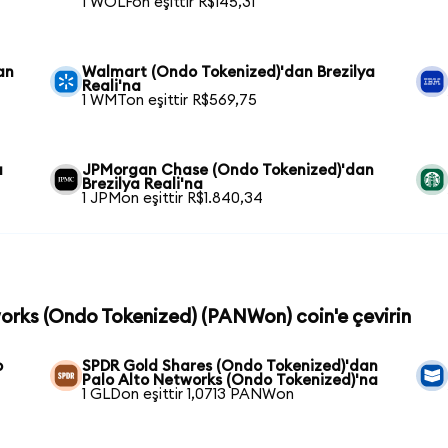
1 WOLFon eşittir R$145,31
an
Walmart (Ondo Tokenized)'dan Brezilya
Reali'na
1 WMTon eşittir R$569,75
a
JPMorgan Chase (Ondo Tokenized)'dan
Brezilya Reali'na
1 JPMon eşittir R$1.840,34
works (Ondo Tokenized) (PANWon) coin'e çevirin
o
SPDR Gold Shares (Ondo Tokenized)'dan
Palo Alto Networks (Ondo Tokenized)'na
1 GLDon eşittir 1,0713 PANWon