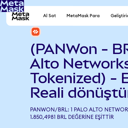
Al Sat
MetaMask Para
Geliştiri
(PANWon - BR
Alto Network
Tokenized) - B
Reali dönüştü
PANWON/BRL: 1 PALO ALTO NETWORK
1.850,4981 BRL DEĞERINE EŞITTIR