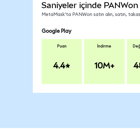
Saniyeler içinde PANWon 
MetaMask'ta PANWon satın alın, satın, takas e
Google Play
Puan
İndirme
Değ
4.4
10M+
4