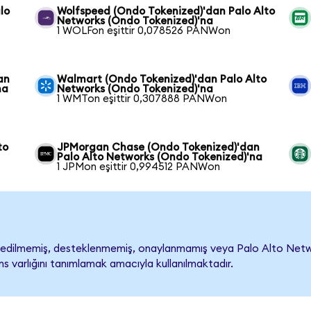
lo
Wolfspeed (Ondo Tokenized)'dan Palo Alto
Networks (Ondo Tokenized)'na
1 WOLFon eşittir 0,078526 PANWon
an
Walmart (Ondo Tokenized)'dan Palo Alto
na
Networks (Ondo Tokenized)'na
1 WMTon eşittir 0,307888 PANWon
to
JPMorgan Chase (Ondo Tokenized)'dan
Palo Alto Networks (Ondo Tokenized)'na
1 JPMon eşittir 0,994512 PANWon
dilmemiş, desteklenmemiş, onaylanmamış veya Palo Alto Networks i
s varlığını tanımlamak amacıyla kullanılmaktadır.