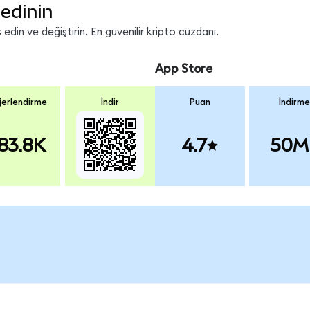
edinin
din ve değiştirin. En güvenilir kripto cüzdanı.
App Store
erlendirme
İndir
Puan
İndirme
83.8K
4.7
50M