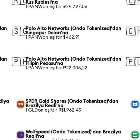
🇷🇺
🇨
Rus Rublesi'na
1 PANWon eşittir ₽29.797,06
dan
Palo Alto Networks (Ondo Tokenized)'dan
🇸🇬
🇨
Singapur Doları'na
1 PANWon eşittir $462,91
dan
Palo Alto Networks (Ondo Tokenized)'dan
🇵🇭
🇵
Filipin Pezosu'na
1 PANWon eşittir ₱22.008,22
ilya
SPDR Gold Shares (Ondo Tokenized)'dan
Brezilya Reali'na
1 GLDon eşittir R$1.982,49
Wolfspeed (Ondo Tokenized)'dan Brezilya
Reali'na