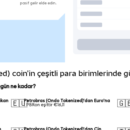
pasif gelir elde edin.
) coin'in çeşitli para birimlerinde 
ugün ne kadar?
ikan
Petrobras (Ondo Tokenized)'dan Euro'na
🇪🇺
🇬
1 PBRon eşittir €16,11
n
Petrobras (Ondo Tokenized)'dan Çin