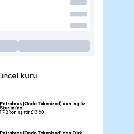
güncel kuru
Petrobras (Ondo Tokenized)'dan İngiliz

Sterlini'na
1 PBRon eşittir £13,80
Petrobras (Ondo Tokenized)'dan Türk