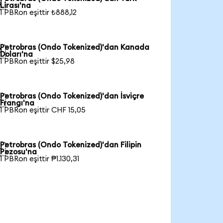

Lirası'na
1 PBRon eşittir ₺888,12
Petrobras (Ondo Tokenized)'dan Kanada

Doları'na
1 PBRon eşittir $25,98
Petrobras (Ondo Tokenized)'dan İsviçre

Frangı'na
1 PBRon eşittir CHF 15,05
Petrobras (Ondo Tokenized)'dan Filipin

Pezosu'na
1 PBRon eşittir ₱1.130,31