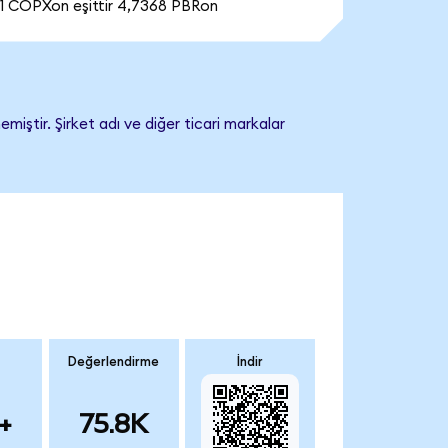
1 COPXon eşittir 4,7368 PBRon
iştir. Şirket adı ve diğer ticari markalar
Değerlendirme
İndir
+
75.8K