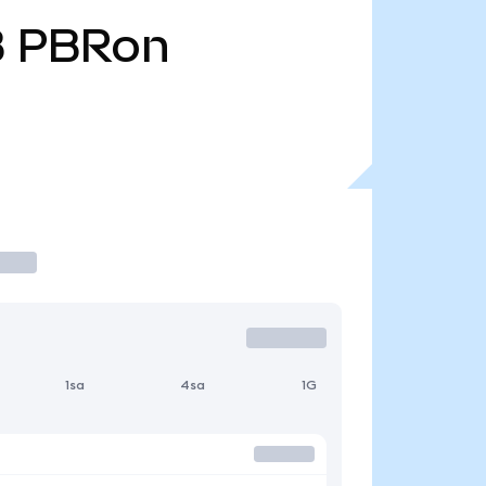
B
PBRon
1sa
4sa
1G