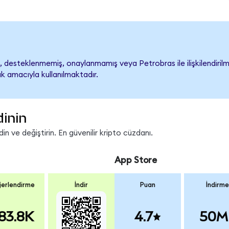
desteklenmemiş, onaylanmamış veya Petrobras ile ilişkilendirilmem
k amacıyla kullanılmaktadır.
dinin
n ve değiştirin. En güvenilir kripto cüzdanı.
App Store
erlendirme
İndir
Puan
İndirme
83.8K
4.7
50M