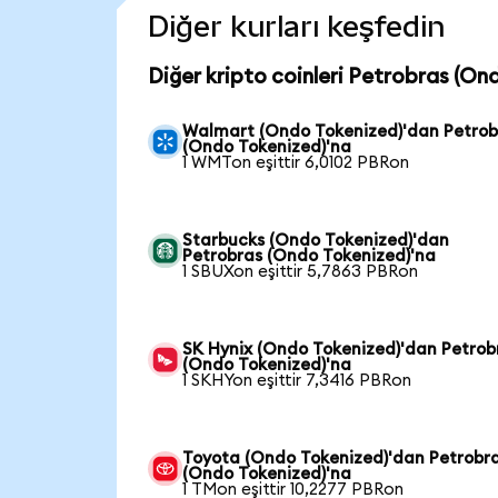
Diğer kurları keşfedin
Diğer kripto coinleri Petrobras (On
Walmart (Ondo Tokenized)'dan Petrob
(Ondo Tokenized)'na
1 WMTon eşittir 6,0102 PBRon
Starbucks (Ondo Tokenized)'dan
Petrobras (Ondo Tokenized)'na
1 SBUXon eşittir 5,7863 PBRon
SK Hynix (Ondo Tokenized)'dan Petrob
(Ondo Tokenized)'na
1 SKHYon eşittir 7,3416 PBRon
Toyota (Ondo Tokenized)'dan Petrobr
(Ondo Tokenized)'na
1 TMon eşittir 10,2277 PBRon