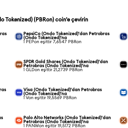
do Tokenized) (PBRon) coin'e çevirin
ras
PepsiCo (Ondo Tokenized)'dan Petrobras
(Ondo Tokenized)'na
1 PEPon eşittir 7,6547 PBRon
SPDR Gold Shares (Ondo Tokenized)'dan
Petrobras (Ondo Tokenized)'na
1 GLDon eşittir 21,2739 PBRon
ras
Visa (Ondo Tokenized)'dan Petrobras
(Ondo Tokenized)'na
1 Von eşittir 19,5569 PBRon
as
Palo Alto Networks (Ondo Tokenized)'dan
Petrobras (Ondo Tokenized)'na
1 PANWon eşittir 19,5172 PBRon