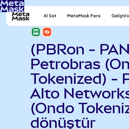
Al Sat
MetaMask Para
Geliştiri
(PBRon - PA
Petrobras (O
Tokenized) - 
Alto Network
(Ondo Tokeni
dönüştür