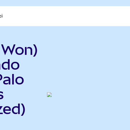
ci
NWon)
ndo
Palo
s
zed)