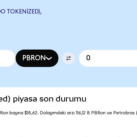
O TOKENIZED),
PBRON
ed) piyasa son durumu
Ron başına $18,62. Dolaşımdaki arzı 116,12 B PBRon ve Petrobras