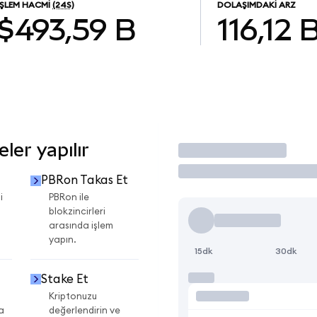
İŞLEM HACMI
(24S)
DOLAŞIMDAKI ARZ
$493,59 B
116,12 
er yapılır
İşlem Yap
PBRon Takas Et
i
PBRon ile
blokzincirleri
arasında işlem
yapın.
15dk
30dk
Stake Et
Kriptonuzu
a
değerlendirin ve