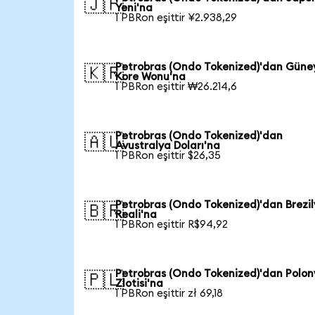
🇯🇵
Yeni'na
1 PBRon eşittir ¥2.938,29
Petrobras (Ondo Tokenized)'dan Güne
🇰🇷
Kore Wonu'na
1 PBRon eşittir ₩26.214,6
Petrobras (Ondo Tokenized)'dan
🇦🇺
Avustralya Doları'na
1 PBRon eşittir $26,35
Petrobras (Ondo Tokenized)'dan Brezi
🇧🇷
Reali'na
1 PBRon eşittir R$94,92
Petrobras (Ondo Tokenized)'dan Polo
🇵🇱
Zlotisi'na
1 PBRon eşittir zł 69,18