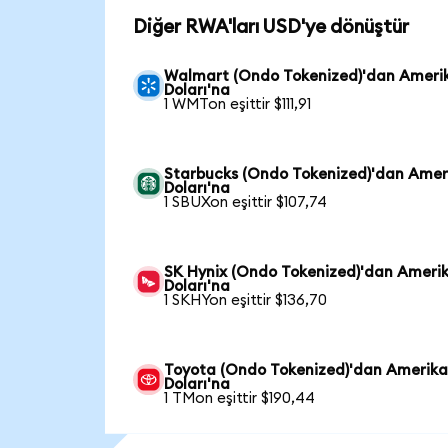
Diğer RWA'ları USD'ye dönüştür
Walmart (Ondo Tokenized)'dan Ameri
Doları'na
1 WMTon eşittir $111,91
Starbucks (Ondo Tokenized)'dan Amer
Doları'na
1 SBUXon eşittir $107,74
SK Hynix (Ondo Tokenized)'dan Ameri
Doları'na
1 SKHYon eşittir $136,70
Toyota (Ondo Tokenized)'dan Amerik
Doları'na
1 TMon eşittir $190,44