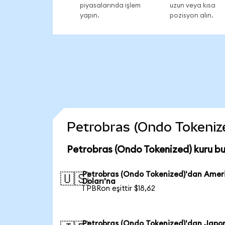
piyasalarında işlem
uzun veya kısa
yapın.
pozisyon alın.
Petrobras (Ondo Tokenized
Petrobras (Ondo Tokenized) kuru b
Petrobras (Ondo Tokenized)'dan Amer
🇺🇸
Doları'na
1 PBRon eşittir $18,62
Petrobras (Ondo Tokenized)'dan Japo