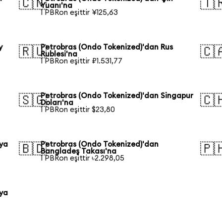
🇨🇳
🇹
Yuanı'na
1 PBRon eşittir ¥125,63
y
Petrobras (Ondo Tokenized)'dan Rus
🇷🇺
🇨
Rublesi'na
1 PBRon eşittir ₽1.531,77
Petrobras (Ondo Tokenized)'dan Singapur
🇸🇬
🇨
Doları'na
1 PBRon eşittir $23,80
lya
Petrobras (Ondo Tokenized)'dan
🇧🇩
🇵
Bangladeş Takası'na
1 PBRon eşittir ৳2.298,05
nya