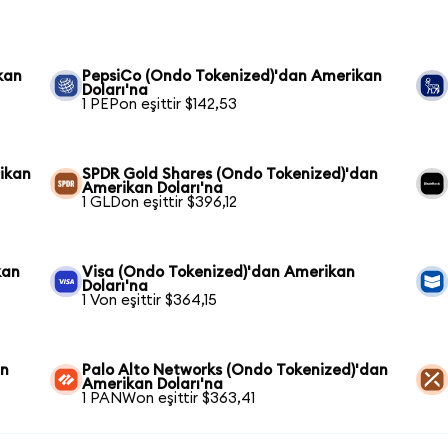
kan
PepsiCo (Ondo Tokenized)'dan Amerikan
Doları'na
1 PEPon eşittir $142,53
ikan
SPDR Gold Shares (Ondo Tokenized)'dan
Amerikan Doları'na
1 GLDon eşittir $396,12
kan
Visa (Ondo Tokenized)'dan Amerikan
Doları'na
1 Von eşittir $364,15
an
Palo Alto Networks (Ondo Tokenized)'dan
Amerikan Doları'na
1 PANWon eşittir $363,41