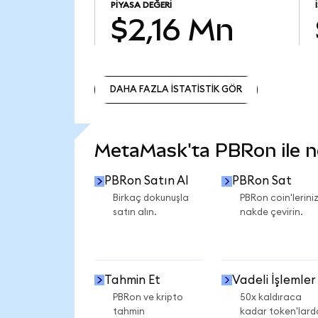
PIYASA DEĞERI
$2,16 Mn
DAHA FAZLA İSTATİSTİK GÖR
DAHA FAZLA İSTATİSTİK GÖR
MetaMask'ta PBRon ile nel
PBRon Satın Al
PBRon Sat
Birkaç dokunuşla
PBRon coin'leriniz
satın alın.
nakde çevirin.
Tahmin Et
Vadeli İşlemler
PBRon ve kripto
50x kaldıraca
tahmin
kadar token'lard