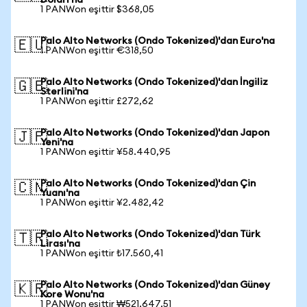
Doları'na
1 PANWon eşittir $368,05
Palo Alto Networks (Ondo Tokenized)'dan Euro'na
🇪🇺
1 PANWon eşittir €318,50
Palo Alto Networks (Ondo Tokenized)'dan İngiliz
🇬🇧
Sterlini'na
1 PANWon eşittir £272,62
Palo Alto Networks (Ondo Tokenized)'dan Japon
🇯🇵
Yeni'na
1 PANWon eşittir ¥58.440,95
Palo Alto Networks (Ondo Tokenized)'dan Çin
🇨🇳
Yuanı'na
1 PANWon eşittir ¥2.482,42
Palo Alto Networks (Ondo Tokenized)'dan Türk
🇹🇷
Lirası'na
1 PANWon eşittir ₺17.560,41
Palo Alto Networks (Ondo Tokenized)'dan Güney
🇰🇷
Kore Wonu'na
1 PANWon eşittir ₩521.647,51