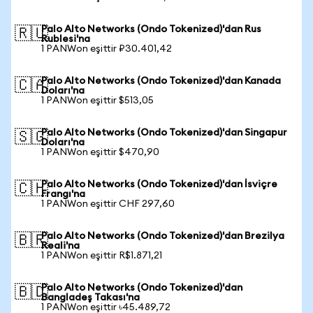
Palo Alto Networks (Ondo Tokenized)'dan Rus
🇷🇺
Rublesi'na
1 PANWon eşittir ₽30.401,42
Palo Alto Networks (Ondo Tokenized)'dan Kanada
🇨🇦
Doları'na
1 PANWon eşittir $513,05
Palo Alto Networks (Ondo Tokenized)'dan Singapur
🇸🇬
Doları'na
1 PANWon eşittir $470,90
Palo Alto Networks (Ondo Tokenized)'dan İsviçre
🇨🇭
Frangı'na
1 PANWon eşittir CHF 297,60
Palo Alto Networks (Ondo Tokenized)'dan Brezilya
🇧🇷
Reali'na
1 PANWon eşittir R$1.871,21
Palo Alto Networks (Ondo Tokenized)'dan
🇧🇩
Bangladeş Takası'na
1 PANWon eşittir ৳45.489,72