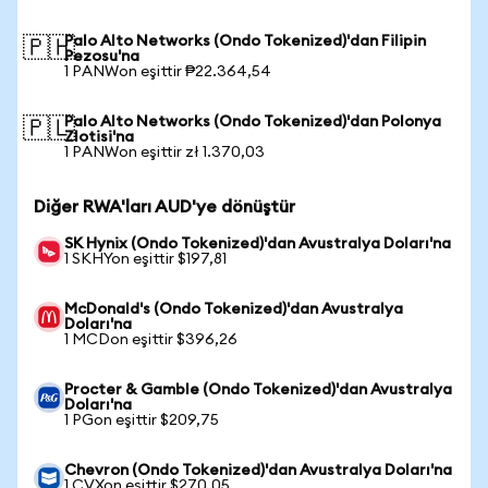
Palo Alto Networks (Ondo Tokenized)'dan Filipin
🇵🇭
Pezosu'na
1 PANWon eşittir ₱22.364,54
Palo Alto Networks (Ondo Tokenized)'dan Polonya
🇵🇱
Zlotisi'na
1 PANWon eşittir zł 1.370,03
Diğer RWA'ları AUD'ye dönüştür
SK Hynix (Ondo Tokenized)'dan Avustralya Doları'na
1 SKHYon eşittir $197,81
McDonald's (Ondo Tokenized)'dan Avustralya
Doları'na
1 MCDon eşittir $396,26
Procter & Gamble (Ondo Tokenized)'dan Avustralya
Doları'na
1 PGon eşittir $209,75
Chevron (Ondo Tokenized)'dan Avustralya Doları'na
1 CVXon eşittir $270,05