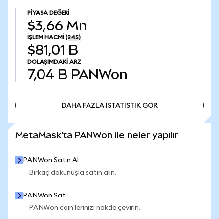
PIYASA DEĞERI
$3,66 Mn
İŞLEM HACMI
(24S)
$81,01 B
DOLAŞIMDAKI ARZ
7,04 B
PANWon
DAHA FAZLA İSTATİSTİK GÖR
DAHA FAZLA İSTATİSTİK GÖR
MetaMask'ta PANWon ile neler yapılır
PANWon Satın Al
Birkaç dokunuşla satın alın.
PANWon Sat
PANWon coin'lerinizi nakde çevirin.