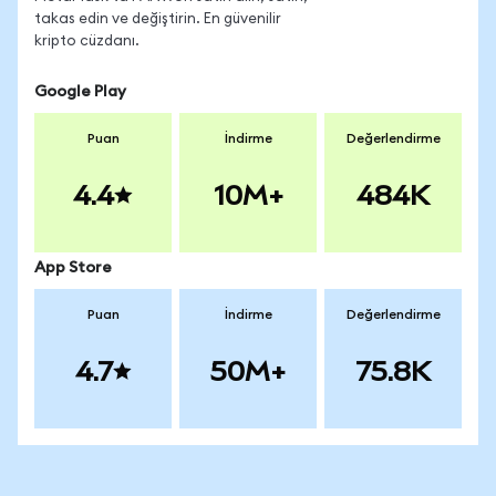
takas edin ve değiştirin. En güvenilir
kripto cüzdanı.
Google Play
Puan
İndirme
Değerlendirme
4.4
10M+
484K
App Store
Puan
İndirme
Değerlendirme
4.7
50M+
75.8K