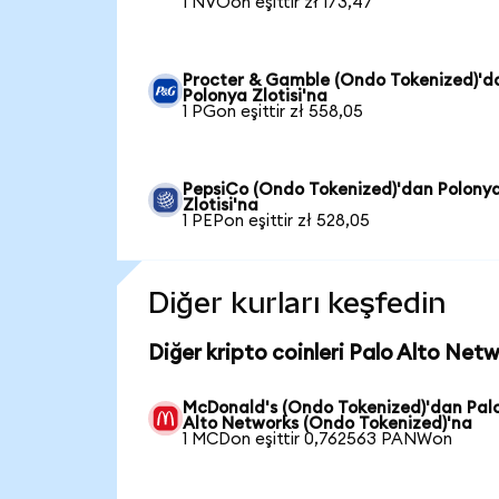
1 NVOon eşittir zł 173,47
Procter & Gamble (Ondo Tokenized)'d
Polonya Zlotisi'na
1 PGon eşittir zł 558,05
PepsiCo (Ondo Tokenized)'dan Polony
Zlotisi'na
1 PEPon eşittir zł 528,05
Diğer kurları keşfedin
Diğer kripto coinleri Palo Alto Net
McDonald's (Ondo Tokenized)'dan Pal
Alto Networks (Ondo Tokenized)'na
1 MCDon eşittir 0,762563 PANWon