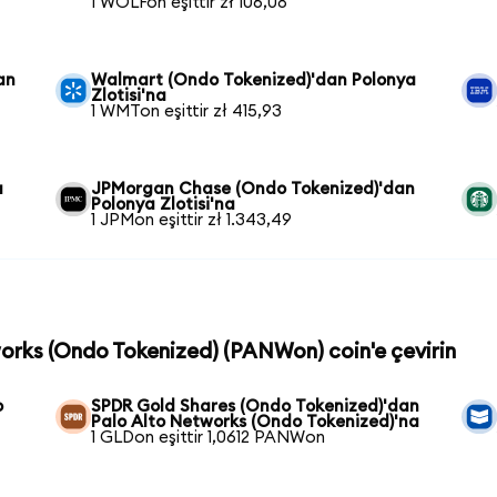
1 WOLFon eşittir zł 106,08
an
Walmart (Ondo Tokenized)'dan Polonya
Zlotisi'na
1 WMTon eşittir zł 415,93
a
JPMorgan Chase (Ondo Tokenized)'dan
Polonya Zlotisi'na
1 JPMon eşittir zł 1.343,49
works (Ondo Tokenized) (PANWon) coin'e çevirin
o
SPDR Gold Shares (Ondo Tokenized)'dan
Palo Alto Networks (Ondo Tokenized)'na
1 GLDon eşittir 1,0612 PANWon