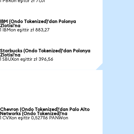
1 PBRon eşittir zł 71,01
IBM (Ondo Tokenized)'dan Polonya
Zlotisi'na
1 IBMon eşittir zł 883,27
Starbucks (Ondo Tokenized)'dan Polonya
Zlotisi'na
1 SBUXon eşittir zł 396,56
Chevron (Ondo Tokenized)'dan Palo Alto
Networks (Ondo Tokenized)'na
1 CVXon eşittir 0,527116 PANWon