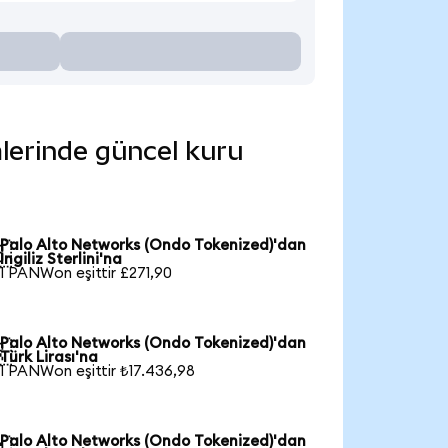
mlerinde güncel kuru
Palo Alto Networks (Ondo Tokenized)'dan

İngiliz Sterlini'na
1 PANWon eşittir £271,90
Palo Alto Networks (Ondo Tokenized)'dan

Türk Lirası'na
1 PANWon eşittir ₺17.436,98
Palo Alto Networks (Ondo Tokenized)'dan