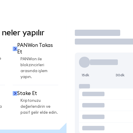
eler yapılır
İşlem Yap
PANWon Takas
Et
e
PANWon ile
blokzincirleri
arasında işlem
15dk
30dk
yapın.
Stake Et
Kriptonuzu
a
değerlendirin ve
pasif gelir elde edin.