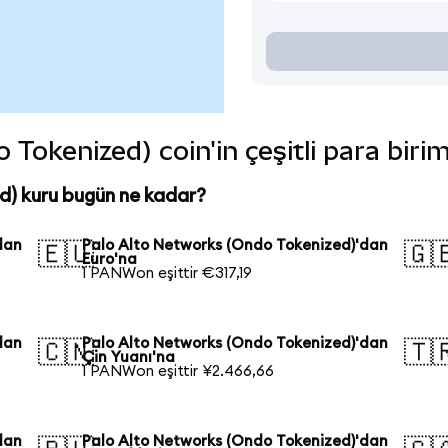
Tokenized) coin'in çeşitli para biri
d) kuru bugün ne kadar?
dan
Palo Alto Networks (Ondo Tokenized)'dan
🇪🇺
🇬
Euro'na
1 PANWon eşittir €317,19
dan
Palo Alto Networks (Ondo Tokenized)'dan
🇨🇳
🇹
Çin Yuanı'na
1 PANWon eşittir ¥2.466,66
dan
Palo Alto Networks (Ondo Tokenized)'dan