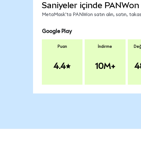
Saniyeler içinde PANWon 
MetaMask'ta PANWon satın alın, satın, takas e
Google Play
Puan
İndirme
Değ
4.4
10M+
4