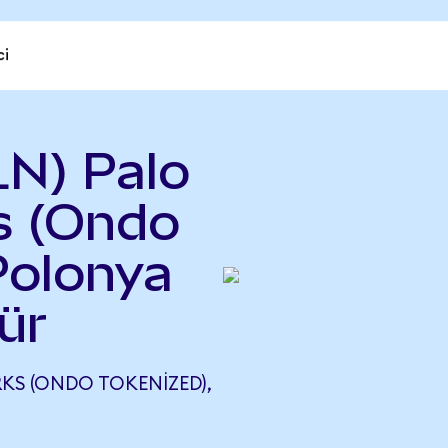
ci
N) Palo
s (Ondo
Polonya
ür
KS (ONDO TOKENIZED),