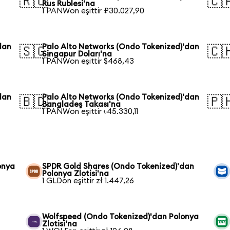
🇷🇺
🇨
Rus Rublesi'na
1 PANWon eşittir ₽30.027,90
dan
Palo Alto Networks (Ondo Tokenized)'dan
🇸🇬
🇨
Singapur Doları'na
1 PANWon eşittir $468,43
dan
Palo Alto Networks (Ondo Tokenized)'dan
🇧🇩
🇵
Bangladeş Takası'na
1 PANWon eşittir ৳45.330,11
onya
SPDR Gold Shares (Ondo Tokenized)'dan
Polonya Zlotisi'na
1 GLDon eşittir zł 1.447,26
Wolfspeed (Ondo Tokenized)'dan Polonya
Zlotisi'na