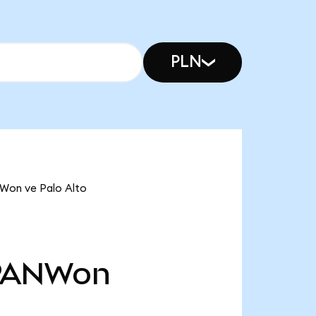
PLN
NWon ve Palo Alto
PANWon