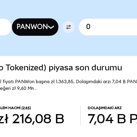
PANWON
o Tokenized) piyasa son durumu
 fiyatı PANWon başına zł 1.363,85. Dolaşımdaki arzı 7,04 B PA
ğeri zł 9,60 Mn .
ŞLEM HACMI
(24S)
DOLAŞIMDAKI ARZ
zł 216,08 B
7,04 B