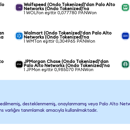
lo
Wolfspeed (Ondo Tokenized)'dan Palo Alto
Networks (Ondo Tokenized)'na
1 WOLFon eşittir 0,077780 PANWon
an
Walmart (Ondo Tokenized)'dan Palo Alto
na
Networks (Ondo Tokenized)'na
1 WMTon eşittir 0,304965 PANWon
to
JPMorgan Chase (Ondo Tokenized)'dan
Palo Alto Networks (Ondo Tokenized)'na
1 JPMon eşittir 0,985070 PANWon
dilmemiş, desteklenmemiş, onaylanmamış veya Palo Alto Networks i
s varlığını tanımlamak amacıyla kullanılmaktadır.