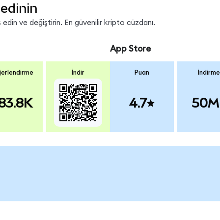
edinin
din ve değiştirin. En güvenilir kripto cüzdanı.
App Store
erlendirme
İndir
Puan
İndirme
83.8K
4.7
50M