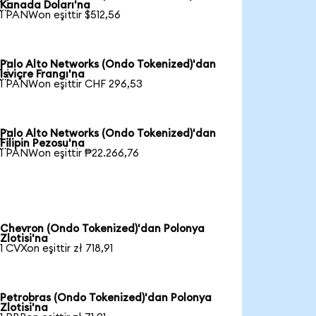

Kanada Doları'na
1 PANWon eşittir $512,56
Palo Alto Networks (Ondo Tokenized)'dan

İsviçre Frangı'na
1 PANWon eşittir CHF 296,53
Palo Alto Networks (Ondo Tokenized)'dan

Filipin Pezosu'na
1 PANWon eşittir ₱22.266,76
Chevron (Ondo Tokenized)'dan Polonya
Zlotisi'na
1 CVXon eşittir zł 718,91
Petrobras (Ondo Tokenized)'dan Polonya
Zlotisi'na