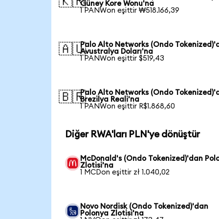
🇰🇷
Güney Kore Wonu'na
1 PANWon eşittir ₩518.166,39
Palo Alto Networks (Ondo Tokenized)'
🇦🇺
Avustralya Doları'na
1 PANWon eşittir $519,43
Palo Alto Networks (Ondo Tokenized)'
🇧🇷
Brezilya Reali'na
1 PANWon eşittir R$1.868,60
Diğer RWA'ları PLN'ye dönüştür
McDonald's (Ondo Tokenized)'dan Pol
Zlotisi'na
1 MCDon eşittir zł 1.040,02
Novo Nordisk (Ondo Tokenized)'dan
Polonya Zlotisi'na