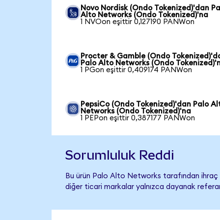
Novo Nordisk (Ondo Tokenized)'dan Pa
Alto Networks (Ondo Tokenized)'na
1 NVOon eşittir 0,127190 PANWon
Procter & Gamble (Ondo Tokenized)'d
Palo Alto Networks (Ondo Tokenized)'
1 PGon eşittir 0,409174 PANWon
PepsiCo (Ondo Tokenized)'dan Palo Al
Networks (Ondo Tokenized)'na
1 PEPon eşittir 0,387177 PANWon
Sorumluluk Reddi
Bu ürün Palo Alto Networks tarafından ihraç e
diğer ticari markalar yalnızca dayanak referan