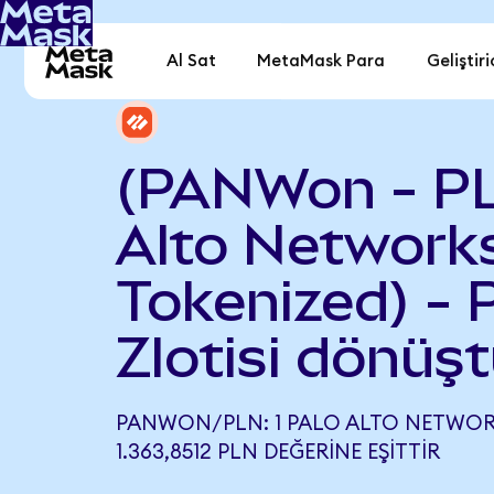
Al Sat
MetaMask Para
Geliştiri
(PANWon - PL
Alto Network
Tokenized) - 
Zlotisi dönüşt
PANWON/PLN: 1 PALO ALTO NETWOR
1.363,8512 PLN DEĞERINE EŞITTIR