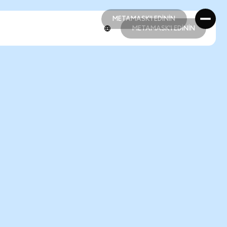
METAMASK'I EDİNİN
METAMASK'I EDİNİN
METAMASK'I EDİNİN
METAMASK'I EDİNİN