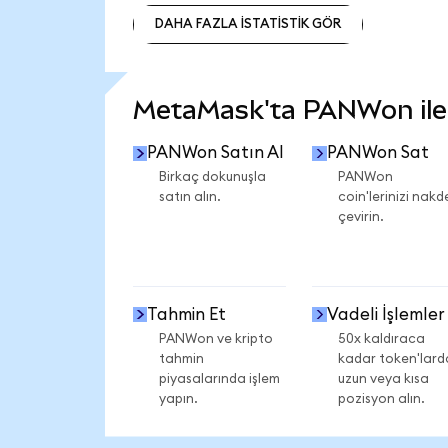
DAHA FAZLA İSTATİSTİK GÖR
DAHA FAZLA İSTATİSTİK GÖR
MetaMask'ta PANWon ile n
PANWon Satın Al
PANWon Sat
Birkaç dokunuşla
PANWon
satın alın.
coin'lerinizi nakd
çevirin.
Tahmin Et
Vadeli İşlemler
PANWon ve kripto
50x kaldıraca
tahmin
kadar token'lard
piyasalarında işlem
uzun veya kısa
yapın.
pozisyon alın.