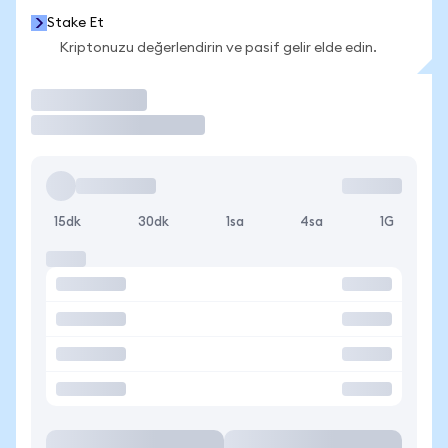
Stake Et
Kriptonuzu değerlendirin ve pasif gelir elde edin.
İşlem Yap
15dk
30dk
1sa
4sa
1G