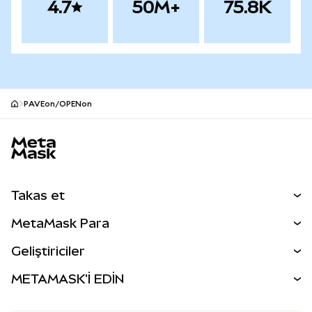
4.7
50M+
75.8K
PAVEon/OPENon
MetaMask site alt bilgisi
Takas et
Takas İşlemleri
MetaMask Para
Tahmin Et
YENİ
Kripto Al
Geliştiriciler
Perps
YENİ
MetaMask Kart
Dökümantasyon
METAMASK'İ EDİN
RWA'lar
mUSD
YENİ
Kontrol Paneli
İşlem Kalkanı