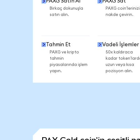
PAXG Satın Al
PAXG Sat
Birkaç dokunuşla
PAXG coin'lerinizi
satın alın.
nakde çevirin.
Tahmin Et
Vadeli İşlemler
PAXG ve kripto
50x kaldıraca
tahmin
kadar token'lard
piyasalarında işlem
uzun veya kısa
yapın.
pozisyon alın.