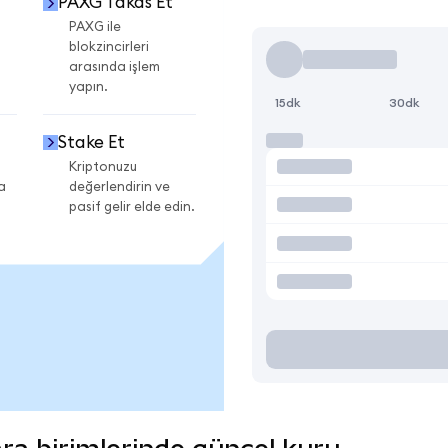
PAXG Takas Et
PAXG ile
blokzincirleri
arasında işlem
yapın.
15dk
30dk
Stake Et
Kriptonuzu
a
değerlendirin ve
pasif gelir elde edin.