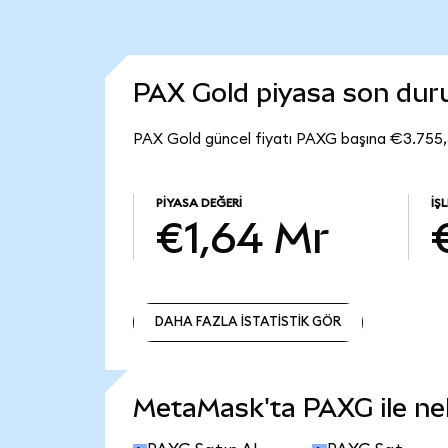
PAX Gold piyasa son du
PAX Gold güncel fiyatı PAXG başına €3.755,
PIYASA DEĞERI
İŞ
€1,64 Mr
DAHA FAZLA İSTATİSTİK GÖR
DAHA FAZLA İSTATİSTİK GÖR
MetaMask'ta PAXG ile nele