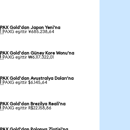
PAX Gold'dan Japon Yeni'na

1 PAXG eşittir ¥685.238,64
PAX Gold'dan Güney Kore Wonu'na

1 PAXG eşittir ₩6.117.322,01
PAX Gold'dan Avustralya Doları'na

1 PAXG eşittir $6.145,64
PAX Gold'dan Brezilya Reali'na

1 PAXG eşittir R$22.158,86
PAX Gold'dan Polonya Zlotisi'na