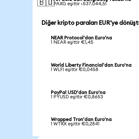
🇧🇩
1 PAXG eşittir ৳537.044,51
Diğer kripto paraları EUR'ye dönüşt
NEAR Protocol'dan Euro'na
1 NEAR eşittir €1,45
World Liberty Financial'dan Euro'na
1 WLFI eşittir €0,0458
PayPal USD'dan Euro'na
1 PYUSD eşittir €0,8653
Wrapped Tron'dan Euro'na
1 WTRX eşittir €0,2841