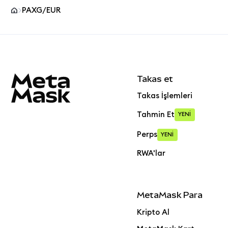
PAXG/EUR
MetaMask site alt bilgisi
Takas et
Takas İşlemleri
Tahmin Et
YENİ
Perps
YENİ
RWA'lar
MetaMask Para
Kripto Al