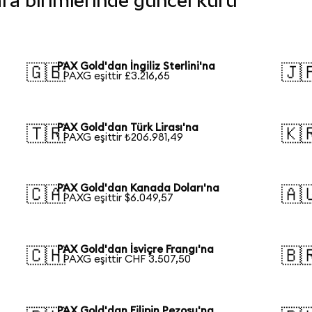
ara birimlerinde güncel kuru
PAX Gold'dan İngiliz Sterlini'na
🇬🇧
🇯
1 PAXG eşittir £3.216,65
PAX Gold'dan Türk Lirası'na
🇹🇷
🇰
1 PAXG eşittir ₺206.981,49
PAX Gold'dan Kanada Doları'na
🇨🇦
🇦
1 PAXG eşittir $6.049,57
PAX Gold'dan İsviçre Frangı'na
🇨🇭
🇧
1 PAXG eşittir CHF 3.507,50
PAX Gold'dan Filipin Pezosu'na