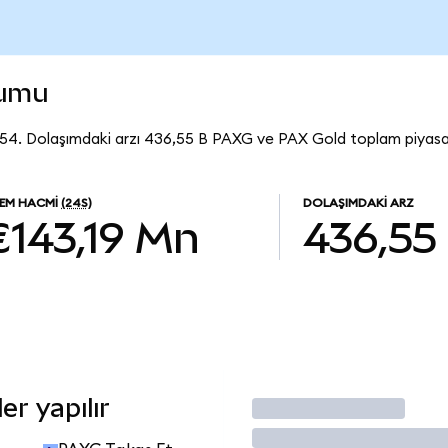
rumu
54. Dolaşımdaki arzı 436,55 B PAXG ve PAX Gold toplam piyasa 
LEM HACMI
(24S)
DOLAŞIMDAKI ARZ
€143,19 Mn
436,55
r yapılır
İşlem Yap