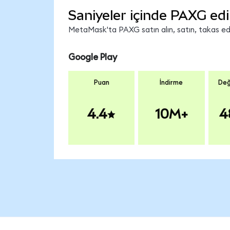
Saniyeler içinde PAXG edi
MetaMask'ta PAXG satın alın, satın, takas edin
Google Play
Puan
İndirme
Değ
4.4
10M+
4