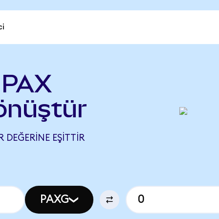
ci
 PAX
önüştür
R DEĞERINE EŞITTIR
PAXG