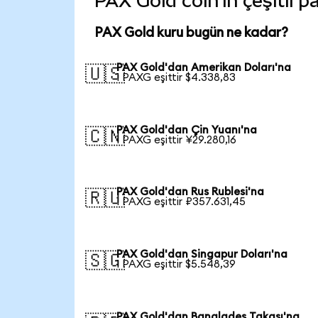
PAX Gold coin'in çeşitli p
PAX Gold kuru bugün ne kadar?
PAX Gold'dan Amerikan Doları'na
🇺🇸
1 PAXG eşittir $4.338,83
PAX Gold'dan Çin Yuanı'na
🇨🇳
1 PAXG eşittir ¥29.280,16
PAX Gold'dan Rus Rublesi'na
🇷🇺
1 PAXG eşittir ₽357.631,45
PAX Gold'dan Singapur Doları'na
🇸🇬
1 PAXG eşittir $5.548,39
PAX Gold'dan Bangladeş Takası'na