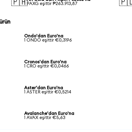
🇵🇭
🇵
1 PAXG eşittir ₱263.913,87
ürün
Ondo'dan Euro'na
1 ONDO eşittir €0,3196
Cronos'dan Euro'na
1 CRO eşittir €0,0466
Aster'dan Euro'na
1 ASTER eşittir €0,5214
Avalanche'dan Euro'na
1 AVAX eşittir €5,63