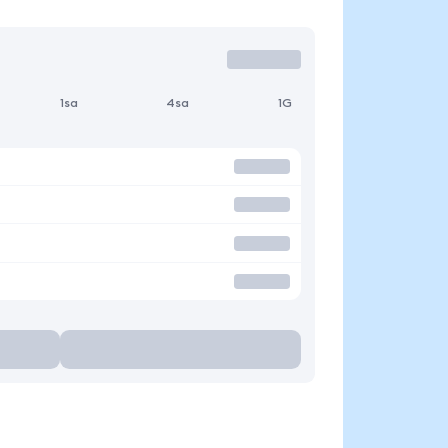
1sa
4sa
1G