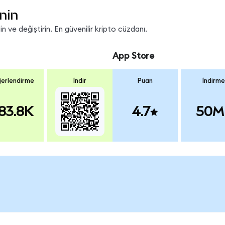
nin
 ve değiştirin. En güvenilir kripto cüzdanı.
App Store
erlendirme
İndir
Puan
İndirme
83.8K
4.7
50M