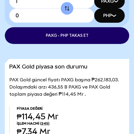
PAXG
PHP
PAXG - PHP TAKAS ET
PAX Gold piyasa son durumu
PAX Gold güncel fiyatı PAXG başına ₱262.183,03.
Dolaşımdaki arzı 436,55 B PAXG ve PAX Gold
toplam piyasa değeri ₱114,45 Mr .
PIYASA DEĞERI
₱114,45 Mr
İŞLEM HACMI
(24S)
₱7,34 Mr