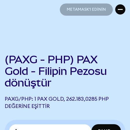
METAMASK'I EDİNİN
METAMASK'I EDİNİN
(PAXG - PHP) PAX
Gold - Filipin Pezosu
dönüştür
PAXG/PHP: 1 PAX GOLD, 262.183,0285 PHP
DEĞERINE EŞITTIR