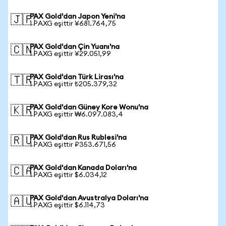
PAX Gold'dan Japon Yeni'na
🇯🇵
1 PAXG eşittir ¥681.764,75
PAX Gold'dan Çin Yuanı'na
🇨🇳
1 PAXG eşittir ¥29.051,99
PAX Gold'dan Türk Lirası'na
🇹🇷
1 PAXG eşittir ₺205.379,32
PAX Gold'dan Güney Kore Wonu'na
🇰🇷
1 PAXG eşittir ₩6.097.083,4
PAX Gold'dan Rus Rublesi'na
🇷🇺
1 PAXG eşittir ₽353.671,56
PAX Gold'dan Kanada Doları'na
🇨🇦
1 PAXG eşittir $6.034,12
PAX Gold'dan Avustralya Doları'na
🇦🇺
1 PAXG eşittir $6.114,73