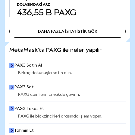
DOLAŞIMDAKI ARZ
436,55 B
PAXG
DAHA FAZLA İSTATİSTİK GÖR
DAHA FAZLA İSTATİSTİK GÖR
MetaMask'ta PAXG ile neler yapılır
PAXG Satın Al
Birkaç dokunuşla satın alın.
PAXG Sat
PAXG coin'lerinizi nakde çevirin.
PAXG Takas Et
PAXG ile blokzincirleri arasında işlem yapın.
Tahmin Et