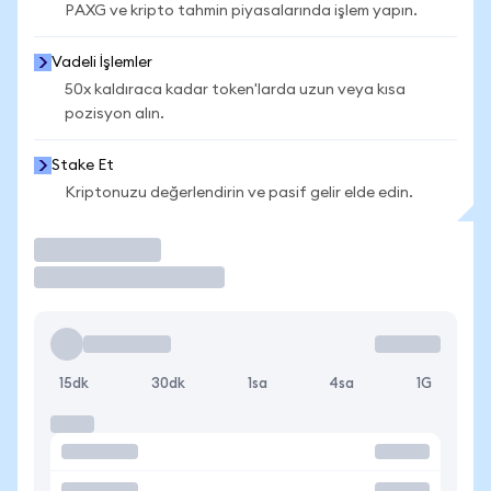
PAXG ve kripto tahmin piyasalarında işlem yapın.
Vadeli İşlemler
50x kaldıraca kadar token'larda uzun veya kısa
pozisyon alın.
Stake Et
Kriptonuzu değerlendirin ve pasif gelir elde edin.
İşlem Yap
15dk
30dk
1sa
4sa
1G