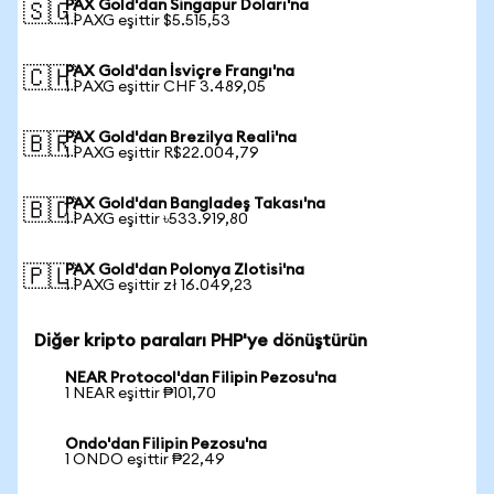
PAX Gold'dan Singapur Doları'na
🇸🇬
1 PAXG eşittir $5.515,53
PAX Gold'dan İsviçre Frangı'na
🇨🇭
1 PAXG eşittir CHF 3.489,05
PAX Gold'dan Brezilya Reali'na
🇧🇷
1 PAXG eşittir R$22.004,79
PAX Gold'dan Bangladeş Takası'na
🇧🇩
1 PAXG eşittir ৳533.919,80
PAX Gold'dan Polonya Zlotisi'na
🇵🇱
1 PAXG eşittir zł 16.049,23
Diğer kripto paraları PHP'ye dönüştürün
NEAR Protocol'dan Filipin Pezosu'na
1 NEAR eşittir ₱101,70
Ondo'dan Filipin Pezosu'na
1 ONDO eşittir ₱22,49