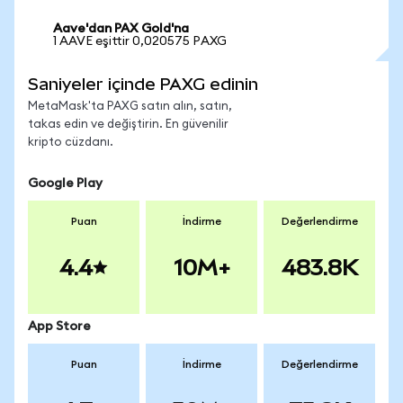
Aave'dan PAX Gold'na
1 AAVE eşittir 0,020575 PAXG
Saniyeler içinde PAXG edinin
MetaMask'ta PAXG satın alın, satın,
takas edin ve değiştirin. En güvenilir
kripto cüzdanı.
Google Play
Puan
İndirme
Değerlendirme
4.4
10M+
483.8K
App Store
Puan
İndirme
Değerlendirme