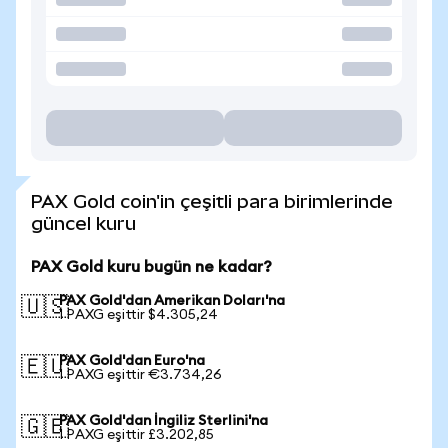
PAX Gold coin'in çeşitli para birimlerinde
güncel kuru
PAX Gold kuru bugün ne kadar?
PAX Gold'dan Amerikan Doları'na
🇺🇸
1 PAXG eşittir $4.305,24
PAX Gold'dan Euro'na
🇪🇺
1 PAXG eşittir €3.734,26
PAX Gold'dan İngiliz Sterlini'na
🇬🇧
1 PAXG eşittir £3.202,85