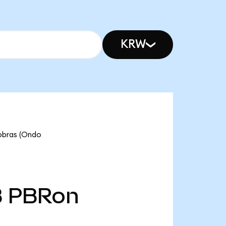
KRW
robras (Ondo
B
PBRon