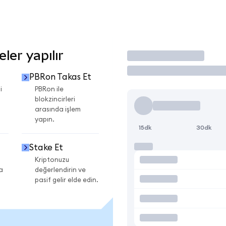
er yapılır
İşlem Yap
PBRon Takas Et
i
PBRon ile
blokzincirleri
arasında işlem
yapın.
15dk
30dk
Stake Et
Kriptonuzu
a
değerlendirin ve
pasif gelir elde edin.