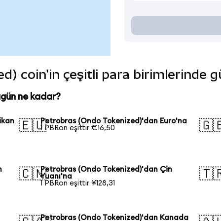
) coin'in çeşitli para birimlerinde 
ugün ne kadar?
ikan
Petrobras (Ondo Tokenized)'dan Euro'na
🇪🇺
🇬
1 PBRon eşittir €16,50
n
Petrobras (Ondo Tokenized)'dan Çin
🇨🇳
🇹
Yuanı'na
1 PBRon eşittir ¥128,31
Petrobras (Ondo Tokenized)'dan Kanada