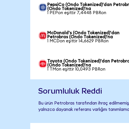
PepsiCo (Ondo Tokenized)'dan Petrob
(Ondo Tokenized)'na
1 PEPon eşittir 7,4448 PBRon
McDonald's (Ondo Tokenized)'dan
Petrobras (Ondo Tokenized)'na
1 MCDon eşittir 14,6629 PBRon
Toyota (Ondo Tokenized)'dan Petrobr
(Ondo Tokenized)'na
1 TMon eşittir 10,0493 PBRon
Sorumluluk Reddi
Bu ürün Petrobras tarafından ihraç edilmemiş, 
yalnızca dayanak referans varlığını tanımlama