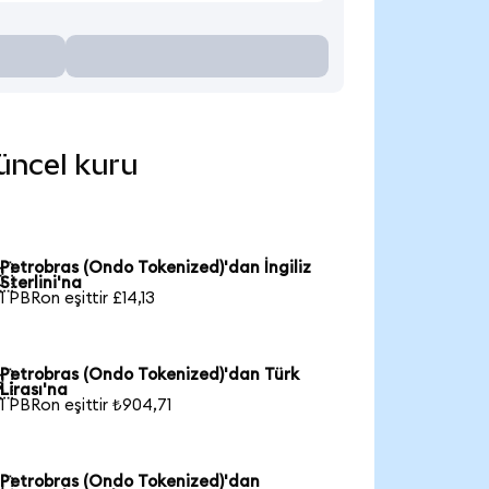
güncel kuru
Petrobras (Ondo Tokenized)'dan İngiliz

Sterlini'na
1 PBRon eşittir £14,13
Petrobras (Ondo Tokenized)'dan Türk

Lirası'na
1 PBRon eşittir ₺904,71
Petrobras (Ondo Tokenized)'dan