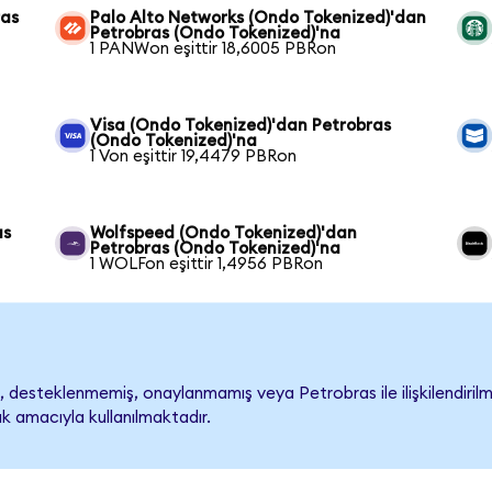
ras
Palo Alto Networks (Ondo Tokenized)'dan
Petrobras (Ondo Tokenized)'na
1 PANWon eşittir 18,6005 PBRon
Visa (Ondo Tokenized)'dan Petrobras
(Ondo Tokenized)'na
1 Von eşittir 19,4479 PBRon
as
Wolfspeed (Ondo Tokenized)'dan
Petrobras (Ondo Tokenized)'na
1 WOLFon eşittir 1,4956 PBRon
desteklenmemiş, onaylanmamış veya Petrobras ile ilişkilendirilmem
k amacıyla kullanılmaktadır.