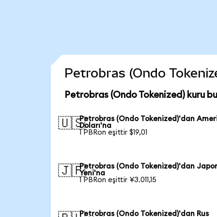
Petrobras (Ondo Tokenized
Petrobras (Ondo Tokenized) kuru b
Petrobras (Ondo Tokenized)'dan Amer
🇺🇸
Doları'na
1 PBRon eşittir $19,01
Petrobras (Ondo Tokenized)'dan Japo
🇯🇵
Yeni'na
1 PBRon eşittir ¥3.011,15
Petrobras (Ondo Tokenized)'dan Rus