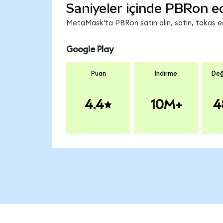
Saniyeler içinde PBRon e
MetaMask'ta PBRon satın alın, satın, takas edi
Google Play
Puan
İndirme
Değ
4.4
10M+
4