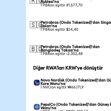
🇷🇺
Rublesi'na
1 PBRon eşittir ₽1.577,70
Petrobras (Ondo Tokenized)'dan Sing
🇸🇬
Doları'na
1 PBRon eşittir $24,40
Petrobras (Ondo Tokenized)'dan
🇧🇩
Bangladeş Takası'na
1 PBRon eşittir ৳2.352,48
Diğer RWA'ları KRW'ye dönüştür
Novo Nordisk (Ondo Tokenized)'dan G
Kore Wonu'na
1 NVOon eşittir ₩66.171,9
PepsiCo (Ondo Tokenized)'dan Güney 
Wonu'na