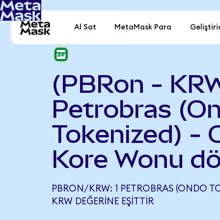
Al Sat
MetaMask Para
Geliştiri
(PBRon - KR
Petrobras (O
Tokenized) -
Kore Wonu dö
PBRON/KRW: 1 PETROBRAS (ONDO TOK
KRW DEĞERINE EŞITTIR