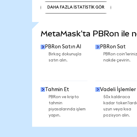
DAHA FAZLA İSTATİSTİK GÖR
DAHA FAZLA İSTATİSTİK GÖR
MetaMask'ta PBRon ile nel
PBRon Satın Al
PBRon Sat
Birkaç dokunuşla
PBRon coin'leriniz
satın alın.
nakde çevirin.
Tahmin Et
Vadeli İşlemler
PBRon ve kripto
50x kaldıraca
tahmin
kadar token'lard
piyasalarında işlem
uzun veya kısa
yapın.
pozisyon alın.