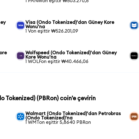
1 PANWon eşittir ₩503.270,8
ney
Visa (Ondo Tokenized)'dan Güney Kore
Wonu'na
1 Von eşittir ₩526.201,09
ore
Wolfspeed (Ondo Tokenized)'dan Güney
Kore Wonu'na
1 WOLFon eşittir ₩40.466,06
do Tokenized) (PBRon) coin'e çevirin
Walmart (Ondo Tokenized)'dan Petrobras
(Ondo Tokenized)'na
1 WMTon eşittir 5,8640 PBRon