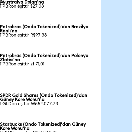

Avustralya Doları'na
1 PBRon eşittir $27,03
Petrobras (Ondo Tokenized)'dan Brezilya

Reali'na
1 PBRon eşittir R$97,33
Petrobras (Ondo Tokenized)'dan Polonya

Zlotisi'na
1 PBRon eşittir zł 71,01
SPDR Gold Shares (Ondo Tokenized)'dan
Güney Kore Wonu'na
1 GLDon eşittir ₩552.077,73
Starbucks (Ondo Tokenized)'dan Güney
Kore Wonu'na