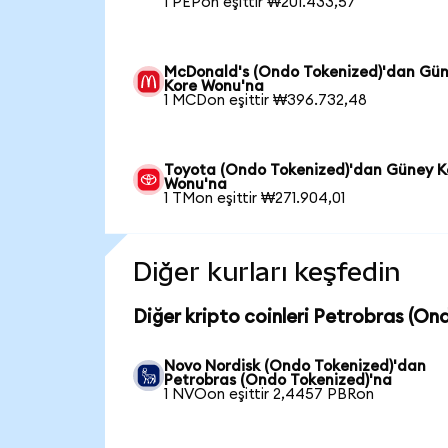
1 PEPon eşittir ₩201.433,57
McDonald's (Ondo Tokenized)'dan Gü
Kore Wonu'na
1 MCDon eşittir ₩396.732,48
Toyota (Ondo Tokenized)'dan Güney K
Wonu'na
1 TMon eşittir ₩271.904,01
Diğer kurları keşfedin
Diğer kripto coinleri Petrobras (On
Novo Nordisk (Ondo Tokenized)'dan
Petrobras (Ondo Tokenized)'na
1 NVOon eşittir 2,4457 PBRon