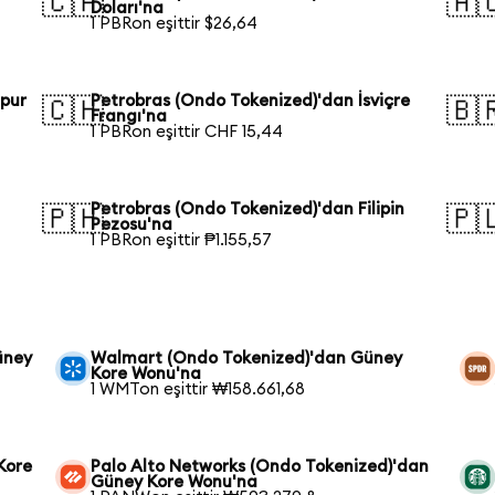
🇨🇦
🇦
Doları'na
1 PBRon eşittir $26,64
apur
Petrobras (Ondo Tokenized)'dan İsviçre
🇨🇭
🇧
Frangı'na
1 PBRon eşittir CHF 15,44
Petrobras (Ondo Tokenized)'dan Filipin
🇵🇭
🇵
Pezosu'na
1 PBRon eşittir ₱1.155,57
üney
Walmart (Ondo Tokenized)'dan Güney
Kore Wonu'na
1 WMTon eşittir ₩158.661,68
Kore
Palo Alto Networks (Ondo Tokenized)'dan
Güney Kore Wonu'na