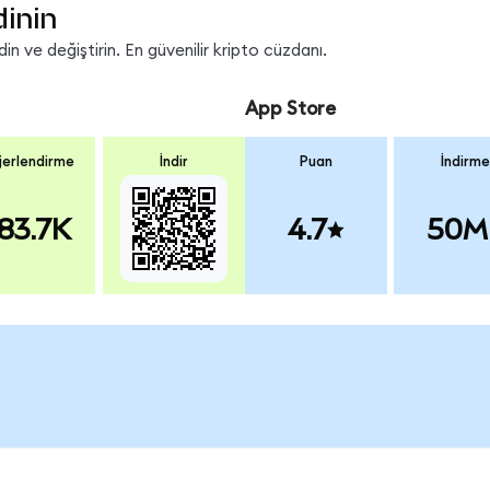
dinin
n ve değiştirin. En güvenilir kripto cüzdanı.
App Store
erlendirme
İndir
Puan
İndirme
83.7K
4.7
50M