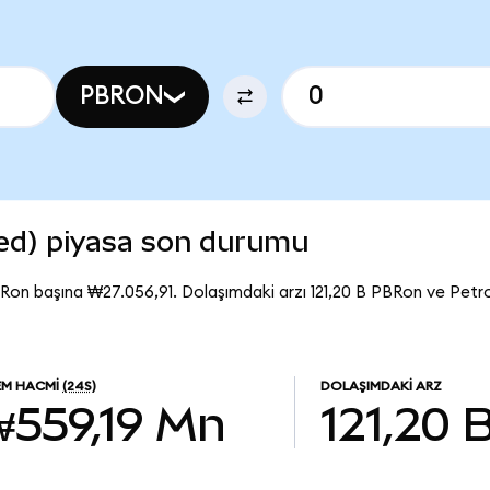
PBRON
ed) piyasa son durumu
Ron başına ₩27.056,91. Dolaşımdaki arzı 121,20 B PBRon ve Pet
EM HACMI
(24S)
DOLAŞIMDAKI ARZ
₩559,19 Mn
121,20 