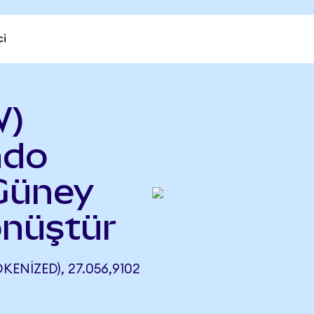
ci
W)
ndo
 Güney
nüştür
ENIZED), 27.056,9102