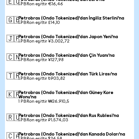
🇪🇺
1 PBRon eşittir €16,46
Petrobras (Ondo Tokenized)'dan İngiliz Sterlini'na
🇬🇧
1 PBRon eşittir £14,10
Petrobras (Ondo Tokenized)'dan Japon Yeni'na
🇯🇵
1 PBRon eşittir ¥3.002,72
Petrobras (Ondo Tokenized)'dan Çin Yuanı'na
🇨🇳
1 PBRon eşittir ¥127,98
Petrobras (Ondo Tokenized)'dan Türk Lirası'na
🇹🇷
1 PBRon eşittir ₺903,82
Petrobras (Ondo Tokenized)'dan Güney Kore
🇰🇷
Wonu'na
1 PBRon eşittir ₩26.910,5
Petrobras (Ondo Tokenized)'dan Rus Rublesi'na
🇷🇺
1 PBRon eşittir ₽1.574,03
Petrobras (Ondo Tokenized)'dan Kanada Doları'na
🇨🇦
1 PBRon eşittir $26,58