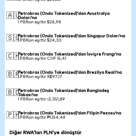
Petrobras (Ondo Tokenized)'dan Avustralya
🇦🇺
Doları'na
1 PBRon eşittir $26,98
Petrobras (Ondo Tokenized)'dan Singapur Doları'na
🇸🇬
1 PBRon eşittir $24,33
Petrobras (Ondo Tokenized)'dan İsviçre Frangı'na
🇨🇭
1 PBRon eşittir CHF 15,41
Petrobras (Ondo Tokenized)'dan Brezilya Reali'na
🇧🇷
1 PBRon eşittir R$97,17
Petrobras (Ondo Tokenized)'dan Bangladeş
🇧🇩
Takası'na
1 PBRon eşittir ৳2.351,89
Petrobras (Ondo Tokenized)'dan Filipin Pezosu'na
🇵🇭
1 PBRon eşittir ₱1.154,48
Diğer RWA'ları PLN'ye dönüştür