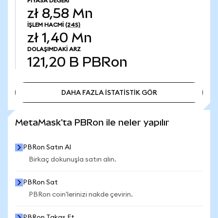
PIYASA DEĞERI
zł 8,58 Mn
İŞLEM HACMI
(24S)
zł 1,40 Mn
DOLAŞIMDAKI ARZ
121,20 B
PBRon
DAHA FAZLA İSTATİSTİK GÖR
DAHA FAZLA İSTATİSTİK GÖR
MetaMask'ta PBRon ile neler yapılır
PBRon Satın Al
Birkaç dokunuşla satın alın.
PBRon Sat
PBRon coin'lerinizi nakde çevirin.
PBRon Takas Et