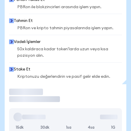
PBRon ile blokzincirleri arasında işlem yapın.
Tahmin Et
PBRon ve kripto tahmin piyasalarında işlem yapın.
Vadeli İşlemler
50x kaldıraca kadar token'larda uzun veya kısa
pozisyon alın.
Stake Et
Kriptonuzu değerlendirin ve pasif gelir elde edin.
İşlem Yap
15dk
30dk
1sa
4sa
1G