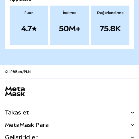
Puan
İndirme
Değerlendirme
4.7
50M+
75.8K
PBRon/PLN
MetaMask site alt bilgisi
Takas et
Takas İşlemleri
MetaMask Para
Tahmin Et
YENİ
Kripto Al
Geliştiriciler