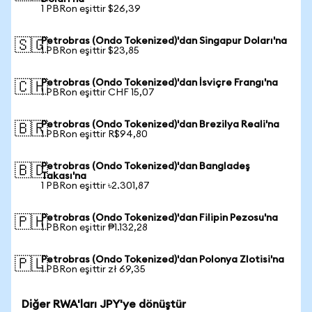
1 PBRon eşittir $26,39
Petrobras (Ondo Tokenized)'dan Singapur Doları'na
🇸🇬
1 PBRon eşittir $23,85
Petrobras (Ondo Tokenized)'dan İsviçre Frangı'na
🇨🇭
1 PBRon eşittir CHF 15,07
Petrobras (Ondo Tokenized)'dan Brezilya Reali'na
🇧🇷
1 PBRon eşittir R$94,80
Petrobras (Ondo Tokenized)'dan Bangladeş
🇧🇩
Takası'na
1 PBRon eşittir ৳2.301,87
Petrobras (Ondo Tokenized)'dan Filipin Pezosu'na
🇵🇭
1 PBRon eşittir ₱1.132,28
Petrobras (Ondo Tokenized)'dan Polonya Zlotisi'na
🇵🇱
1 PBRon eşittir zł 69,35
Diğer RWA'ları JPY'ye dönüştür