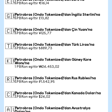
🇪🇺
1 PBRon eşittir €16,14
Petrobras (Ondo Tokenized)'dan İngiliz Sterlini'na
🇬🇧
1 PBRon eşittir £13,82
Petrobras (Ondo Tokenized)'dan Çin Yuanı'na
🇨🇳
1 PBRon eşittir ¥125,77
Petrobras (Ondo Tokenized)'dan Türk Lirası'na
🇹🇷
1 PBRon eşittir ₺889,73
Petrobras (Ondo Tokenized)'dan Güney Kore
🇰🇷
Wonu'na
1 PBRon eşittir ₩26.453,02
Petrobras (Ondo Tokenized)'dan Rus Rublesi'na
🇷🇺
1 PBRon eşittir ₽1.542,95
Petrobras (Ondo Tokenized)'dan Kanada Doları'na
🇨🇦
1 PBRon eşittir $26,02
Petrobras (Ondo Tokenized)'dan Avustralya
🇦🇺
Doları'na