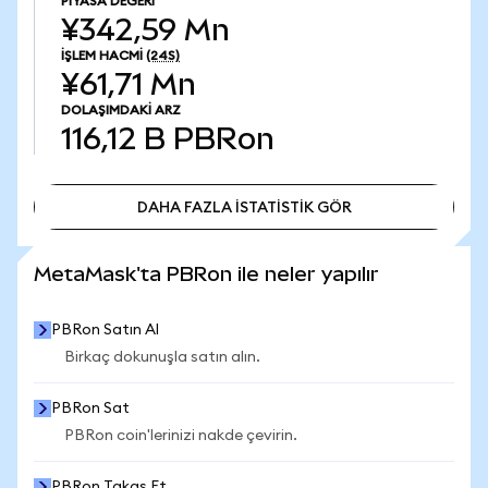
PIYASA DEĞERI
¥342,59 Mn
İŞLEM HACMI
(24S)
¥61,71 Mn
DOLAŞIMDAKI ARZ
116,12 B
PBRon
DAHA FAZLA İSTATİSTİK GÖR
DAHA FAZLA İSTATİSTİK GÖR
MetaMask'ta PBRon ile neler yapılır
PBRon Satın Al
Birkaç dokunuşla satın alın.
PBRon Sat
PBRon coin'lerinizi nakde çevirin.
PBRon Takas Et