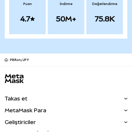
Puan
İndirme
Değerlendirme
4.7
50M+
75.8K
PBRon/JPY
MetaMask site alt bilgisi
Takas et
Takas İşlemleri
MetaMask Para
Tahmin Et
YENİ
Kripto Al
Geliştiriciler
Perps
YENİ
MetaMask Kart
Dökümantasyon