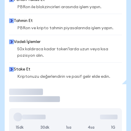
PBRon ile blokzincirleri arasında işlem yapın.
Tahmin Et
PBRon ve kripto tahmin piyasalarında işlem yapın.
Vadeli İşlemler
50x kaldıraca kadar token'larda uzun veya kısa
pozisyon alın.
Stake Et
Kriptonuzu değerlendirin ve pasif gelir elde edin.
İşlem Yap
15dk
30dk
1sa
4sa
1G