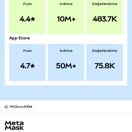
Puan
İndirme
Değerlendirme
4.4
10M+
483.7K
App Store
Puan
İndirme
Değerlendirme
4.7
50M+
75.8K
MCDon/KRW
MetaMask site alt bilgisi