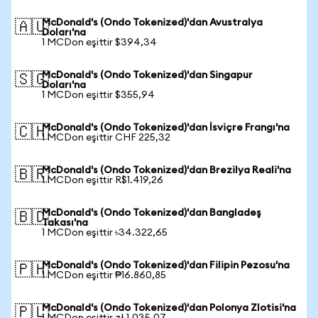
McDonald's (Ondo Tokenized)'dan Avustralya
🇦🇺
Doları'na
1 MCDon eşittir $394,34
McDonald's (Ondo Tokenized)'dan Singapur
🇸🇬
Doları'na
1 MCDon eşittir $355,94
McDonald's (Ondo Tokenized)'dan İsviçre Frangı'na
🇨🇭
1 MCDon eşittir CHF 225,32
McDonald's (Ondo Tokenized)'dan Brezilya Reali'na
🇧🇷
1 MCDon eşittir R$1.419,26
McDonald's (Ondo Tokenized)'dan Bangladeş
🇧🇩
Takası'na
1 MCDon eşittir ৳34.322,65
McDonald's (Ondo Tokenized)'dan Filipin Pezosu'na
🇵🇭
1 MCDon eşittir ₱16.860,85
McDonald's (Ondo Tokenized)'dan Polonya Zlotisi'na
🇵🇱