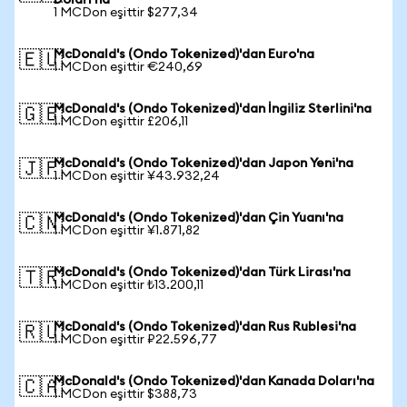
Doları'na
1 MCDon eşittir $277,34
McDonald's (Ondo Tokenized)'dan Euro'na
🇪🇺
1 MCDon eşittir €240,69
McDonald's (Ondo Tokenized)'dan İngiliz Sterlini'na
🇬🇧
1 MCDon eşittir £206,11
McDonald's (Ondo Tokenized)'dan Japon Yeni'na
🇯🇵
1 MCDon eşittir ¥43.932,24
McDonald's (Ondo Tokenized)'dan Çin Yuanı'na
🇨🇳
1 MCDon eşittir ¥1.871,82
McDonald's (Ondo Tokenized)'dan Türk Lirası'na
🇹🇷
1 MCDon eşittir ₺13.200,11
McDonald's (Ondo Tokenized)'dan Rus Rublesi'na
🇷🇺
1 MCDon eşittir ₽22.596,77
McDonald's (Ondo Tokenized)'dan Kanada Doları'na
🇨🇦
1 MCDon eşittir $388,73