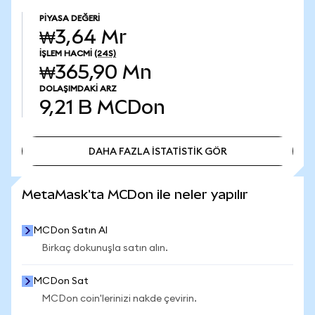
PIYASA DEĞERI
₩3,64 Mr
İŞLEM HACMI
(24S)
₩365,90 Mn
DOLAŞIMDAKI ARZ
9,21 B
MCDon
DAHA FAZLA İSTATİSTİK GÖR
DAHA FAZLA İSTATİSTİK GÖR
MetaMask'ta MCDon ile neler yapılır
MCDon Satın Al
Birkaç dokunuşla satın alın.
MCDon Sat
MCDon coin'lerinizi nakde çevirin.