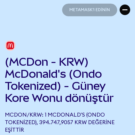
METAMASK'I EDİNİN
METAMASK'I EDİNİN
(MCDon - KRW)
McDonald's (Ondo
Tokenized) - Güney
Kore Wonu dönüştür
MCDON/KRW: 1 MCDONALD'S (ONDO
TOKENIZED), 394.747,9057 KRW DEĞERINE
EŞITTIR