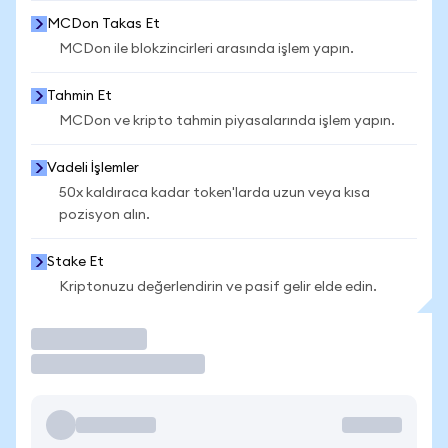
MCDon Takas Et
MCDon ile blokzincirleri arasında işlem yapın.
Tahmin Et
MCDon ve kripto tahmin piyasalarında işlem yapın.
Vadeli İşlemler
50x kaldıraca kadar token'larda uzun veya kısa
pozisyon alın.
Stake Et
Kriptonuzu değerlendirin ve pasif gelir elde edin.
İşlem Yap