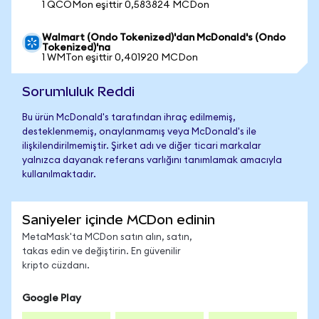
1 QCOMon eşittir 0,583824 MCDon
Walmart (Ondo Tokenized)'dan McDonald's (Ondo
Tokenized)'na
1 WMTon eşittir 0,401920 MCDon
Sorumluluk Reddi
Bu ürün McDonald's tarafından ihraç edilmemiş,
desteklenmemiş, onaylanmamış veya McDonald's ile
ilişkilendirilmemiştir. Şirket adı ve diğer ticari markalar
yalnızca dayanak referans varlığını tanımlamak amacıyla
kullanılmaktadır.
Saniyeler içinde MCDon edinin
MetaMask'ta MCDon satın alın, satın,
takas edin ve değiştirin. En güvenilir
kripto cüzdanı.
Google Play