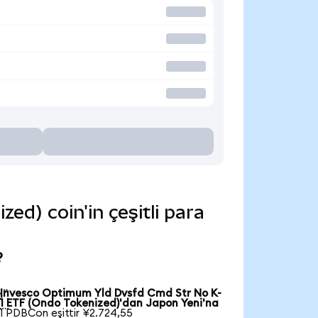
d) coin'in çeşitli para
?
Invesco Optimum Yld Dvsfd Cmd Str No K-

1 ETF (Ondo Tokenized)'dan Japon Yeni'na
1 PDBCon eşittir ¥2.724,55