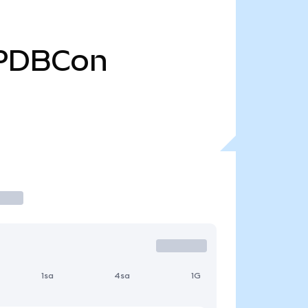
PDBCon
1sa
4sa
1G