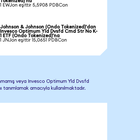
Tokenized)'na
1 EWJon eşittir 5,5908 PDBCon
Johnson & Johnson (Ondo Tokenized)'dan
Invesco Optimum Yld Dvsfd Cmd Str No K-
1 ETF (Ondo Tokenized)'na
1 JNJon eşittir 15,0651 PDBCon
lanmamış veya Invesco Optimum Yld Dvsfd
ğını tanımlamak amacıyla kullanılmaktadır.