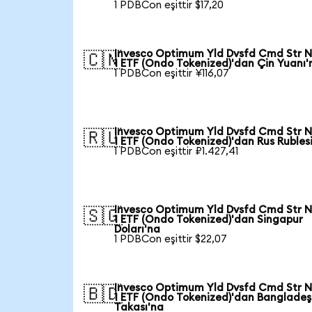
1 PDBCon eşittir $17,20
Invesco Optimum Yld Dvsfd Cmd Str N
🇨🇳
1 ETF (Ondo Tokenized)'dan Çin Yuanı'
1 PDBCon eşittir ¥116,07
Invesco Optimum Yld Dvsfd Cmd Str N
🇷🇺
1 ETF (Ondo Tokenized)'dan Rus Rubles
1 PDBCon eşittir ₽1.427,41
Invesco Optimum Yld Dvsfd Cmd Str N
🇸🇬
1 ETF (Ondo Tokenized)'dan Singapur
Doları'na
1 PDBCon eşittir $22,07
Invesco Optimum Yld Dvsfd Cmd Str N
🇧🇩
1 ETF (Ondo Tokenized)'dan Bangladeş
Takası'na