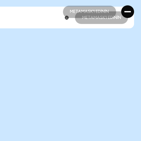
METAMASK'I EDİNİN
METAMASK'I EDİNİN
METAMASK'I EDİNİN
METAMASK'I EDİNİN