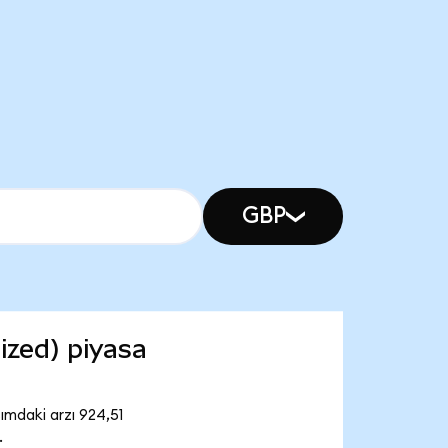
GBP
zed) piyasa
mdaki arzı 924,51
.