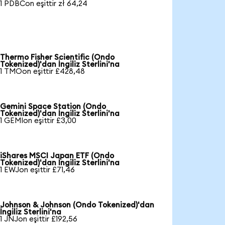
1 PDBCon eşittir zł 64,24
Thermo Fisher Scientific (Ondo
Tokenized)'dan İngiliz Sterlini'na
1 TMOon eşittir £428,48
Gemini Space Station (Ondo
Tokenized)'dan İngiliz Sterlini'na
1 GEMIon eşittir £3,00
iShares MSCI Japan ETF (Ondo
Tokenized)'dan İngiliz Sterlini'na
1 EWJon eşittir £71,46
Johnson & Johnson (Ondo Tokenized)'dan
İngiliz Sterlini'na
1 JNJon eşittir £192,56