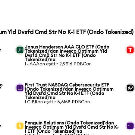
mum Yld Dvsfd Cmd Str No K-1 ETF (Ondo Tokenized) 
Janus Henderson AAA CLO ETF (Ondo
F
Tokenized)'dan Invesco Optimum Yld
Dvsfd Cmd Str No K-1 ETF (Ondo
Tokenized)'na
1 JAAAon eşittir 2,9916 PDBCon
co
First Trust NASDAQ Cybersecurity ETF
F
(Ondo Tokenized)'dan Invesco Optimum
Yld Dvsfd Cmd Str No K-1 ETF (Ondo
Tokenized)'na
1 CIBRon eşittir 5,6158 PDBCon
Penguin Solutions (Ondo Tokenized)'dan
F
Invesco Optimum Yld Dvsfd Cmd Str No K-
1 ETF (Ondo Tokenized)'na