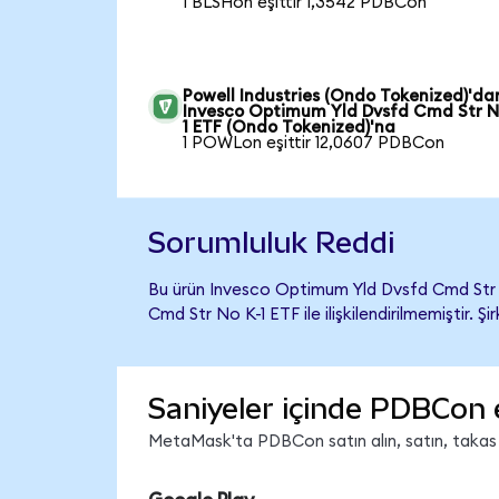
1 BLSHon eşittir 1,3542 PDBCon
Powell Industries (Ondo Tokenized)'da
Invesco Optimum Yld Dvsfd Cmd Str N
1 ETF (Ondo Tokenized)'na
1 POWLon eşittir 12,0607 PDBCon
Sorumluluk Reddi
Bu ürün Invesco Optimum Yld Dvsfd Cmd Str 
Cmd Str No K-1 ETF ile ilişkilendirilmemiştir. 
Saniyeler içinde PDBCon 
MetaMask'ta PDBCon satın alın, satın, takas ed