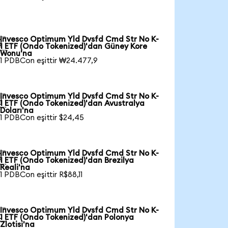
Invesco Optimum Yld Dvsfd Cmd Str No K-

1 ETF (Ondo Tokenized)'dan Güney Kore
Wonu'na
1 PDBCon eşittir ₩24.477,9
Invesco Optimum Yld Dvsfd Cmd Str No K-

1 ETF (Ondo Tokenized)'dan Avustralya
Doları'na
1 PDBCon eşittir $24,45
Invesco Optimum Yld Dvsfd Cmd Str No K-

1 ETF (Ondo Tokenized)'dan Brezilya
Reali'na
1 PDBCon eşittir R$88,11
Invesco Optimum Yld Dvsfd Cmd Str No K-

1 ETF (Ondo Tokenized)'dan Polonya
Zlotisi'na