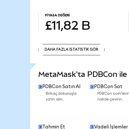
PIYASA DEĞERI
£11,82 B
DAHA FAZLA İSTATİSTİK GÖR
DAHA FAZLA İSTATİSTİK GÖR
MetaMask'ta PDBCon ile n
PDBCon Satın Al
PDBCon Sat
Birkaç dokunuşla
PDBCon coin'lerin
satın alın.
nakde çevirin.
Tahmin Et
Vadeli İşlemler