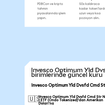
PDBCon ve kripto
50x kaldıraca
tahmin
kadar token'lard
piyasalarında işlem
uzun veya kısa
yapın.
pozisyon alın.
Invesco Optimum Yld Dvsf
birimlerinde güncel kuru
Invesco Optimum Yld Dvsfd Cmd Str
Invesco Optimum Yld Dvsfd Cmd Str N
🇺🇸
1 ETF (Ondo Tokenized)'dan Amerikan
Doları'na