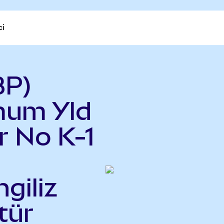
ci
BP)
mum Yld
r No K-1
ngiliz
tür