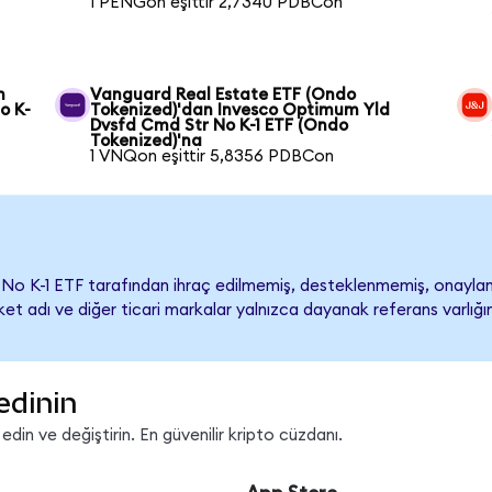
1 PENGon eşittir 2,7340 PDBCon
n
Vanguard Real Estate ETF (Ondo
o K-
Tokenized)'dan Invesco Optimum Yld
Dvsfd Cmd Str No K-1 ETF (Ondo
Tokenized)'na
1 VNQon eşittir 5,8356 PDBCon
No K-1 ETF tarafından ihraç edilmemiş, desteklenmemiş, onay
Şirket adı ve diğer ticari markalar yalnızca dayanak referans varlı
edinin
in ve değiştirin. En güvenilir kripto cüzdanı.