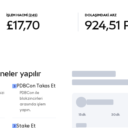
İŞLEM HACMI
(24S)
DOLAŞIMDAKI ARZ
£17,70
924,51
eler yapılır
İşlem Yap
PDBCon Takas Et
izi
PDBCon ile
blokzincirleri
arasında işlem
yapın.
15dk
30dk
Stake Et