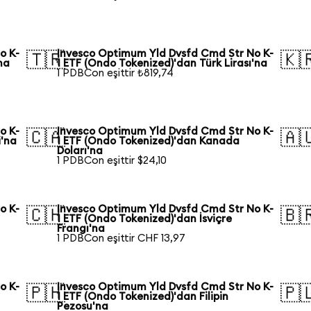
o K-
Invesco Optimum Yld Dvsfd Cmd Str No K-
🇹🇷
🇰
na
1 ETF (Ondo Tokenized)'dan Türk Lirası'na
1 PDBCon eşittir ₺819,74
o K-
Invesco Optimum Yld Dvsfd Cmd Str No K-
🇨🇦
🇦
i'na
1 ETF (Ondo Tokenized)'dan Kanada
Doları'na
1 PDBCon eşittir $24,10
o K-
Invesco Optimum Yld Dvsfd Cmd Str No K-
🇨🇭
🇧
1 ETF (Ondo Tokenized)'dan İsviçre
Frangı'na
1 PDBCon eşittir CHF 13,97
o K-
Invesco Optimum Yld Dvsfd Cmd Str No K-
🇵🇭
🇵
1 ETF (Ondo Tokenized)'dan Filipin
Pezosu'na