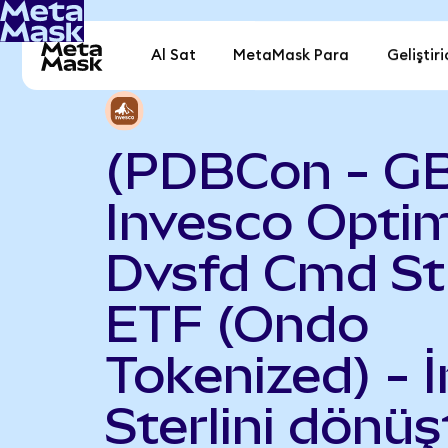
Al Sat
MetaMask Para
Geliştiri
(PDBCon - G
Invesco Opti
Dvsfd Cmd St
ETF (Ondo
Tokenized) - İ
Sterlini dönüş