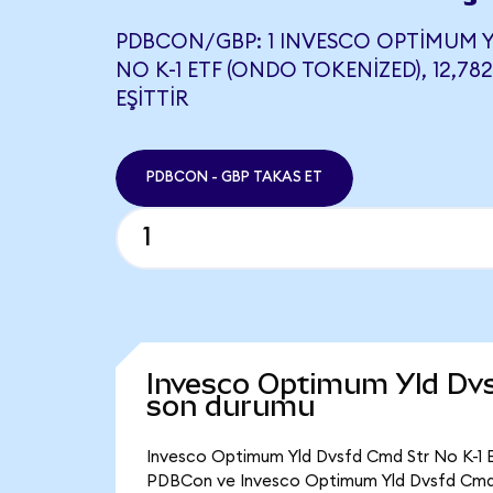
PDBCON/GBP: 1 INVESCO OPTIMUM 
NO K-1 ETF (ONDO TOKENIZED), 12,78
EŞITTIR
PDBCON - GBP TAKAS ET
Invesco Optimum Yld Dvs
son durumu
Invesco Optimum Yld Dvsfd Cmd Str No K-1 ET
PDBCon ve Invesco Optimum Yld Dvsfd Cmd St