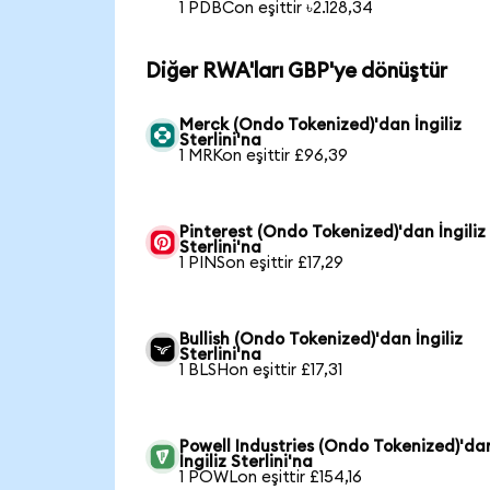
1 PDBCon eşittir ৳2.128,34
Diğer RWA'ları GBP'ye dönüştür
Merck (Ondo Tokenized)'dan İngiliz
Sterlini'na
1 MRKon eşittir £96,39
Pinterest (Ondo Tokenized)'dan İngiliz
Sterlini'na
1 PINSon eşittir £17,29
Bullish (Ondo Tokenized)'dan İngiliz
Sterlini'na
1 BLSHon eşittir £17,31
Powell Industries (Ondo Tokenized)'da
İngiliz Sterlini'na
1 POWLon eşittir £154,16