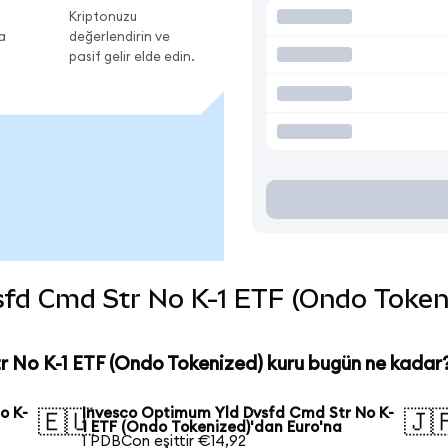
Kriptonuzu
a
değerlendirin ve
pasif gelir elde edin.
d Cmd Str No K-1 ETF (Ondo Tokenize
 No K-1 ETF (Ondo Tokenized) kuru bugün ne kadar
o K-
Invesco Optimum Yld Dvsfd Cmd Str No K-
🇪🇺
🇯
1 ETF (Ondo Tokenized)'dan Euro'na
1 PDBCon eşittir €14,92