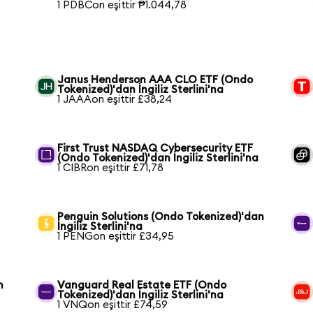
1 PDBCon eşittir ₱1.044,78
Janus Henderson AAA CLO ETF (Ondo
Tokenized)'dan İngiliz Sterlini'na
1 JAAAon eşittir £38,24
First Trust NASDAQ Cybersecurity ETF
(Ondo Tokenized)'dan İngiliz Sterlini'na
1 CIBRon eşittir £71,78
Penguin Solutions (Ondo Tokenized)'dan
İngiliz Sterlini'na
1 PENGon eşittir £34,95
n
Vanguard Real Estate ETF (Ondo
Tokenized)'dan İngiliz Sterlini'na
1 VNQon eşittir £74,59