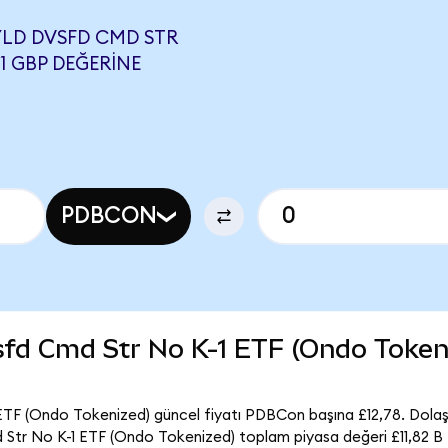
YLD DVSFD CMD STR
21 GBP DEĞERINE
PDBCON
fd Cmd Str No K-1 ETF (Ondo Tokeni
F (Ondo Tokenized) güncel fiyatı PDBCon başına £12,78. Dolaşı
r No K-1 ETF (Ondo Tokenized) toplam piyasa değeri £11,82 B 