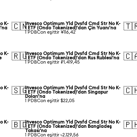
o K-
Invesco Optimum Yld Dvsfd Cmd Str No K-
🇨🇳
🇹
i'na
1 ETF (Ondo Tokenized)'dan Çin Yuanı'na
1 PDBCon eşittir ¥116,42
o K-
Invesco Optimum Yld Dvsfd Cmd Str No K-
🇷🇺
🇨
e
1 ETF (Ondo Tokenized)'dan Rus Rublesi'na
1 PDBCon eşittir ₽1.419,45
o K-
Invesco Optimum Yld Dvsfd Cmd Str No K-
🇸🇬
🇨
a
1 ETF (Ondo Tokenized)'dan Singapur
Doları'na
1 PDBCon eşittir $22,05
o K-
Invesco Optimum Yld Dvsfd Cmd Str No K-
🇧🇩
🇵
1 ETF (Ondo Tokenized)'dan Bangladeş
Takası'na
1 PDBCon eşittir ৳2.129,56