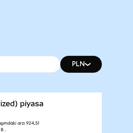
PLN
zed) piyasa
şımdaki arzı 924,51
B .