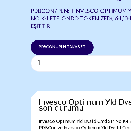
PDBCON/PLN: 1 INVESCO OPTIMUM 
NO K-1 ETF (ONDO TOKENIZED), 64,10
EŞITTIR
PDBCON - PLN TAKAS ET
Invesco Optimum Yld Dvs
son durumu
Invesco Optimum Yld Dvsfd Cmd Str No K-1 ET
PDBCon ve Invesco Optimum Yld Dvsfd Cmd St