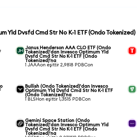
mum Yld Dvsfd Cmd Str No K-1 ETF (Ondo Tokenized) 
Janus Henderson AAA CLO ETF (Ondo
F
Tokenized)'dan Invesco Optimum Yld
Dvsfd Cmd Str No K-1 ETF (Ondo
Tokenized)'na
1 JAAAon eşittir 2,9818 PDBCon
co
Bullish (Ondo Tokenized)'dan Invesco
F
Optimum Yld Dvsfd Cmd Str No K-1 ETF
(Ondo Tokenized)'na
1 BLSHon eşittir 1,3515 PDBCon
Gemini Space Station (Ondo
Tokenized)'dan Invesco Optimum Yld
Dvsfd Cmd Str No K-1 ETF (Ondo
Tokenized)'na