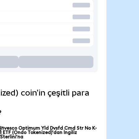
d) coin'in çeşitli para
?
Invesco Optimum Yld Dvsfd Cmd Str No K-

1 ETF (Ondo Tokenized)'dan İngiliz
Sterlini'na