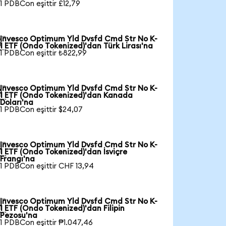
1 PDBCon eşittir £12,79
Invesco Optimum Yld Dvsfd Cmd Str No K-

1 ETF (Ondo Tokenized)'dan Türk Lirası'na
1 PDBCon eşittir ₺822,99
Invesco Optimum Yld Dvsfd Cmd Str No K-

1 ETF (Ondo Tokenized)'dan Kanada
Doları'na
1 PDBCon eşittir $24,07
Invesco Optimum Yld Dvsfd Cmd Str No K-

1 ETF (Ondo Tokenized)'dan İsviçre
Frangı'na
1 PDBCon eşittir CHF 13,94
Invesco Optimum Yld Dvsfd Cmd Str No K-

1 ETF (Ondo Tokenized)'dan Filipin
Pezosu'na
1 PDBCon eşittir ₱1.047,46