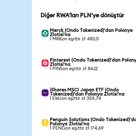
Diğer RWA'ları PLN'ye dönüştür
Merck (Ondo Tokenized)'dan Polonya
Zlotisi'na
1 MRKon eşittir zł 480,11
Pinterest (Ondo Tokenized)'dan Polon
Zlotisi'na
1 PINSon eşittir zł 86,12
iShares MSCI Japan ETF (Ondo
Tokenized)'dan Polonya Zlotisi'na
1 EWJon eşittir zł 359,74
Penguin Solutions (Ondo Tokenized)'d
Polonya Zlotisi'na
1 PENGon eşittir zł 174,69