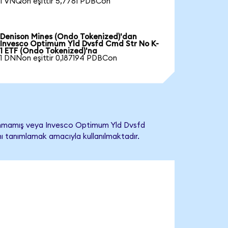
1 VNQon eşittir 5,7781 PDBCon
Denison Mines (Ondo Tokenized)'dan
Invesco Optimum Yld Dvsfd Cmd Str No K-
1 ETF (Ondo Tokenized)'na
1 DNNon eşittir 0,187194 PDBCon
lanmamış veya Invesco Optimum Yld Dvsfd
ğını tanımlamak amacıyla kullanılmaktadır.