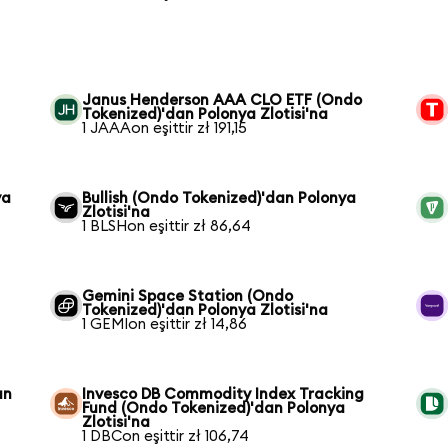
Janus Henderson AAA CLO ETF (Ondo
Tokenized)'dan Polonya Zlotisi'na
1 JAAAon eşittir zł 191,15
ya
Bullish (Ondo Tokenized)'dan Polonya
Zlotisi'na
1 BLSHon eşittir zł 86,64
Gemini Space Station (Ondo
Tokenized)'dan Polonya Zlotisi'na
1 GEMIon eşittir zł 14,86
an
Invesco DB Commodity Index Tracking
Fund (Ondo Tokenized)'dan Polonya
Zlotisi'na
1 DBCon eşittir zł 106,74