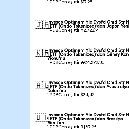
1 PDBCon eşittir $17,25
Invesco Optimum Yld Dvsfd Cmd Str N
🇯🇵
1 ETF (Ondo Tokenized)'dan Japon Yen
1 PDBCon eşittir ¥2.722,9
Invesco Optimum Yld Dvsfd Cmd Str N
🇰🇷
1 ETF (Ondo Tokenized)'dan Güney Kor
Wonu'na
1 PDBCon eşittir ₩24.292,35
Invesco Optimum Yld Dvsfd Cmd Str N
🇦🇺
1 ETF (Ondo Tokenized)'dan Avustraly
Doları'na
1 PDBCon eşittir $24,42
Invesco Optimum Yld Dvsfd Cmd Str N
🇧🇷
1 ETF (Ondo Tokenized)'dan Brezilya
Reali'na
1 PDBCon eşittir R$87,95