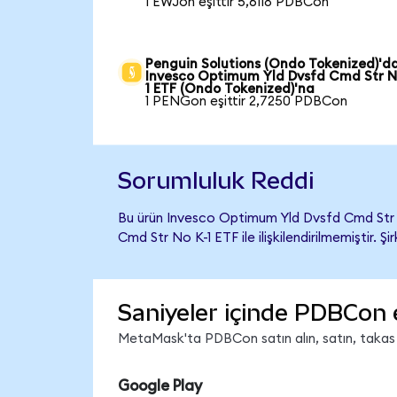
1 EWJon eşittir 5,6118 PDBCon
Penguin Solutions (Ondo Tokenized)'d
Invesco Optimum Yld Dvsfd Cmd Str N
1 ETF (Ondo Tokenized)'na
1 PENGon eşittir 2,7250 PDBCon
Sorumluluk Reddi
Bu ürün Invesco Optimum Yld Dvsfd Cmd Str 
Cmd Str No K-1 ETF ile ilişkilendirilmemiştir. 
Saniyeler içinde PDBCon 
MetaMask'ta PDBCon satın alın, satın, takas ed
Google Play