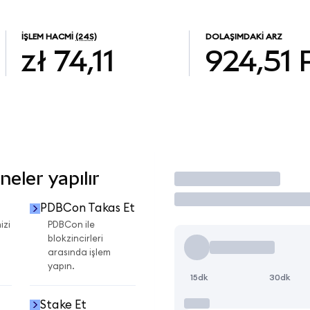
İŞLEM HACMI
(24S)
DOLAŞIMDAKI ARZ
zł 74,11
924,51
eler yapılır
İşlem Yap
PDBCon Takas Et
izi
PDBCon ile
blokzincirleri
arasında işlem
yapın.
15dk
30dk
Stake Et