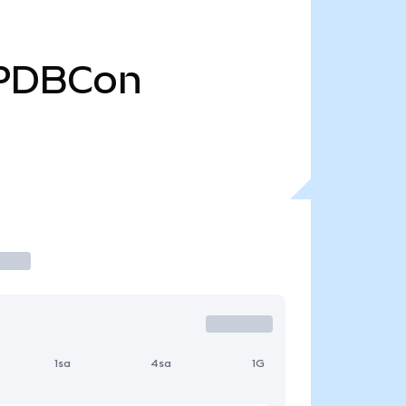
PDBCon
1sa
4sa
1G