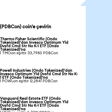
(PDBCon) coin'e çevirin
Thermo Fisher Scientific (Ondo
Tokenized)'dan Invesco Optimum Yld
Dvsfd Cmd Str No K-1 ETF (Ondo
Tokenized)'na
1 TMOon eşittir 33,7980 PDBCon
Powell Industries (Ondo Tokenized)'dan
Invesco Optimum Yld Dvsfd Cmd Str No K-
1 ETF (Ondo Tokenized)'na
1 POWLon eşittir 12,2841 PDBCon
Vanguard Real Estate ETF (Ondo
Tokenized)'dan Invesco Optimum Yld
Dvsfd Cmd Str No K-1 ETF (Ondo
Tokenized)'na