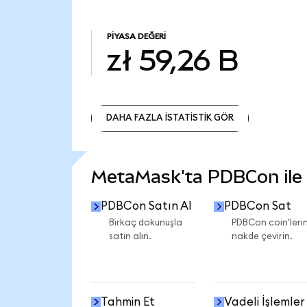
PIYASA DEĞERI
zł 59,26 B
DAHA FAZLA İSTATİSTİK GÖR
DAHA FAZLA İSTATİSTİK GÖR
MetaMask'ta PDBCon ile n
PDBCon Satın Al
PDBCon Sat
Birkaç dokunuşla
PDBCon coin'lerin
satın alın.
nakde çevirin.
Tahmin Et
Vadeli İşlemler