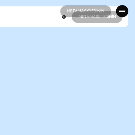
METAMASK'I EDİNİN
METAMASK'I EDİNİN
METAMASK'I EDİNİN
METAMASK'I EDİNİN