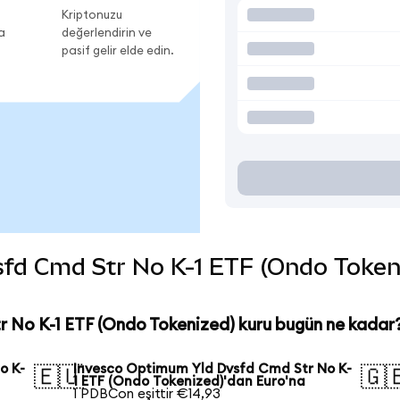
Kriptonuzu
a
değerlendirin ve
pasif gelir elde edin.
d Cmd Str No K-1 ETF (Ondo Tokenize
 No K-1 ETF (Ondo Tokenized) kuru bugün ne kadar
o K-
Invesco Optimum Yld Dvsfd Cmd Str No K-
🇪🇺
🇬
1 ETF (Ondo Tokenized)'dan Euro'na
1 PDBCon eşittir €14,93