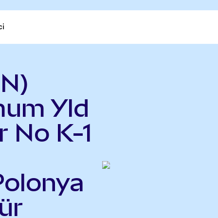
ci
LN)
mum Yld
r No K-1
Polonya
ür