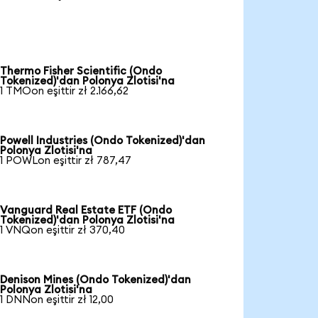
Thermo Fisher Scientific (Ondo
Tokenized)'dan Polonya Zlotisi'na
1 TMOon eşittir zł 2.166,62
Powell Industries (Ondo Tokenized)'dan
Polonya Zlotisi'na
1 POWLon eşittir zł 787,47
Vanguard Real Estate ETF (Ondo
Tokenized)'dan Polonya Zlotisi'na
1 VNQon eşittir zł 370,40
Denison Mines (Ondo Tokenized)'dan
Polonya Zlotisi'na
1 DNNon eşittir zł 12,00