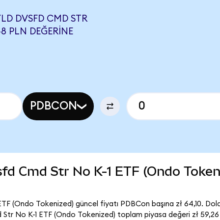
YLD DVSFD CMD STR
48 PLN DEĞERINE
PDBCON
fd Cmd Str No K-1 ETF (Ondo Tokeni
F (Ondo Tokenized) güncel fiyatı PDBCon başına zł 64,10. Dola
r No K-1 ETF (Ondo Tokenized) toplam piyasa değeri zł 59,26 