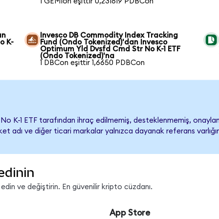
1 GEMIon eşittir 0,231819 PDBCon
an
Invesco DB Commodity Index Tracking
o K-
Fund (Ondo Tokenized)'dan Invesco
Optimum Yld Dvsfd Cmd Str No K-1 ETF
(Ondo Tokenized)'na
1 DBCon eşittir 1,6650 PDBCon
No K-1 ETF tarafından ihraç edilmemiş, desteklenmemiş, onay
Şirket adı ve diğer ticari markalar yalnızca dayanak referans varlı
edinin
in ve değiştirin. En güvenilir kripto cüzdanı.
App Store