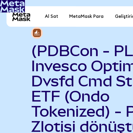
Al Sat
MetaMask Para
Geliştiri
(PDBCon - P
Invesco Opti
Dvsfd Cmd St
ETF (Ondo
Tokenized) - 
Zlotisi dönüşt