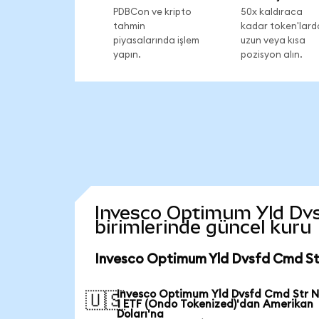
PDBCon ve kripto
50x kaldıraca
tahmin
kadar token'lard
piyasalarında işlem
uzun veya kısa
yapın.
pozisyon alın.
Invesco Optimum Yld Dvsf
birimlerinde güncel kuru
Invesco Optimum Yld Dvsfd Cmd Str
Invesco Optimum Yld Dvsfd Cmd Str N
🇺🇸
1 ETF (Ondo Tokenized)'dan Amerikan
Doları'na