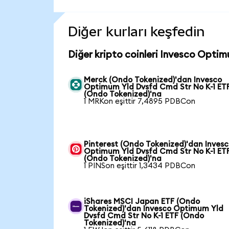
Diğer kurları keşfedin
Diğer kripto coinleri Invesco Opti
Merck (Ondo Tokenized)'dan Invesco
Optimum Yld Dvsfd Cmd Str No K-1 ET
(Ondo Tokenized)'na
1 MRKon eşittir 7,4895 PDBCon
Pinterest (Ondo Tokenized)'dan Inves
Optimum Yld Dvsfd Cmd Str No K-1 ET
(Ondo Tokenized)'na
1 PINSon eşittir 1,3434 PDBCon
iShares MSCI Japan ETF (Ondo
Tokenized)'dan Invesco Optimum Yld
Dvsfd Cmd Str No K-1 ETF (Ondo
Tokenized)'na