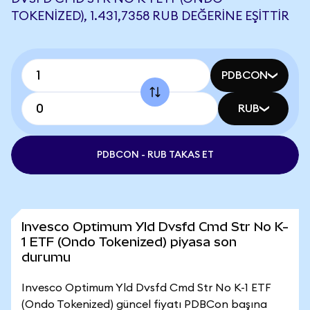
TOKENIZED), 1.431,7358 RUB DEĞERINE EŞITTIR
PDBCON
RUB
PDBCON - RUB TAKAS ET
Invesco Optimum Yld Dvsfd Cmd Str No K-
1 ETF (Ondo Tokenized) piyasa son
durumu
Invesco Optimum Yld Dvsfd Cmd Str No K-1 ETF
(Ondo Tokenized) güncel fiyatı PDBCon başına