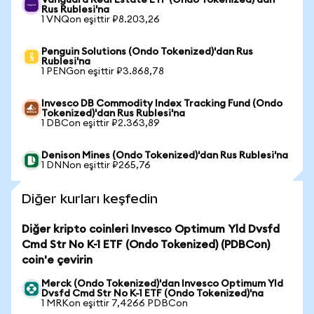
Vanguard Real Estate ETF (Ondo Tokenized)'dan
Rus Rublesi'na
1 VNQon eşittir ₽8.203,26
Penguin Solutions (Ondo Tokenized)'dan Rus
Rublesi'na
1 PENGon eşittir ₽3.868,78
Invesco DB Commodity Index Tracking Fund (Ondo
Tokenized)'dan Rus Rublesi'na
1 DBCon eşittir ₽2.363,89
Denison Mines (Ondo Tokenized)'dan Rus Rublesi'na
1 DNNon eşittir ₽265,76
Diğer kurları keşfedin
Diğer kripto coinleri Invesco Optimum Yld Dvsfd
Cmd Str No K-1 ETF (Ondo Tokenized) (PDBCon)
coin'e çevirin
Merck (Ondo Tokenized)'dan Invesco Optimum Yld
Dvsfd Cmd Str No K-1 ETF (Ondo Tokenized)'na
1 MRKon eşittir 7,4266 PDBCon