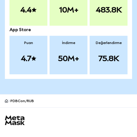
4.4
10M+
483.8K
App Store
Puan
İndirme
Değerlendirme
4.7
50M+
75.8K
PDBCon/RUB
MetaMask site alt bilgisi