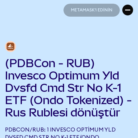
METAMASK'I EDİNİN
METAMASK'I EDİNİN
(PDBCon - RUB)
Invesco Optimum Yld
Dvsfd Cmd Str No K-1
ETF (Ondo Tokenized) -
Rus Rublesi dönüştür
PDBCON/RUB: 1 INVESCO OPTIMUM YLD
DVSFD CMD STR NO K-1 ETF (ONDO