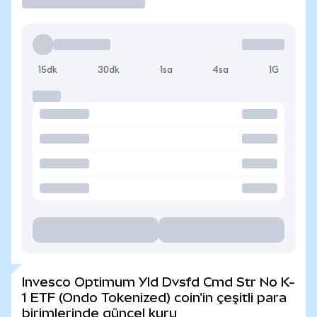
15dk
30dk
1sa
4sa
1G
Invesco Optimum Yld Dvsfd Cmd Str No K-
1 ETF (Ondo Tokenized) coin'in çeşitli para
birimlerinde güncel kuru