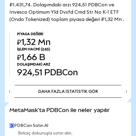
₽1.431,74. Dolaşımdaki arzı 924,51 PDBCon ve
Invesco Optimum Yld Dvsfd Cmd Str No K-1 ETF
(Ondo Tokenized) toplam piyasa değeri ₽1,32 Mn .
PIYASA DEĞERI
₽1,32 Mn
İŞLEM HACMI
(24S)
₽1,66 B
DOLAŞIMDAKI ARZ
924,51
PDBCon
DAHA FAZLA İSTATİSTİK GÖR
DAHA FAZLA İSTATİSTİK GÖR
MetaMask'ta PDBCon ile neler yapılır
PDBCon Satın Al
Birkaç dokunuşla satın alın.