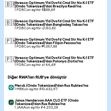
Invesco Optimum Yld Dvsfd Cmd Str No K-1 ETF
🇧🇷
(Ondo Tokenized)'dan Brezilya Reali'na
1 PDBCon eşittir R$88,69
Invesco Optimum Yld Dvsfd Cmd Str No K-1 ETF
🇧🇩
(Ondo Tokenized)'dan Bangladeş Takası'na
1 PDBCon eşittir ৳2.153,82
Invesco Optimum Yld Dvsfd Cmd Str No K-1 ETF
🇵🇭
(Ondo Tokenized)'dan Filipin Pezosu'na
1 PDBCon eşittir ₱1.057,88
Invesco Optimum Yld Dvsfd Cmd Str No K-1 ETF
🇵🇱
(Ondo Tokenized)'dan Polonya Zlotisi'na
1 PDBCon eşittir zł 64,69
Diğer RWA'ları RUB'ye dönüştür
Merck (Ondo Tokenized)'dan Rus Rublesi'na
1 MRKon eşittir ₽10.632,97
Janus Henderson AAA CLO ETF (Ondo
Tokenized)'dan Rus Rublesi'na
1 JAAAon eşittir ₽4.233,28