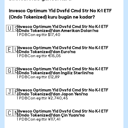
Invesco Optimum Yld Dvsfd Cmd Str No K-1 ETF
(Ondo Tokenized) kuru bugün ne kadar?
Invesco Optimum Yld Dvsfd Cmd Str No K-1 ETF
🇺🇸
(Ondo Tokenized)'dan Amerikan Doları'na
1 PDBCon eşittir $17,40
Invesco Optimum Yld Dvsfd Cmd Str No K-1 ETF
🇪🇺
(Ondo Tokenized)'dan Euro'na
1 PDBCon eşittir €15,05
Invesco Optimum Yld Dvsfd Cmd Str No K-1 ETF
🇬🇧
(Ondo Tokenized)'dan İngiliz Sterlini'na
1 PDBCon eşittir £12,89
Invesco Optimum Yld Dvsfd Cmd Str No K-1 ETF
🇯🇵
(Ondo Tokenized)'dan Japon Yeni'na
1 PDBCon eşittir ¥2.740,45
Invesco Optimum Yld Dvsfd Cmd Str No K-1 ETF
🇨🇳
(Ondo Tokenized)'dan Çin Yuanı'na
1 PDBCon eşittir ¥117,41