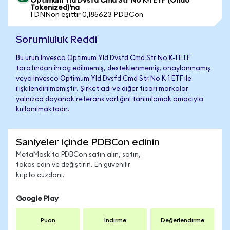
Optimum Yld Dvsfd Cmd Str No K-1 ETF (Ondo
Tokenized)'na
1 DNNon eşittir 0,185623 PDBCon
Sorumluluk Reddi
Bu ürün Invesco Optimum Yld Dvsfd Cmd Str No K-1 ETF
tarafından ihraç edilmemiş, desteklenmemiş, onaylanmamış
veya Invesco Optimum Yld Dvsfd Cmd Str No K-1 ETF ile
ilişkilendirilmemiştir. Şirket adı ve diğer ticari markalar
yalnızca dayanak referans varlığını tanımlamak amacıyla
kullanılmaktadır.
Saniyeler içinde PDBCon edinin
MetaMask'ta PDBCon satın alın, satın,
takas edin ve değiştirin. En güvenilir
kripto cüzdanı.
Google Play
Puan
İndirme
Değerlendirme