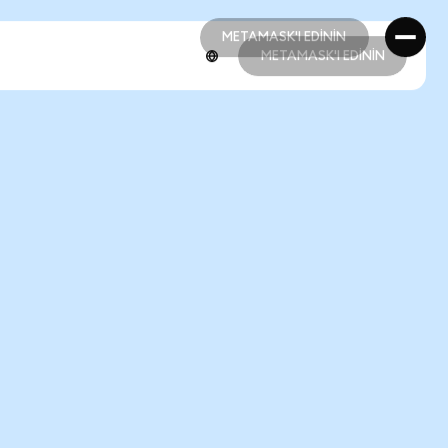
METAMASK'I EDİNİN
METAMASK'I EDİNİN
METAMASK'I EDİNİN
METAMASK'I EDİNİN