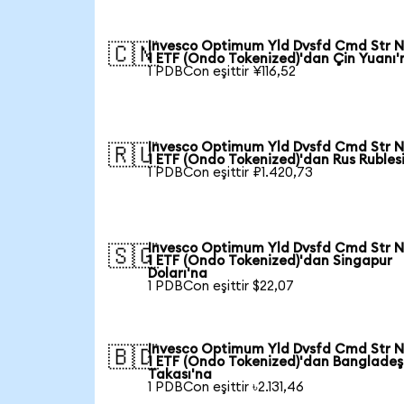
Invesco Optimum Yld Dvsfd Cmd Str N
🇨🇳
1 ETF (Ondo Tokenized)'dan Çin Yuanı'
1 PDBCon eşittir ¥116,52
Invesco Optimum Yld Dvsfd Cmd Str N
🇷🇺
1 ETF (Ondo Tokenized)'dan Rus Rubles
1 PDBCon eşittir ₽1.420,73
Invesco Optimum Yld Dvsfd Cmd Str N
🇸🇬
1 ETF (Ondo Tokenized)'dan Singapur
Doları'na
1 PDBCon eşittir $22,07
Invesco Optimum Yld Dvsfd Cmd Str N
🇧🇩
1 ETF (Ondo Tokenized)'dan Bangladeş
Takası'na
1 PDBCon eşittir ৳2.131,46