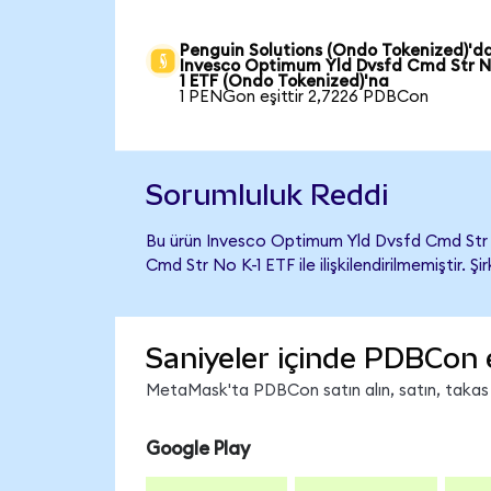
Penguin Solutions (Ondo Tokenized)'d
Invesco Optimum Yld Dvsfd Cmd Str N
1 ETF (Ondo Tokenized)'na
1 PENGon eşittir 2,7226 PDBCon
Sorumluluk Reddi
Bu ürün Invesco Optimum Yld Dvsfd Cmd Str 
Cmd Str No K-1 ETF ile ilişkilendirilmemiştir. 
Saniyeler içinde PDBCon 
MetaMask'ta PDBCon satın alın, satın, takas ed
Google Play