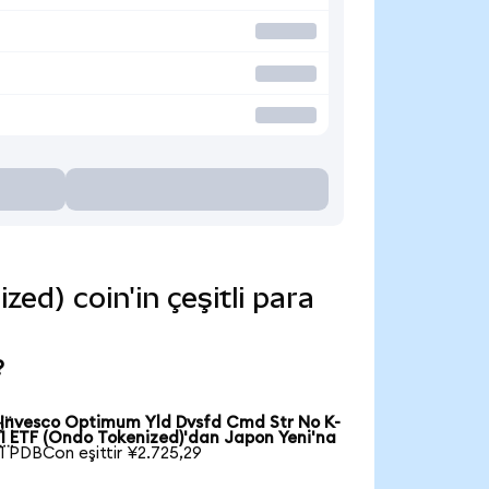
d) coin'in çeşitli para
?
Invesco Optimum Yld Dvsfd Cmd Str No K-

1 ETF (Ondo Tokenized)'dan Japon Yeni'na
1 PDBCon eşittir ¥2.725,29