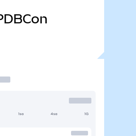
PDBCon
1sa
4sa
1G