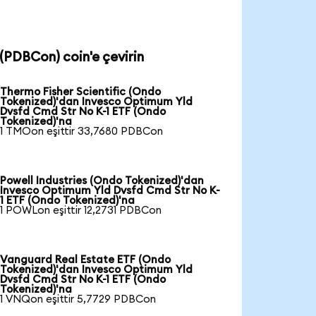
(PDBCon) coin'e çevirin
Thermo Fisher Scientific (Ondo
Tokenized)'dan Invesco Optimum Yld
Dvsfd Cmd Str No K-1 ETF (Ondo
Tokenized)'na
1 TMOon eşittir 33,7680 PDBCon
Powell Industries (Ondo Tokenized)'dan
Invesco Optimum Yld Dvsfd Cmd Str No K-
1 ETF (Ondo Tokenized)'na
1 POWLon eşittir 12,2731 PDBCon
Vanguard Real Estate ETF (Ondo
Tokenized)'dan Invesco Optimum Yld
Dvsfd Cmd Str No K-1 ETF (Ondo
Tokenized)'na
1 VNQon eşittir 5,7729 PDBCon