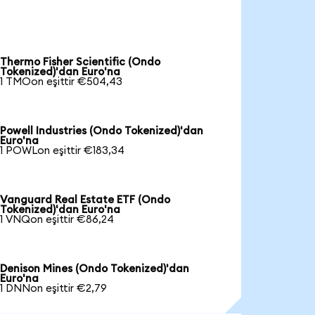
Thermo Fisher Scientific (Ondo
Tokenized)'dan Euro'na
1 TMOon eşittir €504,43
Powell Industries (Ondo Tokenized)'dan
Euro'na
1 POWLon eşittir €183,34
Vanguard Real Estate ETF (Ondo
Tokenized)'dan Euro'na
1 VNQon eşittir €86,24
Denison Mines (Ondo Tokenized)'dan
Euro'na
1 DNNon eşittir €2,79