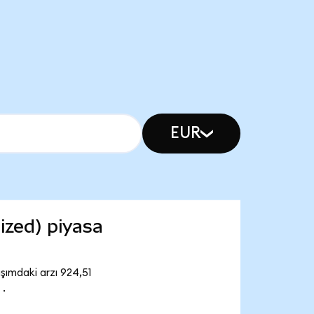
EUR
zed) piyasa
ımdaki arzı 924,51
 .