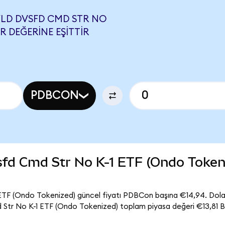
YLD DVSFD CMD STR NO
UR DEĞERINE EŞITTIR
PDBCON
fd Cmd Str No K-1 ETF (Ondo Tokeni
TF (Ondo Tokenized) güncel fiyatı PDBCon başına €14,94. Dolaş
r No K-1 ETF (Ondo Tokenized) toplam piyasa değeri €13,81 B