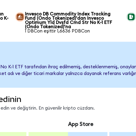
an
Invesco DB Commodity Index Tracking
o K-
Fund (Ondo Tokenized)'dan Invesco
Optimum Yld Dvsfd Cmd Str No K-1 ETF
(Ondo Tokenized)'na
1 DBCon eşittir 1,6636 PDBCon
No K-1 ETF tarafından ihraç edilmemiş, desteklenmemiş, onay
Şirket adı ve diğer ticari markalar yalnızca dayanak referans varlı
edinin
in ve değiştirin. En güvenilir kripto cüzdanı.
App Store