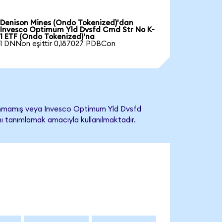
Denison Mines (Ondo Tokenized)'dan
Invesco Optimum Yld Dvsfd Cmd Str No K-
1 ETF (Ondo Tokenized)'na
1 DNNon eşittir 0,187027 PDBCon
lanmamış veya Invesco Optimum Yld Dvsfd
ğını tanımlamak amacıyla kullanılmaktadır.