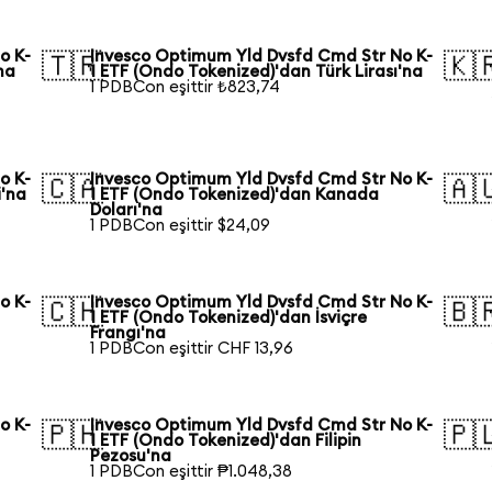
o K-
Invesco Optimum Yld Dvsfd Cmd Str No K-
🇹🇷
🇰
na
1 ETF (Ondo Tokenized)'dan Türk Lirası'na
1 PDBCon eşittir ₺823,74
o K-
Invesco Optimum Yld Dvsfd Cmd Str No K-
🇨🇦
🇦
i'na
1 ETF (Ondo Tokenized)'dan Kanada
Doları'na
1 PDBCon eşittir $24,09
o K-
Invesco Optimum Yld Dvsfd Cmd Str No K-
🇨🇭
🇧
1 ETF (Ondo Tokenized)'dan İsviçre
Frangı'na
1 PDBCon eşittir CHF 13,96
o K-
Invesco Optimum Yld Dvsfd Cmd Str No K-
🇵🇭
🇵
1 ETF (Ondo Tokenized)'dan Filipin
Pezosu'na
1 PDBCon eşittir ₱1.048,38