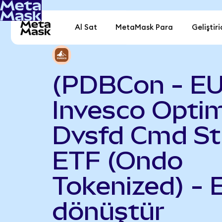
Al Sat
MetaMask Para
Geliştiri
(PDBCon - E
Invesco Opti
Dvsfd Cmd St
ETF (Ondo
Tokenized) - 
dönüştür