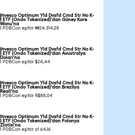
Invesco Optimum Yld Dvsfd Cmd Str No K-

1 ETF (Ondo Tokenized)'dan Güney Kore
Wonu'na
1 PDBCon eşittir ₩24.314,28
Invesco Optimum Yld Dvsfd Cmd Str No K-

1 ETF (Ondo Tokenized)'dan Avustralya
Doları'na
1 PDBCon eşittir $24,44
Invesco Optimum Yld Dvsfd Cmd Str No K-

1 ETF (Ondo Tokenized)'dan Brezilya
Reali'na
1 PDBCon eşittir R$88,04
Invesco Optimum Yld Dvsfd Cmd Str No K-

1 ETF (Ondo Tokenized)'dan Polonya
Zlotisi'na
1 PDBCon eşittir zł 64,16