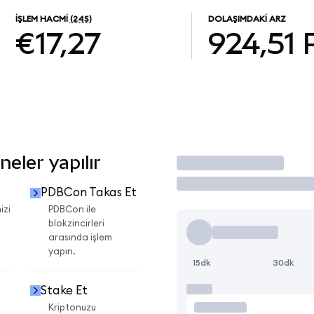
İŞLEM HACMI
(24S)
DOLAŞIMDAKI ARZ
€17,27
924,51
eler yapılır
İşlem Yap
PDBCon Takas Et
izi
PDBCon ile
blokzincirleri
arasında işlem
yapın.
15dk
30dk
Stake Et
Kriptonuzu