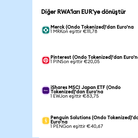
Diğer RWA'ları EUR'ye dönüştür
Merck (Ondo Tokenized)'dan Euro'na
1 MRKon eşittir €111,78
Pinterest (Ondo Tokenized)'dan Euro'
1 PINSon eşittir €20,05
iShares MSCI Japan ETF (Ondo
Tokenized)'dan Euro'na
1 EWJon eşittir €83,75
Penguin Solutions (Ondo Tokenized)'d
Euro'na
1 PENGon eşittir €40,67