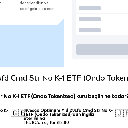
a
değerlendirin ve
pasif gelir elde edin.
d Cmd Str No K-1 ETF (Ondo Tokenize
 No K-1 ETF (Ondo Tokenized) kuru bugün ne kadar
o K-
Invesco Optimum Yld Dvsfd Cmd Str No K-
🇬🇧
🇯
1 ETF (Ondo Tokenized)'dan İngiliz
Sterlini'na
1 PDBCon eşittir £12,80