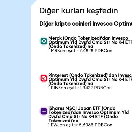
Diğer kurları keşfedin
Diğer kripto coinleri Invesco Opti
Merck (Ondo Tokenized)'dan Invesco
Optimum Yld Dvsfd Cmd Str No K-1 ET
(Ondo Tokenized)'na
1 MRKon eşittir 7,4828 PDBCon
Pinterest (Ondo Tokenized)'dan Inves
Optimum Yld Dvsfd Cmd Str No K-1 ET
(Ondo Tokenized)'na
1 PINSon eşittir 1,3422 PDBCon
iShares MSCI Japan ETF (Ondo
Tokenized)'dan Invesco Optimum Yld
Dvsfd Cmd Str No K-1 ETF (Ondo
Tokenized)'na
1 EWJon eşittir 5,6068 PDBCon