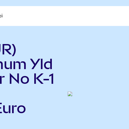
ci
UR)
mum Yld
r No K-1
Euro