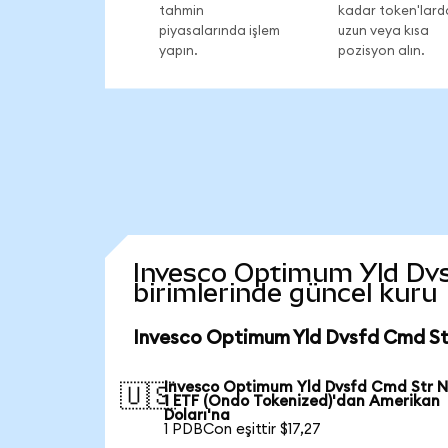
tahmin
kadar token'lard
piyasalarında işlem
uzun veya kısa
yapın.
pozisyon alın.
Invesco Optimum Yld Dvsf
birimlerinde güncel kuru
Invesco Optimum Yld Dvsfd Cmd Str
Invesco Optimum Yld Dvsfd Cmd Str N
🇺🇸
1 ETF (Ondo Tokenized)'dan Amerikan
Doları'na
1 PDBCon eşittir $17,27