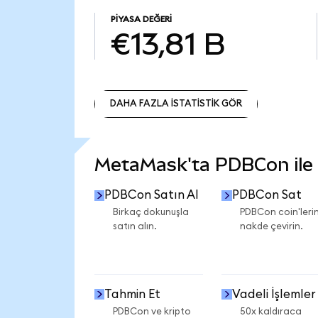
PIYASA DEĞERI
€13,81 B
DAHA FAZLA İSTATİSTİK GÖR
DAHA FAZLA İSTATİSTİK GÖR
MetaMask'ta PDBCon ile n
PDBCon Satın Al
PDBCon Sat
Birkaç dokunuşla
PDBCon coin'lerin
satın alın.
nakde çevirin.
Tahmin Et
Vadeli İşlemler
PDBCon ve kripto
50x kaldıraca