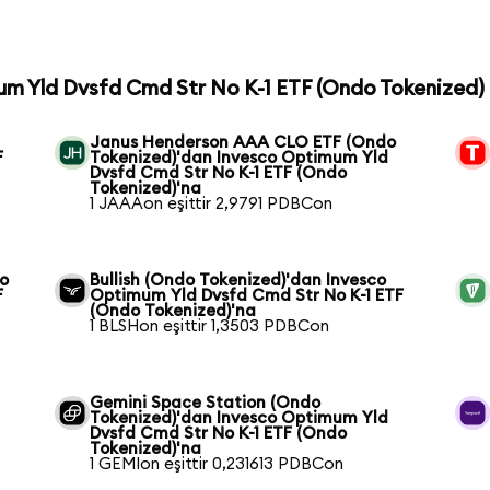
mum Yld Dvsfd Cmd Str No K-1 ETF (Ondo Tokenized) 
Janus Henderson AAA CLO ETF (Ondo
F
Tokenized)'dan Invesco Optimum Yld
Dvsfd Cmd Str No K-1 ETF (Ondo
Tokenized)'na
1 JAAAon eşittir 2,9791 PDBCon
co
Bullish (Ondo Tokenized)'dan Invesco
F
Optimum Yld Dvsfd Cmd Str No K-1 ETF
(Ondo Tokenized)'na
1 BLSHon eşittir 1,3503 PDBCon
Gemini Space Station (Ondo
Tokenized)'dan Invesco Optimum Yld
Dvsfd Cmd Str No K-1 ETF (Ondo
Tokenized)'na
1 GEMIon eşittir 0,231613 PDBCon