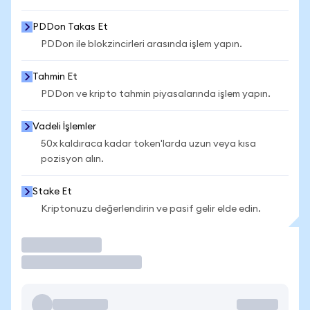
PDDon Takas Et
PDDon ile blokzincirleri arasında işlem yapın.
Tahmin Et
PDDon ve kripto tahmin piyasalarında işlem yapın.
Vadeli İşlemler
50x kaldıraca kadar token'larda uzun veya kısa
pozisyon alın.
Stake Et
Kriptonuzu değerlendirin ve pasif gelir elde edin.
İşlem Yap