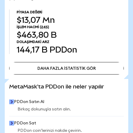
PIYASA DEĞERI
$13,07 Mn
İŞLEM HACMI
(24S)
$463,80 B
DOLAŞIMDAKI ARZ
144,17 B
PDDon
DAHA FAZLA İSTATİSTİK GÖR
DAHA FAZLA İSTATİSTİK GÖR
MetaMask'ta PDDon ile neler yapılır
PDDon Satın Al
Birkaç dokunuşla satın alın.
PDDon Sat
PDDon coin'lerinizi nakde çevirin.