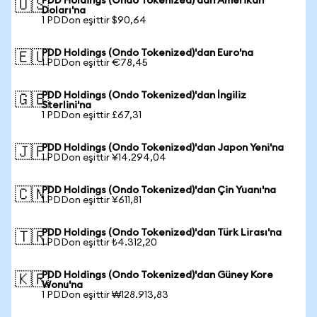
PDD Holdings (Ondo Tokenized)'dan Amerikan
🇺🇸
Doları'na
1 PDDon eşittir $90,64
PDD Holdings (Ondo Tokenized)'dan Euro'na
🇪🇺
1 PDDon eşittir €78,45
PDD Holdings (Ondo Tokenized)'dan İngiliz
🇬🇧
Sterlini'na
1 PDDon eşittir £67,31
PDD Holdings (Ondo Tokenized)'dan Japon Yeni'na
🇯🇵
1 PDDon eşittir ¥14.294,04
PDD Holdings (Ondo Tokenized)'dan Çin Yuanı'na
🇨🇳
1 PDDon eşittir ¥611,81
PDD Holdings (Ondo Tokenized)'dan Türk Lirası'na
🇹🇷
1 PDDon eşittir ₺4.312,20
PDD Holdings (Ondo Tokenized)'dan Güney Kore
🇰🇷
Wonu'na
1 PDDon eşittir ₩128.913,83