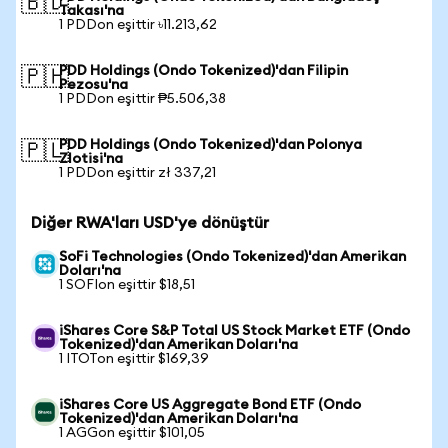
🇧🇩
Takası'na
1 PDDon eşittir ৳11.213,62
PDD Holdings (Ondo Tokenized)'dan Filipin
🇵🇭
Pezosu'na
1 PDDon eşittir ₱5.506,38
PDD Holdings (Ondo Tokenized)'dan Polonya
🇵🇱
Zlotisi'na
1 PDDon eşittir zł 337,21
Diğer RWA'ları USD'ye dönüştür
SoFi Technologies (Ondo Tokenized)'dan Amerikan
Doları'na
1 SOFIon eşittir $18,51
iShares Core S&P Total US Stock Market ETF (Ondo
Tokenized)'dan Amerikan Doları'na
1 ITOTon eşittir $169,39
iShares Core US Aggregate Bond ETF (Ondo
Tokenized)'dan Amerikan Doları'na
1 AGGon eşittir $101,05