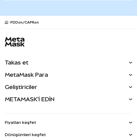
PDDon/CAPRon
MetaMask site alt bilgisi
Takas et
Takas İşlemleri
MetaMask Para
Tahmin Et
YENİ
Kripto Al
Geliştiriciler
Perps
YENİ
MetaMask Kart
Dökümantasyon
METAMASK'İ EDİN
RWA'lar
mUSD
YENİ
Kontrol Paneli
İşlem Kalkanı
Kazan
Smart Accounts Kit
Agent Wallet
YENİ
Fiyatları keşfet
Gömülü Cüzdanlar
Snap'ler
Bitcoin Fiyatı
Dönüşümleri keşfet