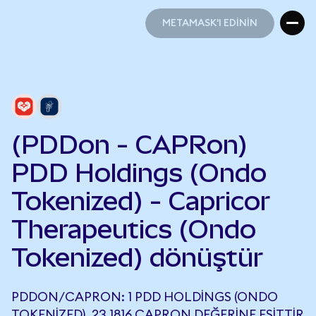
METAMASK'I EDİNİN
METAMASK'I EDİNİN
(PDDon - CAPRon)
PDD Holdings (Ondo
Tokenized) - Capricor
Therapeutics (Ondo
Tokenized) dönüştür
PDDON/CAPRON: 1 PDD HOLDINGS (ONDO
TOKENIZED), 23,1816 CAPRON DEĞERINE EŞITTIR