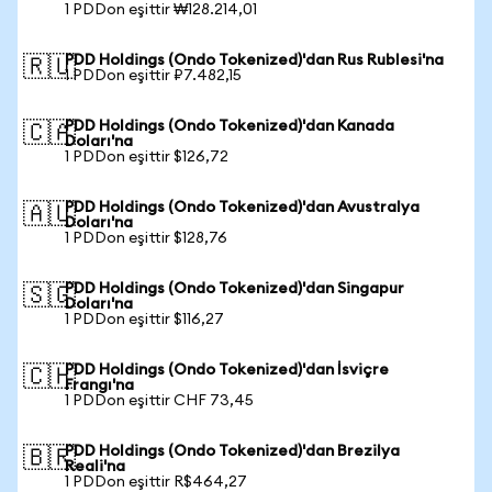
1 PDDon eşittir ₩128.214,01
PDD Holdings (Ondo Tokenized)'dan Rus Rublesi'na
🇷🇺
1 PDDon eşittir ₽7.482,15
PDD Holdings (Ondo Tokenized)'dan Kanada
🇨🇦
Doları'na
1 PDDon eşittir $126,72
PDD Holdings (Ondo Tokenized)'dan Avustralya
🇦🇺
Doları'na
1 PDDon eşittir $128,76
PDD Holdings (Ondo Tokenized)'dan Singapur
🇸🇬
Doları'na
1 PDDon eşittir $116,27
PDD Holdings (Ondo Tokenized)'dan İsviçre
🇨🇭
Frangı'na
1 PDDon eşittir CHF 73,45
PDD Holdings (Ondo Tokenized)'dan Brezilya
🇧🇷
Reali'na
1 PDDon eşittir R$464,27