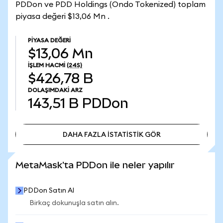
PDDon ve PDD Holdings (Ondo Tokenized) toplam
piyasa değeri $13,06 Mn .
PIYASA DEĞERI
$13,06 Mn
İŞLEM HACMI
(24S)
$426,78 B
DOLAŞIMDAKI ARZ
143,51 B
PDDon
DAHA FAZLA İSTATİSTİK GÖR
DAHA FAZLA İSTATİSTİK GÖR
MetaMask'ta PDDon ile neler yapılır
PDDon Satın Al
Birkaç dokunuşla satın alın.