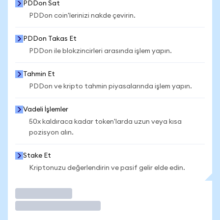
PDDon Sat
PDDon coin'lerinizi nakde çevirin.
PDDon Takas Et
PDDon ile blokzincirleri arasında işlem yapın.
Tahmin Et
PDDon ve kripto tahmin piyasalarında işlem yapın.
Vadeli İşlemler
50x kaldıraca kadar token'larda uzun veya kısa
pozisyon alın.
Stake Et
Kriptonuzu değerlendirin ve pasif gelir elde edin.
İşlem Yap