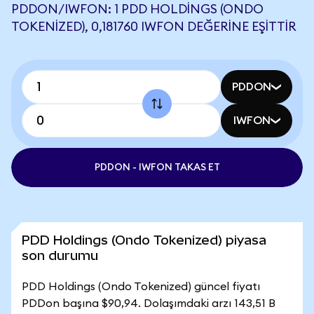
PDDON/IWFON: 1 PDD HOLDINGS (ONDO
TOKENIZED), 0,181760 IWFON DEĞERINE EŞITTIR
PDDON
IWFON
PDDON - IWFON TAKAS ET
PDD Holdings (Ondo Tokenized) piyasa
son durumu
PDD Holdings (Ondo Tokenized) güncel fiyatı
PDDon başına $90,94. Dolaşımdaki arzı 143,51 B