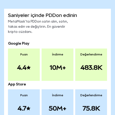
Saniyeler içinde PDDon edinin
MetaMask'ta PDDon satın alın, satın,
takas edin ve değiştirin. En güvenilir
kripto cüzdanı.
Google Play
Puan
İndirme
Değerlendirme
4.4
10M+
483.8K
App Store
Puan
İndirme
Değerlendirme
4.7
50M+
75.8K