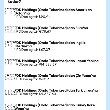
kadar?
PDD Holdings (Ondo Tokenized)'dan Amerikan
🇺🇸
Doları'na
1 PDDon eşittir $90,94
PDD Holdings (Ondo Tokenized)'dan Euro'na
🇪🇺
1 PDDon eşittir €78,67
PDD Holdings (Ondo Tokenized)'dan İngiliz
🇬🇧
Sterlini'na
1 PDDon eşittir £67,37
PDD Holdings (Ondo Tokenized)'dan Japon Yeni'na
🇯🇵
1 PDDon eşittir ¥14.325,89
PDD Holdings (Ondo Tokenized)'dan Çin Yuanı'na
🇨🇳
1 PDDon eşittir ¥613,68
PDD Holdings (Ondo Tokenized)'dan Türk Lirası'na
🇹🇷
1 PDDon eşittir ₺4.337,60
PDD Holdings (Ondo Tokenized)'dan Güney Kore
🇰🇷
Wonu'na