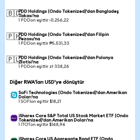
PDD Holdings (Ondo Tokenized)'dan Bangladeş
🇧🇩
Takası'na
1 PDDon eşittir ৳11.256,22
PDD Holdings (Ondo Tokenized)'dan Filipin
🇵🇭
Pezosu'na
1 PDDon eşittir ₱5.531,33
PDD Holdings (Ondo Tokenized)'dan Polonya
🇵🇱
Zlotisi'na
1 PDDon eşittir zł 338,26
Diğer RWA'ları USD'ye dönüştür
SoFi Technologies (Ondo Tokenized)'dan Amerikan
Doları'na
1 SOFIon eşittir $18,21
iShares Core S&P Total US Stock Market ETF (Ondo
Tokenized)'dan Amerikan Doları'na
1 ITOTon eşittir $168,96
iShares Core US Aggregate Bond ETF (Ondo