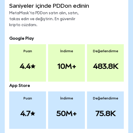
Saniyeler içinde PDDon edinin
MetaMask'ta PDDon satın alın, satın,
takas edin ve değiştirin. En güvenilir
kripto cüzdanı.
Google Play
Puan
İndirme
Değerlendirme
4.4
10M+
483.8K
App Store
Puan
İndirme
Değerlendirme
4.7
50M+
75.8K