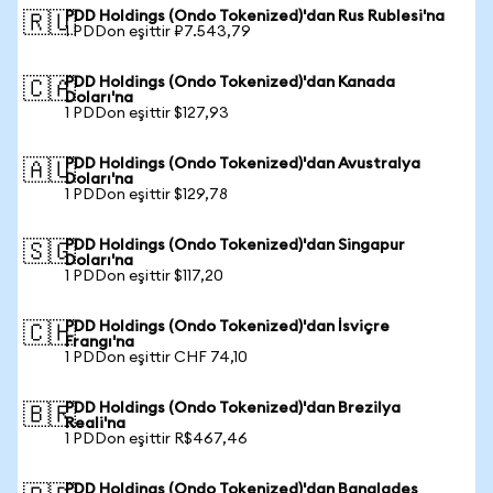
PDD Holdings (Ondo Tokenized)'dan Rus Rublesi'na
🇷🇺
1 PDDon eşittir ₽7.543,79
PDD Holdings (Ondo Tokenized)'dan Kanada
🇨🇦
Doları'na
1 PDDon eşittir $127,93
PDD Holdings (Ondo Tokenized)'dan Avustralya
🇦🇺
Doları'na
1 PDDon eşittir $129,78
PDD Holdings (Ondo Tokenized)'dan Singapur
🇸🇬
Doları'na
1 PDDon eşittir $117,20
PDD Holdings (Ondo Tokenized)'dan İsviçre
🇨🇭
Frangı'na
1 PDDon eşittir CHF 74,10
PDD Holdings (Ondo Tokenized)'dan Brezilya
🇧🇷
Reali'na
1 PDDon eşittir R$467,46
PDD Holdings (Ondo Tokenized)'dan Bangladeş