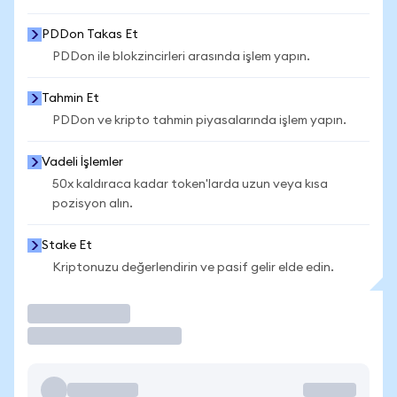
PDDon Takas Et
PDDon ile blokzincirleri arasında işlem yapın.
Tahmin Et
PDDon ve kripto tahmin piyasalarında işlem yapın.
Vadeli İşlemler
50x kaldıraca kadar token'larda uzun veya kısa
pozisyon alın.
Stake Et
Kriptonuzu değerlendirin ve pasif gelir elde edin.
İşlem Yap