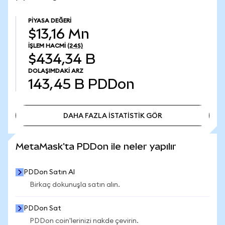
PIYASA DEĞERI
$13,16 Mn
İŞLEM HACMI
(24S)
$434,34 B
DOLAŞIMDAKI ARZ
143,45 B
PDDon
DAHA FAZLA İSTATİSTİK GÖR
DAHA FAZLA İSTATİSTİK GÖR
MetaMask'ta PDDon ile neler yapılır
PDDon Satın Al
Birkaç dokunuşla satın alın.
PDDon Sat
PDDon coin'lerinizi nakde çevirin.