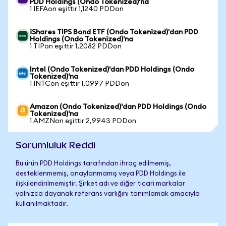
PDD Holdings (Ondo Tokenized)'na
1 IEFAon eşittir 1,1240 PDDon
iShares TIPS Bond ETF (Ondo Tokenized)'dan PDD
Holdings (Ondo Tokenized)'na
1 TIPon eşittir 1,2082 PDDon
Intel (Ondo Tokenized)'dan PDD Holdings (Ondo
Tokenized)'na
1 INTCon eşittir 1,0997 PDDon
Amazon (Ondo Tokenized)'dan PDD Holdings (Ondo
Tokenized)'na
1 AMZNon eşittir 2,9943 PDDon
Sorumluluk Reddi
Bu ürün PDD Holdings tarafından ihraç edilmemiş,
desteklenmemiş, onaylanmamış veya PDD Holdings ile
ilişkilendirilmemiştir. Şirket adı ve diğer ticari markalar
yalnızca dayanak referans varlığını tanımlamak amacıyla
kullanılmaktadır.