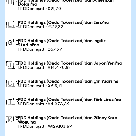
PDD Holdings (Ondo Tokenized)'dan Amerikan
🇺🇸
Doları'na
1 PDDon eşittir $91,70
PDD Holdings (Ondo Tokenized)'dan Euro'na
🇪🇺
1 PDDon eşittir €79,32
PDD Holdings (Ondo Tokenized)'dan İngiliz
🇬🇧
Sterlini'na
1 PDDon eşittir £67,97
PDD Holdings (Ondo Tokenized)'dan Japon Yeni'na
🇯🇵
1 PDDon eşittir ¥14.470,82
PDD Holdings (Ondo Tokenized)'dan Çin Yuanı'na
🇨🇳
1 PDDon eşittir ¥618,71
PDD Holdings (Ondo Tokenized)'dan Türk Lirası'na
🇹🇷
1 PDDon eşittir ₺4.373,86
PDD Holdings (Ondo Tokenized)'dan Güney Kore
🇰🇷
Wonu'na
1 PDDon eşittir ₩129.103,59