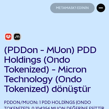
METAMASK'I EDİNİN
METAMASK'I EDİNİN
(PDDon - MUon) PDD
Holdings (Ondo
Tokenized) - Micron
Technology (Ondo
Tokenized) dönüştür
PDDON/MUON: 1 PDD HOLDINGS (ONDO
TOKENIZED), 0,104356 MUON DEĞERINE EŞITTIR