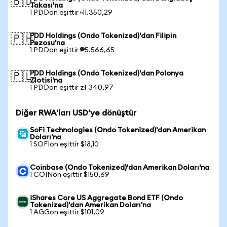
🇧🇩
Takası'na
1 PDDon eşittir ৳11.350,29
PDD Holdings (Ondo Tokenized)'dan Filipin
🇵🇭
Pezosu'na
1 PDDon eşittir ₱5.566,65
PDD Holdings (Ondo Tokenized)'dan Polonya
🇵🇱
Zlotisi'na
1 PDDon eşittir zł 340,97
Diğer RWA'ları USD'ye dönüştür
SoFi Technologies (Ondo Tokenized)'dan Amerikan
Doları'na
1 SOFIon eşittir $18,10
Coinbase (Ondo Tokenized)'dan Amerikan Doları'na
1 COINon eşittir $150,69
iShares Core US Aggregate Bond ETF (Ondo
Tokenized)'dan Amerikan Doları'na
1 AGGon eşittir $101,09