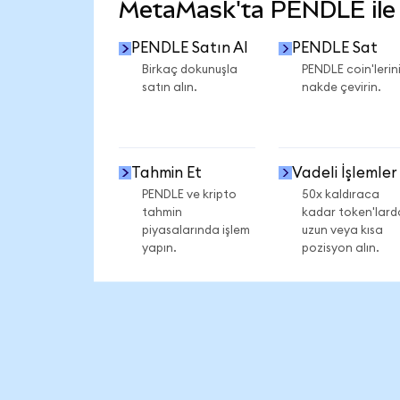
MetaMask'ta PENDLE ile n
PENDLE Satın Al
PENDLE Sat
Birkaç dokunuşla
PENDLE coin'lerini
satın alın.
nakde çevirin.
Tahmin Et
Vadeli İşlemler
PENDLE ve kripto
50x kaldıraca
tahmin
kadar token'lard
piyasalarında işlem
uzun veya kısa
yapın.
pozisyon alın.