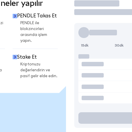
eler yapılır
İşlem Yap
PENDLE Takas Et
zi
PENDLE ile
blokzincirleri
arasında işlem
yapın.
15dk
30dk
Stake Et
Kriptonuzu
a
değerlendirin ve
pasif gelir elde edin.