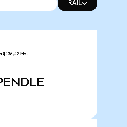
RAIL
i $235,42 Mn .
PENDLE