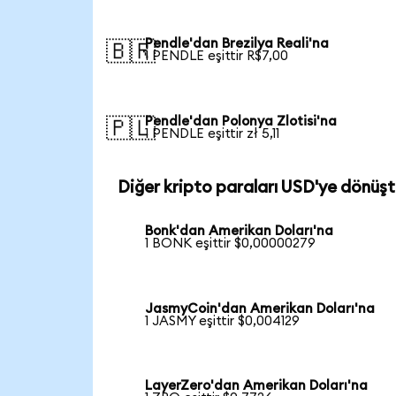
Pendle'dan Brezilya Reali'na
🇧🇷
1 PENDLE eşittir R$7,00
Pendle'dan Polonya Zlotisi'na
🇵🇱
1 PENDLE eşittir zł 5,11
Diğer kripto paraları USD'ye dönüşt
Bonk'dan Amerikan Doları'na
1 BONK eşittir $0,00000279
JasmyCoin'dan Amerikan Doları'na
1 JASMY eşittir $0,004129
LayerZero'dan Amerikan Doları'na