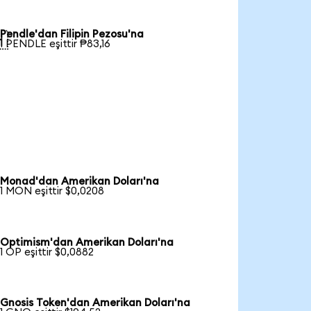
Pendle'dan Filipin Pezosu'na

1 PENDLE eşittir ₱83,16
Monad'dan Amerikan Doları'na
1 MON eşittir $0,0208
Optimism'dan Amerikan Doları'na
1 OP eşittir $0,0882
Gnosis Token'dan Amerikan Doları'na