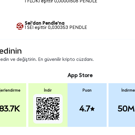
1 FLOKI eşittir 0,00001508 PENDLE
Sei'dan Pendle'na
1 SEI eşittir 0,030353 PENDLE
edinin
in ve değiştirin. En güvenilir kripto cüzdanı.
App Store
erlendirme
İndir
Puan
İndirme
83.7K
4.7
50M