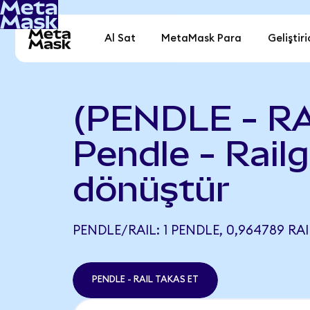
Al Sat
MetaMask Para
Geliştiri
(PENDLE - RA
Pendle - Rail
dönüştür
PENDLE/RAIL: 1 PENDLE, 0,964789 RAI
PENDLE - RAIL TAKAS ET