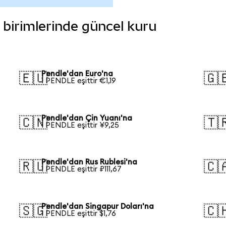
a birimlerinde güncel kuru
Pendle'dan Euro'na
🇪🇺
🇬
1 PENDLE eşittir €1,19
Pendle'dan Çin Yuanı'na
🇨🇳
🇹
1 PENDLE eşittir ¥9,25
Pendle'dan Rus Rublesi'na
🇷🇺
🇨
1 PENDLE eşittir ₽111,67
Pendle'dan Singapur Doları'na
🇸🇬
🇨
1 PENDLE eşittir $1,76