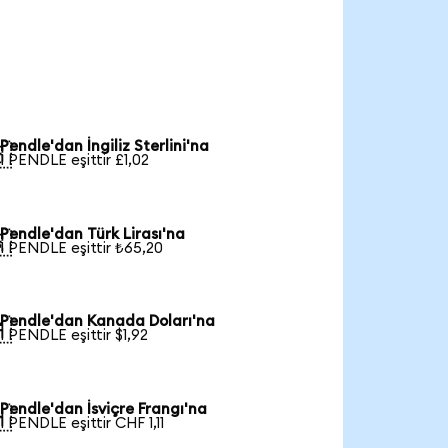
Pendle'dan İngiliz Sterlini'na

1 PENDLE eşittir £1,02
Pendle'dan Türk Lirası'na

1 PENDLE eşittir ₺65,20
Pendle'dan Kanada Doları'na

1 PENDLE eşittir $1,92
Pendle'dan İsviçre Frangı'na

1 PENDLE eşittir CHF 1,11