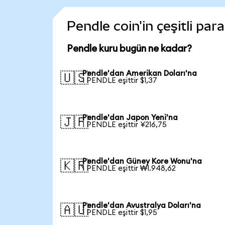
Pendle coin'in çeşitli par
Pendle kuru bugün ne kadar?
Pendle'dan Amerikan Doları'na
🇺🇸
1 PENDLE eşittir $1,37
Pendle'dan Japon Yeni'na
🇯🇵
1 PENDLE eşittir ¥216,75
Pendle'dan Güney Kore Wonu'na
🇰🇷
1 PENDLE eşittir ₩1.948,62
Pendle'dan Avustralya Doları'na
🇦🇺
1 PENDLE eşittir $1,95