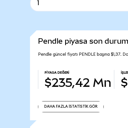
Pendle piyasa son duru
Pendle güncel fiyatı PENDLE başına $1,37. D
PIYASA DEĞERI
İŞL
$235,42 Mn
$
DAHA FAZLA İSTATİSTİK GÖR
DAHA FAZLA İSTATİSTİK GÖR