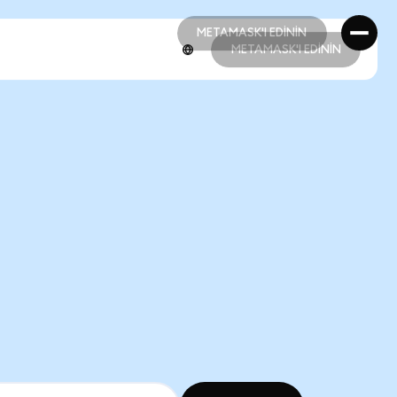
METAMASK'I EDİNİN
METAMASK'I EDİNİN
METAMASK'I EDİNİN
METAMASK'I EDİNİN