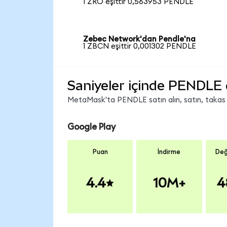
1 ZRO eşittir 0,563953 PENDLE
Zebec Network'dan Pendle'na
1 ZBCN eşittir 0,001302 PENDLE
Saniyeler içinde PENDLE 
MetaMask'ta PENDLE satın alın, satın, takas ed
Google Play
Puan
İndirme
Değ
4.4
10M+
4