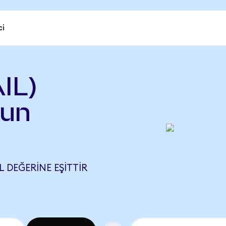
ci
IL)
gun
L DEĞERINE EŞITTIR