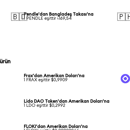
Pendle'dan Bangladeş Takası'na
🇧🇩
🇵
1 PENDLE eşittir ৳169,54
ürün
Frax'dan Amerikan Doları'na
1 FRAX eşittir $0,9909
Lido DAO Token'dan Amerikan Doları'na
1 LDO eşittir $0,2992
FLOKI'dan Amerikan Doları'na