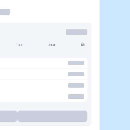
1sa
4sa
1G