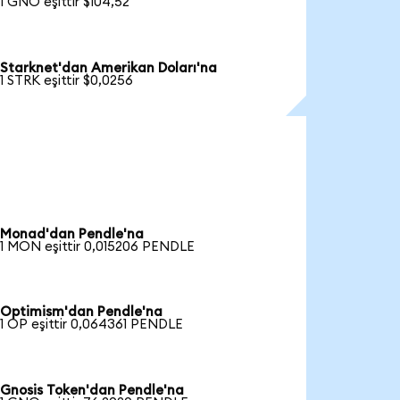
1 GNO eşittir $104,52
Starknet'dan Amerikan Doları'na
1 STRK eşittir $0,0256
Monad'dan Pendle'na
1 MON eşittir 0,015206 PENDLE
Optimism'dan Pendle'na
1 OP eşittir 0,064361 PENDLE
Gnosis Token'dan Pendle'na