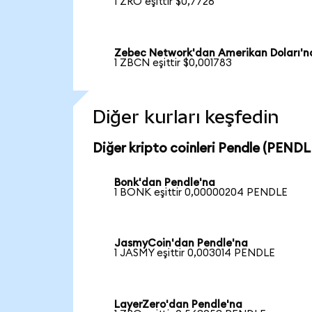
1 ZRO eşittir $0,7726
Zebec Network'dan Amerikan Doları'n
1 ZBCN eşittir $0,001783
Diğer kurları keşfedin
Diğer kripto coinleri Pendle (PENDLE
Bonk'dan Pendle'na
1 BONK eşittir 0,00000204 PENDLE
JasmyCoin'dan Pendle'na
1 JASMY eşittir 0,003014 PENDLE
LayerZero'dan Pendle'na