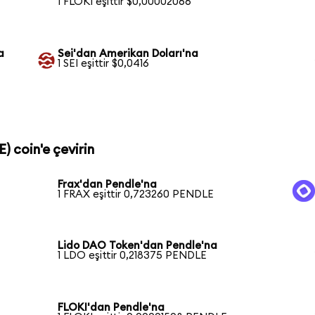
1 FLOKI eşittir $0,00002066
a
Sei'dan Amerikan Doları'na
1 SEI eşittir $0,0416
) coin'e çevirin
Frax'dan Pendle'na
1 FRAX eşittir 0,723260 PENDLE
Lido DAO Token'dan Pendle'na
1 LDO eşittir 0,218375 PENDLE
FLOKI'dan Pendle'na