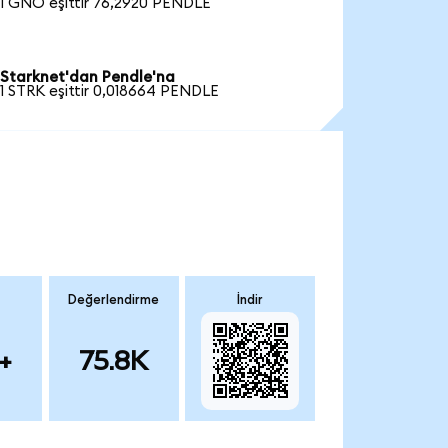
1 GNO eşittir 76,2920 PENDLE
Starknet'dan Pendle'na
1 STRK eşittir 0,018664 PENDLE
Değerlendirme
İndir
+
75.8K