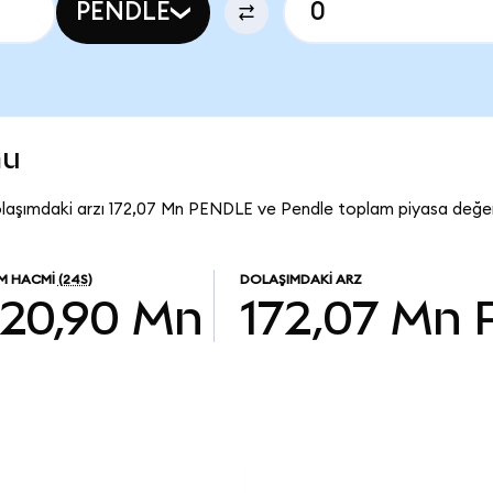
PENDLE
mu
olaşımdaki arzı 172,07 Mn PENDLE ve Pendle toplam piyasa değer
EM HACMI
(24S)
DOLAŞIMDAKI ARZ
20,90 Mn
172,07 Mn