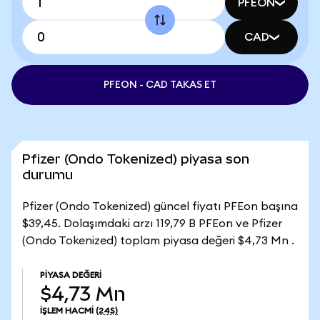
PFEON
CAD
PFEON - CAD TAKAS ET
Pfizer (Ondo Tokenized) piyasa son
durumu
Pfizer (Ondo Tokenized) güncel fiyatı PFEon başına
$39,45. Dolaşımdaki arzı 119,79 B PFEon ve Pfizer
(Ondo Tokenized) toplam piyasa değeri $4,73 Mn .
PIYASA DEĞERI
$4,73 Mn
İŞLEM HACMI
(24S)