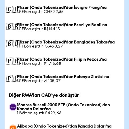
Pfizer (Ondo Tokenized)'dan İsviçre Frangı'na
🇨🇭
1 PFEon eşittir CHF 22,85
Pfizer (Ondo Tokenized)'dan Brezilya Reali'na
🇧🇷
1 PFEon eşittir R$144,15
Pfizer (Ondo Tokenized)'dan Bangladeş Takası'na
🇧🇩
1 PFEon eşittir ৳3.490,27
Pfizer (Ondo Tokenized)'dan Filipin Pezosu'na
🇵🇭
1 PFEon eşittir ₱1.716,68
Pfizer (Ondo Tokenized)'dan Polonya Zlotisi'na
🇵🇱
1 PFEon eşittir zł 105,07
Diğer RWA'ları CAD'ye dönüştür
iShares Russell 2000 ETF (Ondo Tokenized)'dan
Kanada Doları'na
1 IWMon eşittir $423,68
Alibaba (Ondo Tokenized)'dan Kanada Doları'na