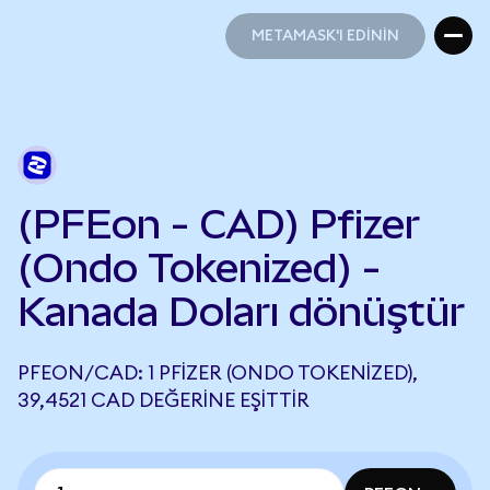
METAMASK'I EDİNİN
METAMASK'I EDİNİN
(PFEon - CAD) Pfizer
(Ondo Tokenized) -
Kanada Doları dönüştür
PFEON/CAD: 1 PFIZER (ONDO TOKENIZED),
39,4521 CAD DEĞERINE EŞITTIR