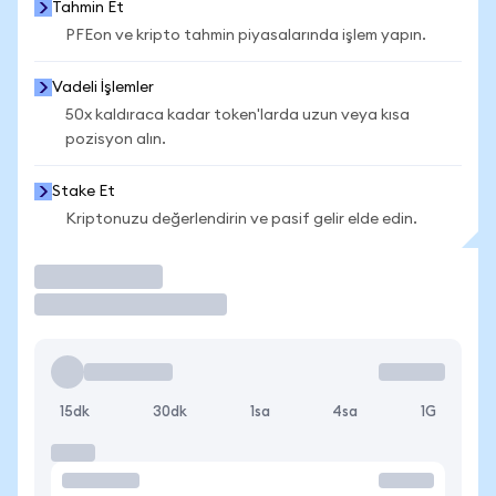
Tahmin Et
PFEon ve kripto tahmin piyasalarında işlem yapın.
Vadeli İşlemler
50x kaldıraca kadar token'larda uzun veya kısa
pozisyon alın.
Stake Et
Kriptonuzu değerlendirin ve pasif gelir elde edin.
İşlem Yap
15dk
30dk
1sa
4sa
1G