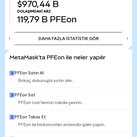
$970,44 B
DOLAŞIMDAKI ARZ
119,79 B
PFEon
DAHA FAZLA İSTATİSTİK GÖR
DAHA FAZLA İSTATİSTİK GÖR
MetaMask'ta PFEon ile neler yapılır
PFEon Satın Al
Birkaç dokunuşla satın alın.
PFEon Sat
PFEon coin'lerinizi nakde çevirin.
PFEon Takas Et
PFEon ile blokzincirleri arasında işlem yapın.