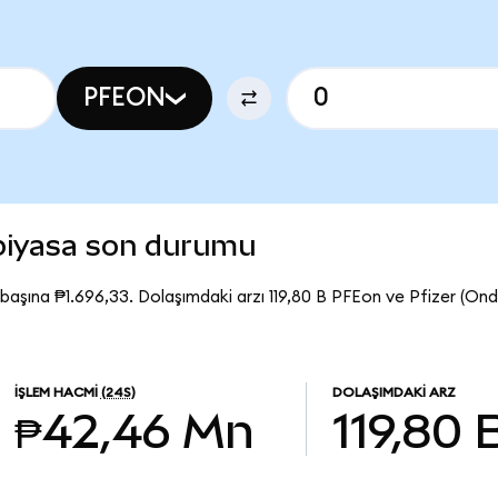
PFEON
 piyasa son durumu
başına ₱1.696,33. Dolaşımdaki arzı 119,80 B PFEon ve Pfizer (O
İŞLEM HACMI
(24S)
DOLAŞIMDAKI ARZ
₱42,46 Mn
119,80 