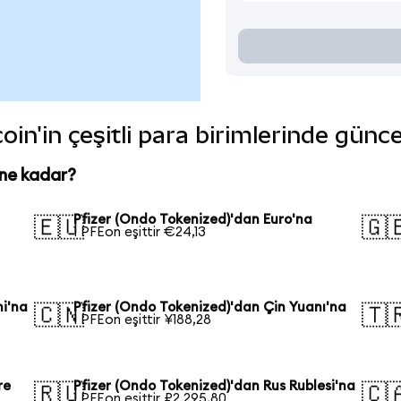
in'in çeşitli para birimlerinde günc
 ne kadar?
Pfizer (Ondo Tokenized)'dan Euro'na
🇪🇺
🇬
1 PFEon eşittir €24,13
ni'na
Pfizer (Ondo Tokenized)'dan Çin Yuanı'na
🇨🇳
🇹
1 PFEon eşittir ¥188,28
re
Pfizer (Ondo Tokenized)'dan Rus Rublesi'na
🇷🇺
🇨
1 PFEon eşittir ₽2.295,80