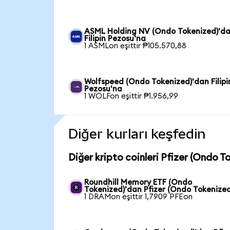
ASML Holding NV (Ondo Tokenized)'d
Filipin Pezosu'na
1 ASMLon eşittir ₱105.570,88
Wolfspeed (Ondo Tokenized)'dan Filipi
Pezosu'na
1 WOLFon eşittir ₱1.956,99
Diğer kurları keşfedin
Diğer kripto coinleri Pfizer (Ondo T
Roundhill Memory ETF (Ondo
Tokenized)'dan Pfizer (Ondo Tokenized
1 DRAMon eşittir 1,7909 PFEon