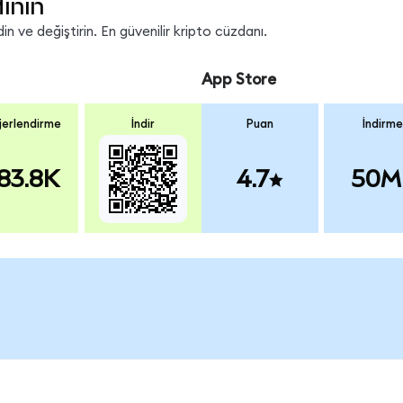
inin
n ve değiştirin. En güvenilir kripto cüzdanı.
App Store
erlendirme
İndir
Puan
İndirme
83.8K
4.7
50M