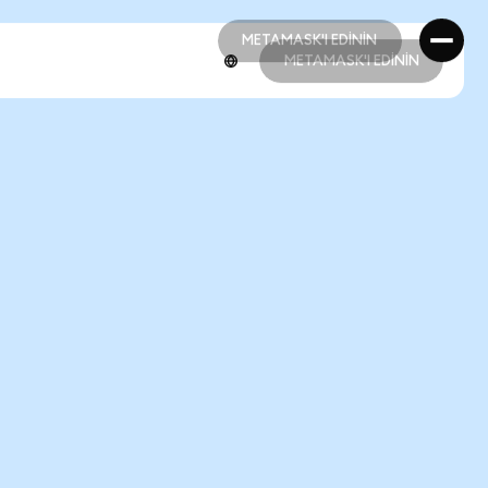
METAMASK'I EDİNİN
METAMASK'I EDİNİN
METAMASK'I EDİNİN
METAMASK'I EDİNİN