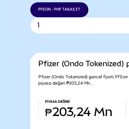
PFEON - PHP TAKAS ET
Pfizer (Ondo Tokenized)
Pfizer (Ondo Tokenized) güncel fiyatı PFEon 
piyasa değeri ₱203,24 Mn .
PIYASA DEĞERI
₱203,24 Mn