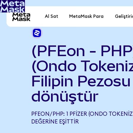
Al Sat
MetaMask Para
Geliştiri
(PFEon - PHP)
(Ondo Tokeniz
Filipin Pezosu
dönüştür
PFEON/PHP: 1 PFIZER (ONDO TOKENIZED
DEĞERINE EŞITTIR