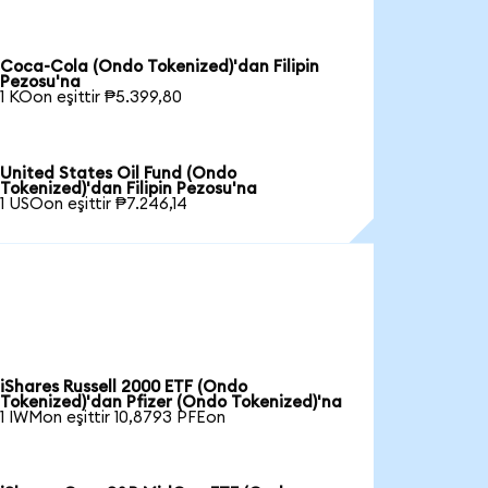
Coca-Cola (Ondo Tokenized)'dan Filipin
Pezosu'na
1 KOon eşittir ₱5.399,80
United States Oil Fund (Ondo
Tokenized)'dan Filipin Pezosu'na
1 USOon eşittir ₱7.246,14
iShares Russell 2000 ETF (Ondo
Tokenized)'dan Pfizer (Ondo Tokenized)'na
1 IWMon eşittir 10,8793 PFEon