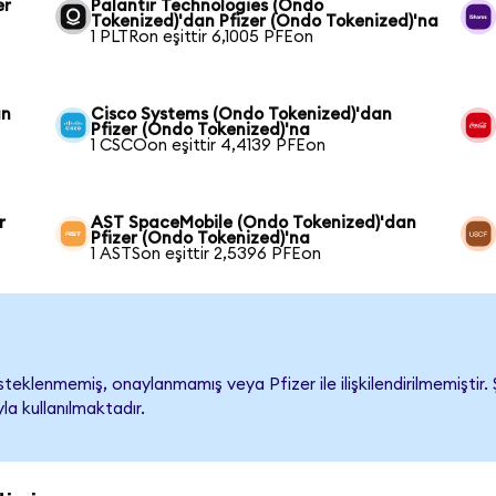
er
Palantir Technologies (Ondo
Tokenized)'dan Pfizer (Ondo Tokenized)'na
1 PLTRon eşittir 6,1005 PFEon
an
Cisco Systems (Ondo Tokenized)'dan
Pfizer (Ondo Tokenized)'na
1 CSCOon eşittir 4,4139 PFEon
r
AST SpaceMobile (Ondo Tokenized)'dan
Pfizer (Ondo Tokenized)'na
1 ASTSon eşittir 2,5396 PFEon
teklenmemiş, onaylanmamış veya Pfizer ile ilişkilendirilmemiştir. Ş
a kullanılmaktadır.