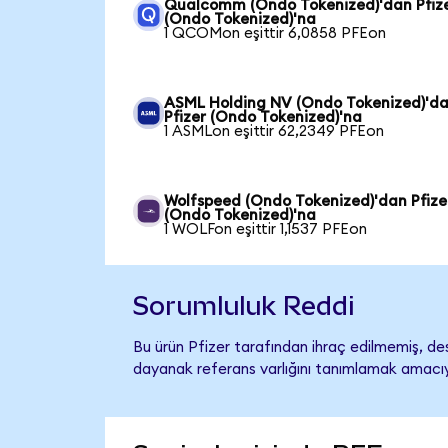
Qualcomm (Ondo Tokenized)'dan Pfiz
(Ondo Tokenized)'na
1 QCOMon eşittir 6,0858 PFEon
ASML Holding NV (Ondo Tokenized)'d
Pfizer (Ondo Tokenized)'na
1 ASMLon eşittir 62,2349 PFEon
Wolfspeed (Ondo Tokenized)'dan Pfize
(Ondo Tokenized)'na
1 WOLFon eşittir 1,1537 PFEon
Sorumluluk Reddi
Bu ürün Pfizer tarafından ihraç edilmemiş, des
dayanak referans varlığını tanımlamak amacıyl