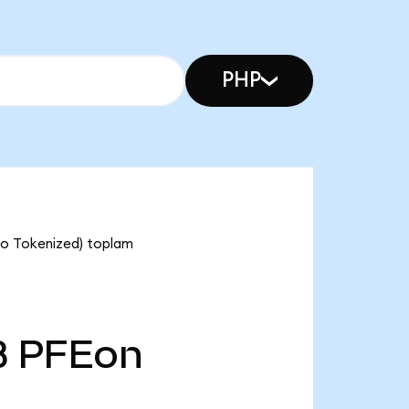
PHP
ndo Tokenized) toplam
B
PFEon