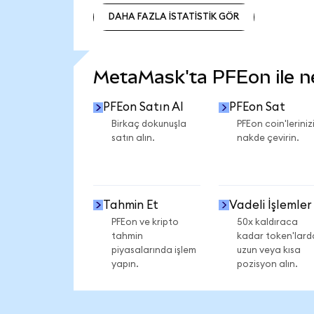
DAHA FAZLA İSTATİSTİK GÖR
DAHA FAZLA İSTATİSTİK GÖR
MetaMask'ta PFEon ile nel
PFEon Satın Al
PFEon Sat
Birkaç dokunuşla
PFEon coin'leriniz
satın alın.
nakde çevirin.
Tahmin Et
Vadeli İşlemler
PFEon ve kripto
50x kaldıraca
tahmin
kadar token'lard
piyasalarında işlem
uzun veya kısa
yapın.
pozisyon alın.