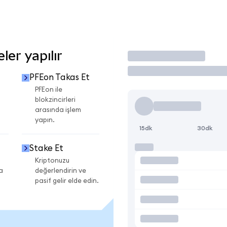
er yapılır
İşlem Yap
PFEon Takas Et
i
PFEon ile
blokzincirleri
arasında işlem
yapın.
15dk
30dk
Stake Et
Kriptonuzu
a
değerlendirin ve
pasif gelir elde edin.