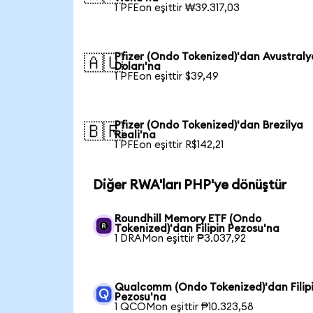
1 PFEon eşittir ₩39.317,03
Pfizer (Ondo Tokenized)'dan Avustraly
🇦🇺
Doları'na
1 PFEon eşittir $39,49
Pfizer (Ondo Tokenized)'dan Brezilya
🇧🇷
Reali'na
1 PFEon eşittir R$142,21
Diğer RWA'ları PHP'ye dönüştür
Roundhill Memory ETF (Ondo
Tokenized)'dan Filipin Pezosu'na
1 DRAMon eşittir ₱3.037,92
Qualcomm (Ondo Tokenized)'dan Filip
Pezosu'na
1 QCOMon eşittir ₱10.323,58