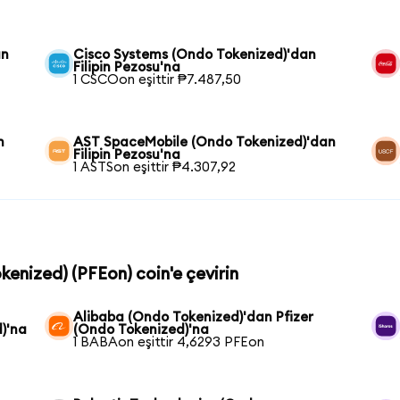
an
Cisco Systems (Ondo Tokenized)'dan
Filipin Pezosu'na
1 CSCOon eşittir ₱7.487,50
n
AST SpaceMobile (Ondo Tokenized)'dan
Filipin Pezosu'na
1 ASTSon eşittir ₱4.307,92
okenized) (PFEon) coin'e çevirin
Alibaba (Ondo Tokenized)'dan Pfizer
)'na
(Ondo Tokenized)'na
1 BABAon eşittir 4,6293 PFEon