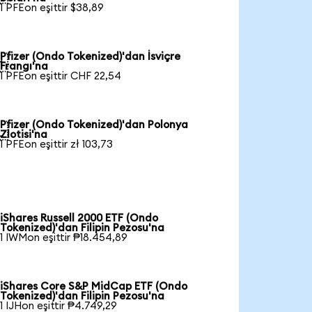
1 PFEon eşittir $38,89
Pfizer (Ondo Tokenized)'dan İsviçre

Frangı'na
1 PFEon eşittir CHF 22,54
Pfizer (Ondo Tokenized)'dan Polonya

Zlotisi'na
1 PFEon eşittir zł 103,73
iShares Russell 2000 ETF (Ondo
Tokenized)'dan Filipin Pezosu'na
1 IWMon eşittir ₱18.454,89
iShares Core S&P MidCap ETF (Ondo
Tokenized)'dan Filipin Pezosu'na
1 IJHon eşittir ₱4.749,29