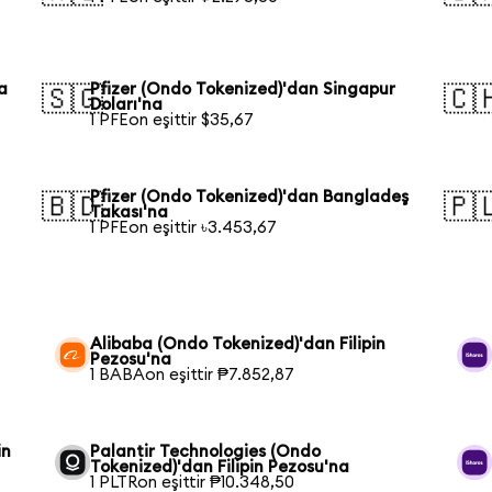
a
Pfizer (Ondo Tokenized)'dan Singapur
🇸🇬
🇨
Doları'na
1 PFEon eşittir $35,67
Pfizer (Ondo Tokenized)'dan Bangladeş
🇧🇩
🇵
Takası'na
1 PFEon eşittir ৳3.453,67
Alibaba (Ondo Tokenized)'dan Filipin
Pezosu'na
1 BABAon eşittir ₱7.852,87
in
Palantir Technologies (Ondo
Tokenized)'dan Filipin Pezosu'na
1 PLTRon eşittir ₱10.348,50