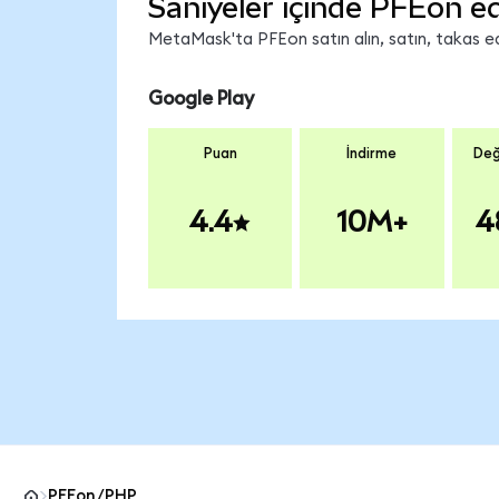
Saniyeler içinde PFEon ed
MetaMask'ta PFEon satın alın, satın, takas edi
Google Play
Puan
İndirme
Değ
4.4
10M+
4
PFEon/PHP