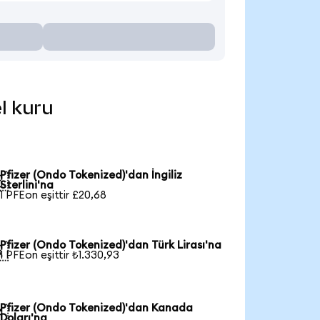
el kuru
Pfizer (Ondo Tokenized)'dan İngiliz

Sterlini'na
1 PFEon eşittir £20,68
Pfizer (Ondo Tokenized)'dan Türk Lirası'na

1 PFEon eşittir ₺1.330,93
Pfizer (Ondo Tokenized)'dan Kanada

Doları'na